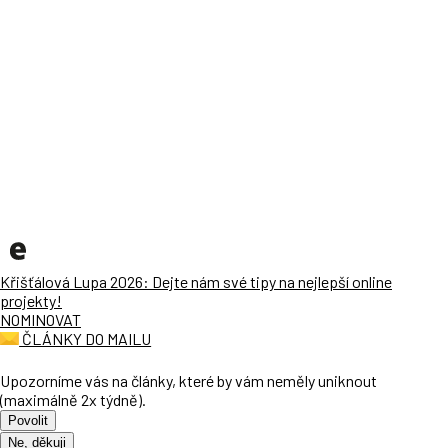
Křišťálová Lupa 2026: Dejte nám své tipy na nejlepší online
projekty!
NOMINOVAT
ČLÁNKY DO MAILU
Upozorníme vás na články, které by vám neměly uniknout
(maximálně 2x týdně).
Povolit
Ne, děkuji