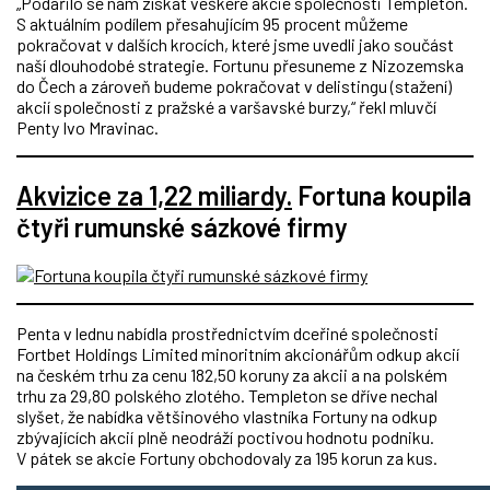
„Podařilo se nám získat veškeré akcie společnosti Templeton.
S aktuálním podílem přesahujícím 95 procent můžeme
pokračovat v dalších krocích, které jsme uvedli jako součást
naší dlouhodobé strategie. Fortunu přesuneme z Nizozemska
do Čech a zároveň budeme pokračovat v delistingu (stažení)
akcií společnosti z pražské a varšavské burzy,“ řekl mluvčí
Penty Ivo Mravinac.
Akvizice za 1,22 miliardy.
Fortuna koupila
čtyři rumunské sázkové firmy
Penta v lednu nabídla prostřednictvím dceřiné společnosti
Fortbet Holdings Limited minoritním akcionářům odkup akcií
na českém trhu za cenu 182,50 koruny za akcii a na polském
trhu za 29,80 polského zlotého. Templeton se dříve nechal
slyšet, že nabídka většinového vlastníka Fortuny na odkup
zbývajících akcií plně neodráží poctivou hodnotu podniku.
V pátek se akcie Fortuny obchodovaly za 195 korun za kus.