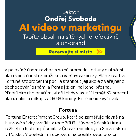
V polovině února rozhodla valná hromada Fortuny o stažení
akcií společnosti z pražské a varšavské burzy. Plán získat ve
Fortuně stoprocentní podíl a stáhnout její akcie z veřejného
obchodování oznámila Penta již loni na konci března.
Minoritním akcionářům, kteří tehdy vlastnili téměř 32 procent
akcií, nabídla odkup za 98,69 koruny. Poté cenu zvyšovala.
Fortuna
Fortuna Entertainment Group, která se zaměřuje hlavně na
kurzové sázky, vznikla v roce 2009. Původně česká firma
s 25letou historií působila v České republice, na Slovensku a
v Polsku. V posledním roce skupina posílila svou pozici