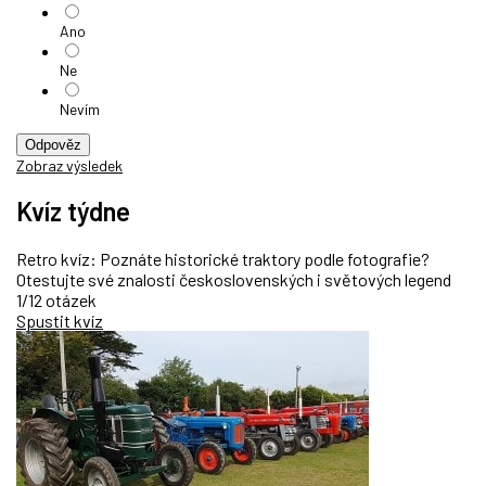
Ano
Ne
Nevím
Odpověz
Zobraz výsledek
Kvíz týdne
Retro kvíz: Poznáte historické traktory podle fotografie?
Otestujte své znalosti československých i světových legend
1/12 otázek
Spustit kvíz