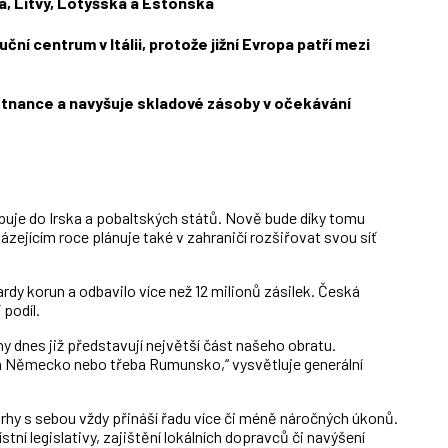
ka, Litvy, Lotyšska a Estonska
uční centrum v Itálii, protože jižní Evropa patří mezi
tnance a navyšuje skladové zásoby v očekávání
uje do Irska a pobaltských států. Nově bude díky tomu
zejícím roce plánuje také v zahraničí rozšiřovat svou síť
rdy korun a odbavilo více než 12 milionů zásilek. Česká
podíl.
y dnes již představují největší část našeho obratu.
ím Německo nebo třeba Rumunsko,“ vysvětluje generální
trhy s sebou vždy přináší řadu více či méně náročných úkonů.
stní legislativy, zajištění lokálních dopravců či navýšení