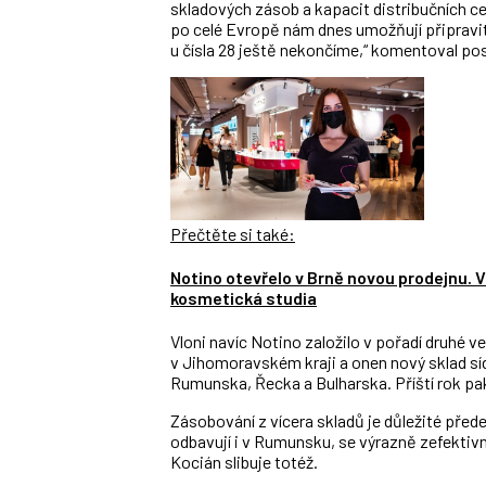
skladových zásob a kapacit distribučních c
po celé Evropě nám dnes umožňují připravit
u čísla 28 ještě nekončíme,“ komentoval pos
Přečtěte si také:
Notino otevřelo v Brně novou prodejnu. V
kosmetická studia
Vloni navíc Notino založilo v pořadí druhé v
v Jihomoravském kraji a onen nový sklad síd
Rumunska, Řecka a Bulharska. Příští rok pak f
Zásobování z vícera skladů je důležité přede
odbavují i v Rumunsku, se výrazně zefektivni
Kocián slibuje totéž.