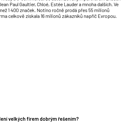
ean Paul Gaultier, Chloé, Estée Lauder a mnoha dalších. Ve
 než 1 400 značek. Notino ročně prodá přes 55 milionů
irma celkově získala 16 milionů zákazníků napříč Evropou.
edení velkých firem dobrým řešením?