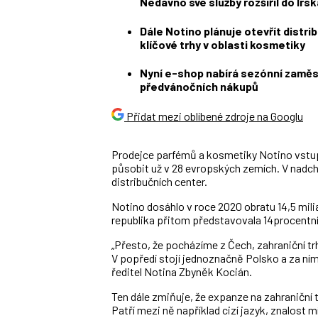
Nedávno své služby rozšířil do Irs
Dále Notino plánuje otevřít distrib
klíčové trhy v oblasti kosmetiky
Nyní e-shop nabírá sezónní zaměs
předvánočních nákupů
Přidat mezi oblíbené zdroje na Googlu
Prodejce parfémů a kosmetiky Notino vstup
působit už v 28 evropských zemích. V nadchá
distribučních center.
Notino dosáhlo v roce 2020 obratu 14,5 milia
republika přitom představovala 14procentní 
„Přesto, že pocházíme z Čech, zahraniční trh
V popředí stojí jednoznačně Polsko a za n
ředitel Notina Zbyněk Kocián.
Ten dále zmiňuje, že expanze na zahraniční 
Patří mezi ně například cizí jazyk, znalost mí