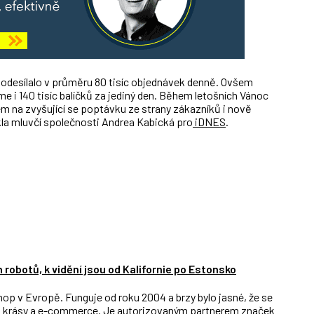
odesílalo v průměru 80 tisíc objednávek denně. Ovšem
 i 140 tisíc balíčků za jediný den. Během letošních Vánoc
dem na zvyšující se poptávku ze strany zákazníků i nově
ekla mluvčí společnosti Andrea Kabická pro
iDNES
.
obotů, k vidění jsou od Kalifornie po Estonsko
op v Evropě. Funguje od roku 2004 a brzy bylo jasné, že se
oli krásy a e-commerce. Je autorizovaným partnerem značek