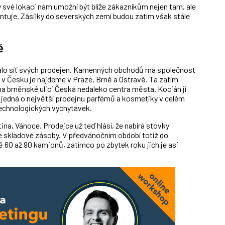
íky své lokaci nám umožní být blíže zákazníkům nejen tam, ale
tuje. Zásilky do severských zemí budou zatím však stále
ě
valo síť svých prodejen. Kamenných obchodů má společnost
v Česku je najdeme v Praze, Brně a Ostravě. Ta zatím
na brněnské ulici Česká nedaleko centra města. Kocián ji
e jedná o největší prodejnu parfémů a kosmetiky v celém
echnologických vychytávek.
na, Vánoce. Prodejce už teď hlásí, že nabírá stovky
 skladové zásoby. V předvánočním období totiž do
ně 60 až 90 kamionů, zatímco po zbytek roku jich je asi