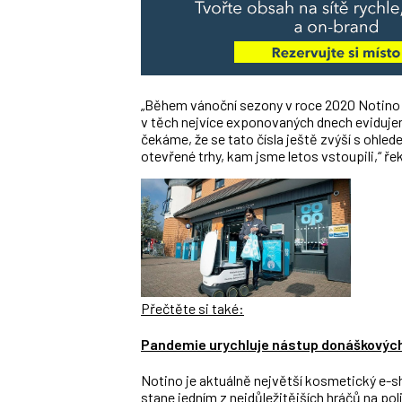
„Během vánoční sezony v roce 2020 Notino 
v těch nejvíce exponovaných dnech evidujeme
čekáme, že se tato čísla ještě zvýší s ohle
otevřené trhy, kam jsme letos vstoupili,“ ř
Přečtěte si také:
Pandemie urychluje nástup donáškových r
Notino je aktuálně největší kosmetický e-sh
stane jedním z nejdůležitějších hráčů na p