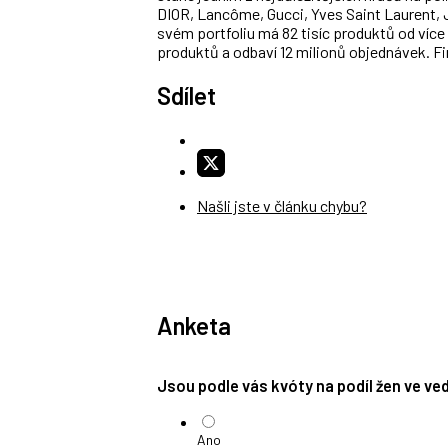
DIOR, Lancôme, Gucci, Yves Saint Laurent, J
svém portfoliu má 82 tisíc produktů od více
produktů a odbaví 12 milionů objednávek. F
Sdílet
Našli jste v článku chybu?
Anketa
Jsou podle vás kvóty na podíl žen ve v
Ano