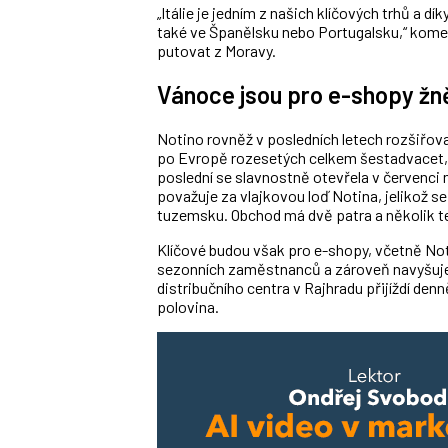
„Itálie je jedním z našich klíčových trhů a d
také ve Španělsku nebo Portugalsku,“ komen
putovat z Moravy.
Vánoce jsou pro e-shopy žn
Notino rovněž v posledních letech rozšiřo
po Evropě rozesetých celkem šestadvacet, 
poslední se slavnostně otevřela v červenci 
považuje za vlajkovou loď Notina, jelikož s
tuzemsku. Obchod má dvě patra a několik t
Klíčové budou však pro e-shopy, včetně Noti
sezonních zaměstnanců a zároveň navyšuje
distribučního centra v Rajhradu přijíždí den
polovina.