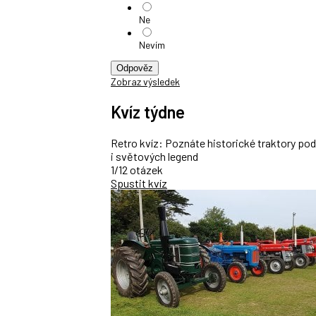
Ne
Nevím
Odpověz
Zobraz výsledek
Kvíz týdne
Retro kvíz: Poznáte historické traktory po
i světových legend
1/12 otázek
Spustit kvíz