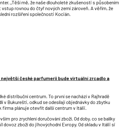
enter. „Těší mě, že naše dlouholeté zkušenosti s působením
 vstup rovnou do čtyř nových zemí zároveň. A věřím, že
lední rozšíření společnosti Kocián.
 největší české parfumerii bude virtuální zrcadlo a
elké distribuční centrum. To první se nachází v Rajhradě
lí v Bukurešti, odkud se odesílají objednávky do zbytku
irma plánuje otevřít další centrum v Itálii.
vším pro zrychlení doručování zboží. Od doby, co se balíky
l dovoz zboží do jihovýchodní Evropy. Od skladu v Itálii si