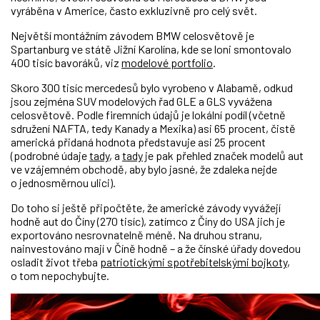
vyráběna v Americe, často exkluzivně pro celý svět.
Největší montážním závodem BMW celosvětově je
Spartanburg ve státě Jižní Karolína, kde se loni smontovalo
400 tisíc bavoráků, viz
modelové portfolio
.
Skoro 300 tisíc mercedesů bylo vyrobeno v Alabamě, odkud
jsou zejména SUV modelových řad GLE a GLS vyvážena
celosvětově. Podle firemních údajů je lokální podíl (včetně
sdružení NAFTA, tedy Kanady a Mexika) asi 65 procent, čistě
americká přidaná hodnota představuje asi 25 procent
(podrobné údaje
tady
, a
tady
je pak přehled značek modelů aut
ve vzájemném obchodě, aby bylo jasné, že zdaleka nejde
o jednosměrnou ulici).
Do toho si ještě připočtěte, že americké závody vyvážejí
hodně aut do Číny (270 tisíc), zatímco z Číny do USA jich je
exportováno nesrovnatelně méně. Na druhou stranu,
nainvestováno mají v Číně hodně – a že čínské úřady dovedou
osladit život třeba
patriotickými spotřebitelskými bojkoty
,
o tom nepochybujte.