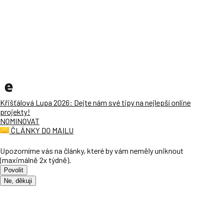
Křišťálová Lupa 2026: Dejte nám své tipy na nejlepší online
projekty!
NOMINOVAT
ČLÁNKY DO MAILU
Upozorníme vás na články, které by vám neměly uniknout
(maximálně 2x týdně).
Povolit
Ne, děkuji