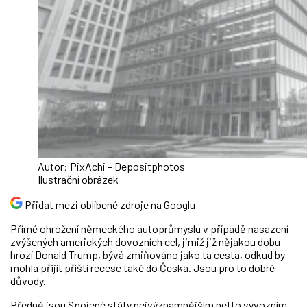
Autor: PixAchi – Depositphotos
Ilustrační obrázek
Přidat mezi oblíbené zdroje na Googlu
Přímé ohrožení německého autoprůmyslu v případě nasazení
zvýšených amerických dovozních cel, jimiž již nějakou dobu
hrozí Donald Trump, bývá zmiňováno jako ta cesta, odkud by
mohla přijít příští recese také do Česka. Jsou pro to dobré
důvody.
Předně jsou Spojené státy nejvýznamnějším netto vývozním