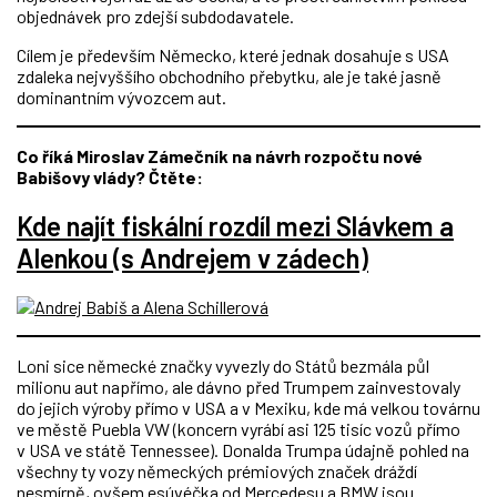
objednávek pro zdejší subdodavatele.
Cílem je především Německo, které jednak dosahuje s USA
zdaleka nejvyššího obchodního přebytku, ale je také jasně
dominantním vývozcem aut.
Co říká Miroslav Zámečník na návrh rozpočtu nové
Babišovy vlády? Čtěte:
Kde najít fiskální rozdíl mezi Slávkem a
Alenkou (s Andrejem v zádech)
Loni sice německé značky vyvezly do Států bezmála půl
milionu aut napřímo, ale dávno před Trumpem zainvestovaly
do jejich výroby přímo v USA a v Mexiku, kde má velkou továrnu
ve městě Puebla VW (koncern vyrábí asi 125 tisíc vozů přímo
v USA ve státě Tennessee). Donalda Trumpa údajně pohled na
všechny ty vozy německých prémiových značek dráždí
nesmírně, ovšem esúvéčka od Mercedesu a BMW jsou