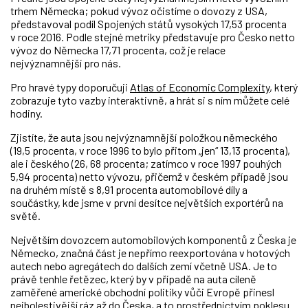
trhem Německa; pokud vývoz očistíme o dovozy z USA,
představoval podíl Spojených států vysokých 17,53 procenta
v roce 2016. Podle stejné metriky představuje pro Česko netto
vývoz do Německa 17,71 procenta, což je relace
nejvýznamnější pro nás.
Pro hravé typy doporučuji
Atlas of Economic Complexity
, který
zobrazuje tyto vazby interaktivně, a hrát si s ním můžete celé
hodiny.
Zjistíte, že auta jsou nejvýznamnější položkou německého
(19,5 procenta, v roce 1996 to bylo přitom „jen“ 13,13 procenta),
ale i českého (26, 68 procenta; zatímco v roce 1997 pouhých
5,94 procenta) netto vývozu, přičemž v českém případě jsou
na druhém místě s 8,91 procenta automobilové díly a
součástky, kde jsme v první desítce největších exportérů na
světě.
Největším dovozcem automobilových komponentů z Česka je
Německo, značná část je nepřímo reexportována v hotových
autech nebo agregátech do dalších zemí včetně USA. Je to
právě tenhle řetězec, který by v případě na auta cíleně
zaměřené americké obchodní politiky vůči Evropě přinesl
nejbolestivější ráz až do Česka, a to prostřednictvím poklesu