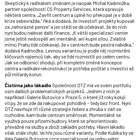
Skeptický k radikálním změnám je naopak Michal Kadrnožka,
partner společnosti CS Property Services, která spravuje
některá centra. „Zavřít centrum a úplně ho překopat je v době
krize sebevražda,“ říká a dodává, že investoři projekty kupovali
za „nehorázné peníze“ a jen stěží se dá očekávat, že do nich
nyní budou nalévat další finance. „K větší specializaci center
jsme ještě nedospěli ani mentálně, ani kupní silou. Zvláště
mimo Prahu lidé očekávají, že v centrech bude pestrá nabídka,“
dodává Kadrnožka. Levnou variantou je podle něj rozmístění
klíčových nájemců tak, aby se lidé rozmístili po celém centru.
Jak se odborníci shodují, při kompletní změně koncepce
centra a radikální rekonstrukci je potřeba počítat s investicí až
půl miliardy korun.
Čistírna jako lákadlo
Společnost DTZ má ve svém portfoliu
osm dalších problematických projektů. Jedním z nich je
například i Galerie Butovice v Praze 5, o které již roky kolují
vtipy, že se zde dá nakupovat pohodlně – tedy bez front. Nyní
DTZ navrhuje tři různé strategie řešení a zhruba v září se
rozhodne, kam bude centrum směřovat. Momentálně se
využívá pouze přízemí budovy, které se přeorientovalo
převážně na služby a zboží základní potřeby. Hlavní lákadlo
však stále chybí. Ve hře jsou různé varianty. Podle Kubíka by se
dala Galerie Butovice úzce specializovat na jednu velmi