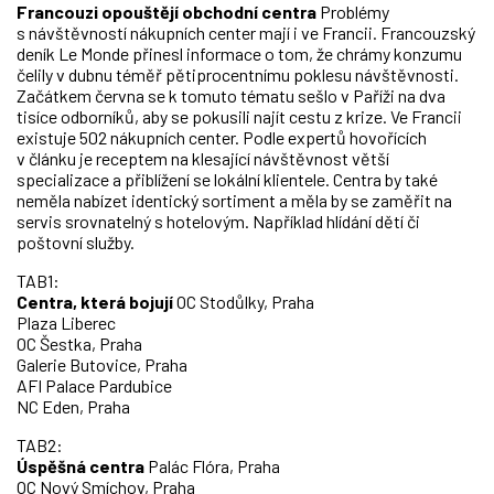
Francouzi opouštějí obchodní centra
Problémy
s návštěvností nákupních center mají i ve Francii. Francouzský
deník Le Monde přinesl informace o tom, že chrámy konzumu
čelily v dubnu téměř pětiprocentnímu poklesu návštěvnosti.
Začátkem června se k tomuto tématu sešlo v Paříži na dva
tisíce odborníků, aby se pokusili najít cestu z krize. Ve Francii
existuje 502 nákupních center. Podle expertů hovořících
v článku je receptem na klesající návštěvnost větší
specializace a přiblížení se lokální klientele. Centra by také
neměla nabízet identický sortiment a měla by se zaměřit na
servis srovnatelný s hotelovým. Například hlídání dětí či
poštovní služby.
TAB1:
Centra, která bojují
OC Stodůlky, Praha
Plaza Liberec
OC Šestka, Praha
Galerie Butovice, Praha
AFI Palace Pardubice
NC Eden, Praha
TAB2:
Úspěšná centra
Palác Flóra, Praha
OC Nový Smíchov, Praha