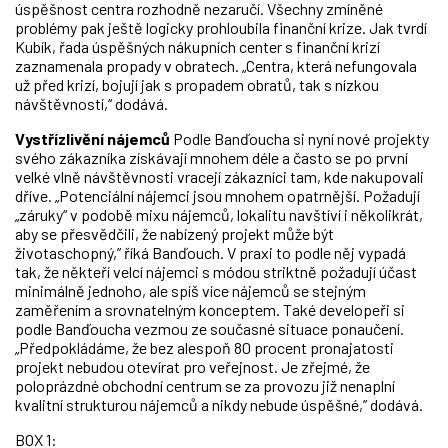
úspěšnost centra rozhodně nezaručí. Všechny zmíněné
problémy pak ještě logicky prohloubila finanční krize. Jak tvrdí
Kubík, řada úspěšných nákupních center s finanční krizí
zaznamenala propady v obratech. „Centra, která nefungovala
už před krizí, bojují jak s propadem obratů, tak s nízkou
návštěvností,“ dodává.
Vystřízlivění nájemců
Podle Banďoucha si nyní nové projekty
svého zákazníka získávají mnohem déle a často se po první
velké vlně návštěvnosti vracejí zákazníci tam, kde nakupovali
dříve. „Potenciální nájemci jsou mnohem opatrnější. Požadují
„záruky“ v podobě mixu nájemců, lokalitu navštíví i několikrát,
aby se přesvědčili, že nabízený projekt může být
životaschopný,” říká Banďouch. V praxi to podle něj vypadá
tak, že někteří velcí nájemci s módou striktně požadují účast
minimálně jednoho, ale spíš více nájemců se stejným
zaměřením a srovnatelným konceptem. Také developeři si
podle Banďoucha vezmou ze současné situace ponaučení.
„Předpokládáme, že bez alespoň 80 procent pronajatosti
projekt nebudou otevírat pro veřejnost. Je zřejmé, že
poloprázdné obchodní centrum se za provozu již nenaplní
kvalitní strukturou nájemců a nikdy nebude úspěšné,” dodává.
BOX 1: