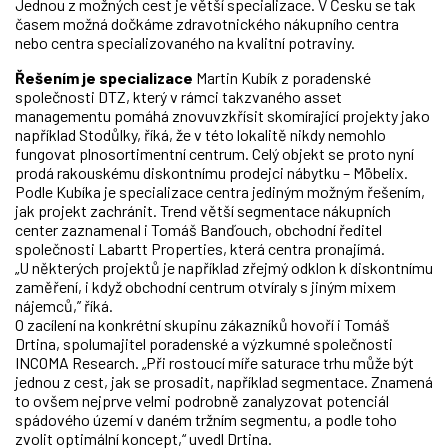
Jednou z možných cest je větší specializace. V Česku se tak
časem možná dočkáme zdravotnického nákupního centra
nebo centra specializovaného na kvalitní potraviny.
Řešením je specializace
Martin Kubík z poradenské
společnosti DTZ, který v rámci takzvaného asset
managementu pomáhá znovuvzkřísit skomírající projekty jako
například Stodůlky, říká, že v této lokalitě nikdy nemohlo
fungovat plnosortimentní centrum. Celý objekt se proto nyní
prodá rakouskému diskontnímu prodejci nábytku – Möbelix.
Podle Kubíka je specializace centra jediným možným řešením,
jak projekt zachránit. Trend větší segmentace nákupních
center zaznamenal i Tomáš Banďouch, obchodní ředitel
společnosti Labartt Properties, která centra pronajímá.
„U některých projektů je například zřejmý odklon k diskontnímu
zaměření, i když obchodní centrum otvíraly s jiným mixem
nájemců,” říká.
O zacílení na konkrétní skupinu zákazníků hovoří i Tomáš
Drtina, spolumajitel poradenské a výzkumné společnosti
INCOMA Research. „Při rostoucí míře saturace trhu může být
jednou z cest, jak se prosadit, například segmentace. Znamená
to ovšem nejprve velmi podrobně zanalyzovat potenciál
spádového území v daném tržním segmentu, a podle toho
zvolit optimální koncept,“ uvedl Drtina.