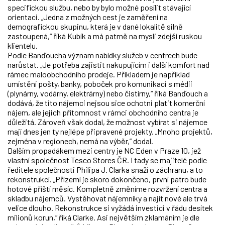
specifickou službu, nebo by bylo možné posílit stávající
orientaci. „Jedna z možných cest je zaměření na
demografickou skupinu, která je v dané lokalitě silně
zastoupená,“ říká Kubík a má patrně na mysli zdejší ruskou
klientelu.
Podle Banďoucha význam nabídky služeb v centrech bude
narůstat. „Je potřeba zajistit nakupujícím i další komfort nad
rámec maloobchodního prodeje. Příkladem je například
umístění pošty, banky, poboček pro komunikaci s médii
(plynárny, vodárny, elektrárny) nebo čistírny,“ říká Banďouch a
dodává, že tito nájemci nejsou sice ochotni platit komerční
nájem, ale jejich přítomnost v rámci obchodního centra je
důležitá. Zároveň však dodal, že možnost vybírat si nájemce
mají dnes jen ty nejlépe připravené projekty. „Mnoho projektů,
zejména v regionech, nemá na výběr,” dodal.
Dalším propadákem mezi centry je NC Eden v Praze 10, jež
vlastní společnost Tesco Stores ČR. I tady se majitelé podle
ředitele společnosti Philipa J. Clarka snaží o záchranu, a to
rekonstrukcí. „Přízemí je skoro dokončeno, první patro bude
hotové příští měsíc. Kompletně změníme rozvržení centra a
skladbu nájemců. Vystěhovat nájemníky a najít nové ale trvá
velice dlouho. Rekonstrukce si vyžádá investici v řádu desítek
milionů korun,“ říká Clarke. Asi největším zklamáním je dle