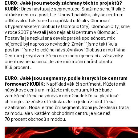
EURO: Jaké jsou metody záchrany těchto projektů?
KUBÍK:
Dnes nastupuje segmentace. Snažíme se najít silné
stránky centra a posílit je. Upravit nabídku, aby se centrum
odlišovalo. Tak jsme to například udělali v Olomouci
s hypermarketem Globus (v Olomouc City). Olomouc City jsme
v roce 2007 převzali jako nejslabší centrum v Olomouci.
Postavila je nezkušená developerská společnost, mix
nájemců byl naprosto nevhodný. Změnili jsme taktiku a
postavili jsme to celé na návštěvníkovi Globusu a multikina.
Centrum je nyní zaměřeno na mladou generaci a zákazníky
orientované na cenu. Je zde meziroční nárůst obratu
16,6 procent.
EURO: Jaké jsou segmenty, podle kterých lze centrum
formovat?
KUBÍK:
Například věk či sortiment. Můžete mít
nábytkové centrum, můžete mít centrum, které bude
zaměřené třeba na zdraví, v němž bude klinika plastické
chirurgie, lázeňské středisko. Je to jedna z cest třeba
v zahraničí. Móda je tradiční segment. Ironií je, že klesá útrata
za módu, ale v každém obchodním centru je více než
70 procent obchodů s módou.