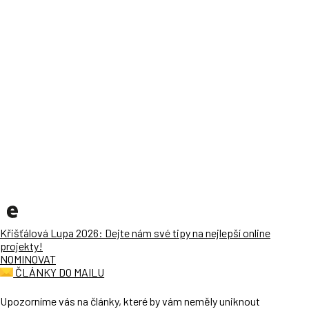
Křišťálová Lupa 2026: Dejte nám své tipy na nejlepší online
projekty!
NOMINOVAT
ČLÁNKY DO MAILU
Upozorníme vás na články, které by vám neměly uniknout