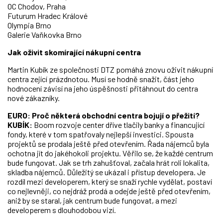
OC Chodov, Praha
Futurum Hradec Králové
Olympia Brno
Galerie Vaňkovka Brno
Jak oživit skomírající nákupní centra
Martin Kubík ze společnosti DTZ pomáhá znovu oživit nákupní
centra zející prázdnotou. Musí se hodně snažit, část jeho
hodnocení závisí na jeho úspěšnosti přitáhnout do centra
nové zákazníky.
EURO: Proč některá obchodní centra bojují o přežití?
KUBÍK:
Boom rozvoje center dříve tlačily banky a financující
fondy, které v tom spatřovaly nejlepší investici. Spousta
projektů se prodala ještě před otevřením. Řada nájemců byla
ochotna jít do jakéhokoli projektu. Věřilo se, že každé centrum
bude fungovat. Jak se trh zahušťoval, začala hrát roli lokalita,
skladba nájemců. Důležitý se ukázal i přístup developera. Je
rozdíl mezi developerem, který se snaží rychle vydělat, postaví
co nejlevněji, co nejdráž prodá a odejde ještě před otevřením,
aniž by se staral, jak centrum bude fungovat, a mezi
developerem s dlouhodobou vizí.