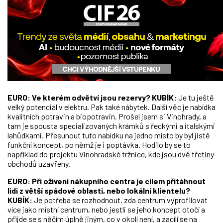
EURO: Ve kterém odvětví jsou rezervy?
KUBÍK:
Je tu ještě
velký potenciál v elektru. Pak také nábytek. Další věc je nabídka
kvalitních potravin a biopotravin. Prošel jsem si Vinohrady, a
tam je spousta specializovaných krámků s řeckými a italskými
lahůdkami. Přesunout tuto nabídku na jedno místo by byl jistě
funkční koncept, po němž je i poptávka. Hodilo by se to
například do projektu Vinohradské tržnice, kde jsou dvě třetiny
obchodů uzavřeny.
EURO: Při oživení nákupního centra je cílem přitáhnout
lidi z větší spádové oblasti, nebo lokální klientelu?
KUBÍK:
Je potřeba se rozhodnout, zda centrum vyprofilovat
více jako místní centrum, nebo jestli se jeho koncept otočí a
přijde se s něčím úplně jiným, co v okolí není, a zacílí se na