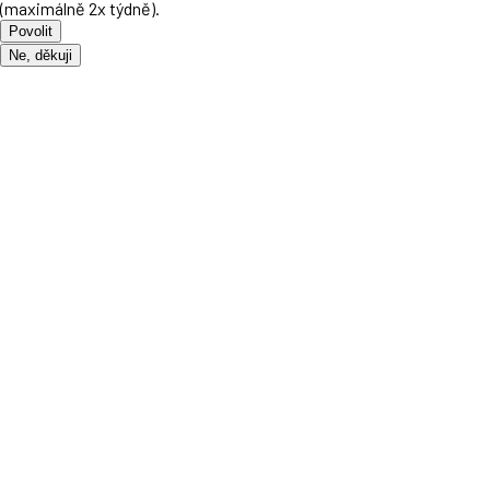
(maximálně 2x týdně).
Povolit
Ne, děkuji