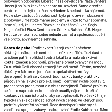
oslovených odborníků Liberec Plaza developera Plaza Centers.
Jmenují ho jako žhavého adepta na uzavření. Samo otevření
centra muselo být odloženo vzhledem k nedostatku nájemců.
Podle slov zástupců společnosti bylo při otevření obsazené
z poloviny. „Přestože máme problémy a krize tomu nepomáhá,
jsme si jisti, že Liberec Plaza bude úspěšné,“ uvedl Sagiv
Meger, ředitel Plaza Centers pro Srbsko, Balkán a ČR. Meger
tvrdí, že centrum rozhodně nebude zavírat a společnost udělá
vše proto, aby nájemce sehnala.
Cesta do pekel
Podle expertů stojí za neúspěchem
některých nákupních center hned několik příčin. Mezi často
uváděné patří například špatná lokalita a málo atraktivní
koktejl značek a obchodů, převážně orientovaných na módu.
Za tu však Češi obecně utrácejí čím dál méně. Třetím, neméně
důležitým faktorem jsou často spekulativní motivy
developerů, kteří se v časech boomu, kdy banky prakticky
půjčovaly na jakýkoli projekt, snažili centrum rychle postavit,
prodat nebo pronajmout a o víc se nezajímali. Takové projekty
se často naprosto nekoncepčně osadily nájemci, kteří si
konkurovali, namísto toho, aby se doplňovali. Pro český trh je
typická i nízká odlišnost jednotlivých center, ve kterých jsou
prakticky identičtí nájemci. Řada developerů také mylně
vsadila na spojení zábavy a nakupování. Podle Kubíka multikino