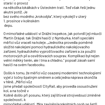
stará i o provoz
na několika lokálkách v Ústeckém trati. Teď však řeší jednu
akutní potíž. Je
bez svého modrého „krokodýla“, který vykolejil v úterý
1. prosince v kolínském
depu.
O mimořádné události ví Drážní inspekce, jak potvrdil její mluvčí
Martin Drápal, tak Drážní hasiči z Nymburka, kteří speciální
měřicí vůz vraceli na koleje. „Jednotka provedla poměrně
složité nakolejení pomocí hydraulického nakolejovacího
zařízení, hydraulického vyprošťovacího zařízení a za použití
motorových pil a osvětlovacích souprav. Komplikací byl nejen
velmi měkký terén, ale i tma a chladno,“ popsali zásah sami
hasiči na svém facebooku.
Došlo k tomu, že měřicí vůz osazený moderními technologiemi
vyjel z točny špatným směrem a celá jedna náprava skončila
v hlíně. „Měřicí vůz
jsme předali společnosti CityRail, aby provedla osoustružení
kol, a na točně v
Kolíně došlo při posunu, který zajišťoval strojvedoucí zmíněné
společnosti, k
mimořádné události. Míra zavinění konkrétních osob se šetří.