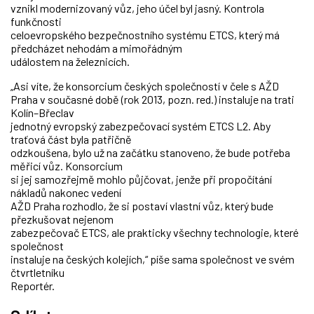
vznikl modernizovaný vůz, jeho účel byl jasný. Kontrola
funkčnosti
celoevropského bezpečnostního systému ETCS, který má
předcházet nehodám a mimořádným
událostem na železnicích.
„Asi víte, že konsorcium českých společností v čele s AŽD
Praha v současné době (rok 2013, pozn. red.) instaluje na trati
Kolín–Břeclav
jednotný evropský zabezpečovací systém ETCS L2. Aby
traťová část byla patřičně
odzkoušena, bylo už na začátku stanoveno, že bude potřeba
měřicí vůz. Konsorcium
si jej samozřejmě mohlo půjčovat, jenže při propočítání
nákladů nakonec vedení
AŽD Praha rozhodlo, že si postaví vlastní vůz, který bude
přezkušovat nejenom
zabezpečovač ETCS, ale prakticky všechny technologie, které
společnost
instaluje na českých kolejích,“ píše sama společnost ve svém
čtvrtletníku
Reportér.