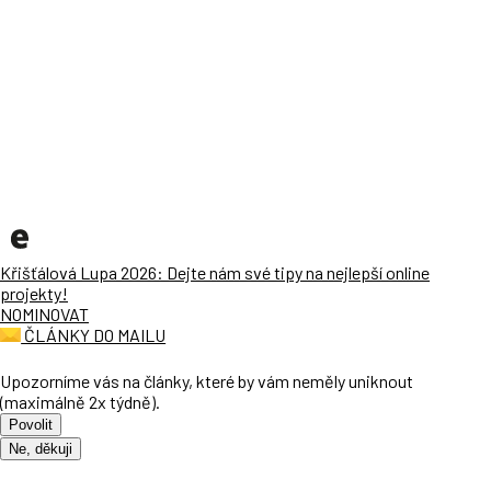
Křišťálová Lupa 2026: Dejte nám své tipy na nejlepší online
projekty!
NOMINOVAT
ČLÁNKY DO MAILU
Upozorníme vás na články, které by vám neměly uniknout
(maximálně 2x týdně).
Povolit
Ne, děkuji