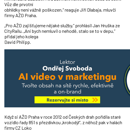
Vůz dle prvotní
obhlídky není vážně poškozen,“ reaguje Jiří Dlabaja, mluvčí
firmy AŽD Praha.
„Pro AŽD zajišťujeme nějaké služby,“ prohlásil Jan Hruška ze
CityRailu. „Ani bych nemluvil o nehodě, stalo se to v depu,“
přidal jeho kolega
David Philipp.
Když si AŽD Praha v roce 2012 od Českých drah pořídila staré
vozidlo řady 851 s přezdívkou „krokodýl“, z něhož pak v halách
firmy CZ Loko