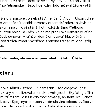
 únoru 1968 se mu dostalo velké „výsady“. Získal od velitelů
o jihovietnamské město Hue, kde nikdo nečekal žádné větší
iv.
ěnilo v masové pohřebiště Američanů. A John Olson byl se
oho z mariňáků zasáhla severovietnamská raketa a zbyla po
skvrna na cihlové stěně. Fotil, když dalšímu Vietkong
od hustou palbou a úpěnlivě očima prosil své kamarády, ať ho
 zásob schovaní v ruinách domů omotávají hluboké rány
a vystrašení mladí Američané s mnoha zraněními opouštějí
ku.
ala média, ale vedení generálního štábu. Čtěte
stánu
věnoval několik stránek. A pamětníci, sociologové i část
t, který zmobilizoval americkou veřejnost. Díky fotografiím
žů v zemi, o níž nikdo moc nevěděl, a v konfliktu, jehož
l, se ve Spojených státech vzedmula vlna odporu k válce ve
 prezidentských volbách a do Bílého domu se dostal