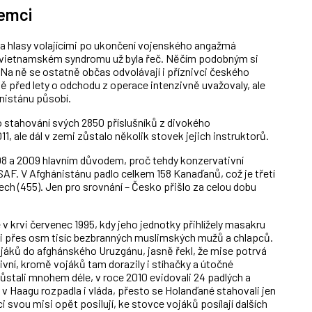
emci
a hlasy volajícími po ukončení vojenského angažmá
vietnamském syndromu už byla řeč. Něčím podobným si
Na ně se ostatně občas odvolávají i příznivci českého
před lety o odchodu z operace intenzivně uvažovaly, ale
nistánu působí.
 stahování svých 2850 příslušníků z divokého
, ale dál v zemi zůstalo několik stovek jejich instruktorů.
08 a 2009 hlavním důvodem, proč tehdy konzervativní
SAF. V Afghánistánu padlo celkem 158 Kanaďanů, což je třetí
ech (455). Jen pro srovnání – Česko přišlo za celou dobu
v krvi červenec 1995, kdy jeho jednotky přihlížely masakru
li přes osm tisíc bezbranných muslimských mužů a chlapců.
ojáků do afghánského Uruzgánu, jasně řekl, že mise potrvá
ivní, kromě vojáků tam dorazily i stíhačky a útočné
zůstali mnohem déle, v roce 2010 evidovali 24 padlých a
v Haagu rozpadla i vláda, přesto se Holanďané stahovali jen
 svou misi opět posilují, ke stovce vojáků posílají dalších