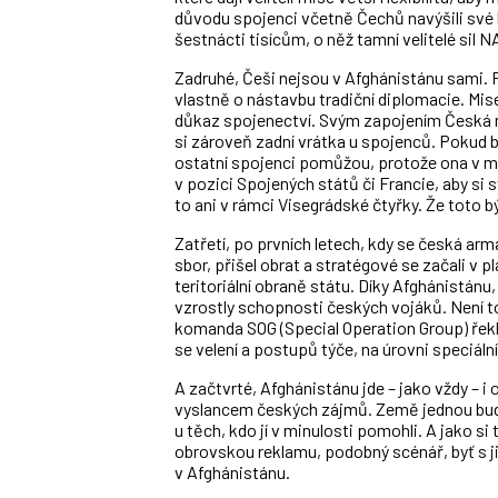
důvodu spojenci včetně Čechů navýšili své k
šestnácti tisícům, o něž tamní velitelé sil 
Zadruhé, Češi nejsou v Afghánistánu sami. 
vlastně o nástavbu tradiční diplomacie. Mi
důkaz spojenectví. Svým zapojením Česká rep
si zároveň zadní vrátka u spojenců. Pokud by
ostatní spojenci pomůžou, protože ona v mi
v pozici Spojených států či Francie, aby si
to ani v rámci Visegrádské čtyřky. Že toto 
Zatřetí, po prvních letech, kdy se česká ar
sbor, přišel obrat a stratégové se začali v 
teritoriální obraně státu. Díky Afghánistánu
vzrostly schopnosti českých vojáků. Není to
komanda SOG (Special Operation Group) řekl,
se velení a postupů týče, na úrovni speciáln
A začtvrté, Afghánistánu jde – jako vždy – 
vyslancem českých zájmů. Země jednou bude
u těch, kdo jí v minulosti pomohli. A jako si 
obrovskou reklamu, podobný scénář, byť s 
v Afghánistánu.