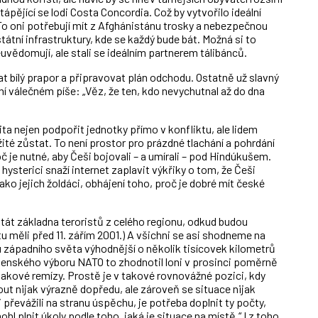
tápějící se lodi Costa Concordia. Což by vytvořilo ideální
To oni potřebují mít z Afghánistánu trosky a nebezpečnou
státní infrastruktury, kde se každý bude bát. Možná si to
uvědomují, ale stali se ideálním partnerem tálibánců.
at bílý prapor a připravovat plán odchodu. Ostatně už slavný
í válečném píše: „Věz, že ten, kdo nevychutnal až do dna
ta nejen podpořit jednotky přímo v konfliktu, ale lidem
ité zůstat. To není prostor pro prázdné tlachání a pohrdání
 je nutné, aby Češi bojovali – a umírali – pod Hindúkušem.
 hysterici snaží internet zaplavit výkřiky o tom, že Češi
ako jejich žoldáci, obhájení toho, proč je dobré mít české
át základna teroristů z celého regionu, odkud budou
u měli před 11. zářím 2001.) A všichni se asi shodneme na
u západního světa výhodnější o několik tisícovek kilometrů
ojenského výboru NATO to zhodnotil loni v prosinci poměrně
 takové remízy. Prostě je v takové rovnovážné pozici, kdy
ut nijak výrazně dopředu, ale zároveň se situace nijak
řevážili na stranu úspěchu, je potřeba doplnit ty počty,
 mohl plnit úkoly podle toho, jaká je situace na místě.“ I z toho