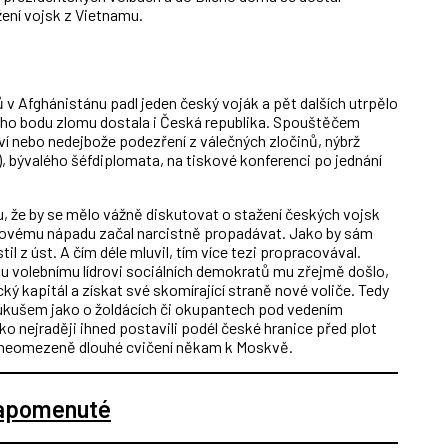
žení vojsk z Vietnamu.
v Afghánistánu padl jeden český voják a pět dalších utrpělo
ého bodu zlomu dostala i Česká republika. Spouštěčem
ví nebo nedejbože podezření z válečných zločinů, nýbrž
, bývalého šéfdiplomata, na tiskové konferenci po jednání
 že by se mělo vážně diskutovat o stažení českých vojsk
lkovému nápadu začal narcistně propadávat. Jako by sám
l z úst. A čím déle mluvil, tím více tezi propracovával.
mu volebnímu lídrovi sociálních demokratů mu zřejmě došlo,
ký kapitál a získat své skomírající straně nové voliče. Tedy
ndúkušem jako o žoldácích či okupantech pod vedením
ko nejraději ihned postavili podél české hranice před plot
na neomezeně dlouhé cvičení někam k Moskvě.
zapomenuté