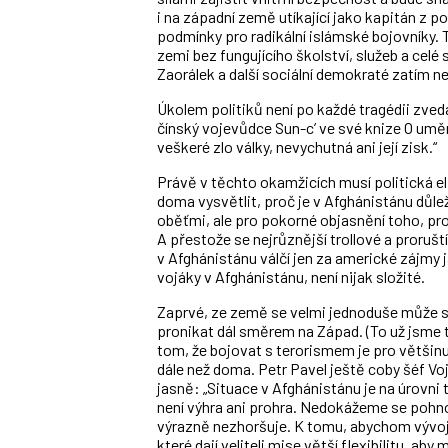
i na západní země utíkající jako kapitán z po
podmínky pro radikální islámské bojovníky. 
zemi bez fungujícího školství, služeb a celé 
Zaorálek a další sociální demokraté zatím ne
Úkolem politiků není po každé tragédii zved
čínský vojevůdce Sun-c’ ve své knize O uměn
veškeré zlo války, nevychutná ani její zisk.“
Právě v těchto okamžicích musí politická eli
doma vysvětlit, proč je v Afghánistánu důlež
oběťmi, ale pro pokorné objasnění toho, proč
A přestože se nejrůznější trollové a proruští
v Afghánistánu válčí jen za americké zájmy j
vojáky v Afghánistánu, není nijak složité.
Zaprvé, ze země se velmi jednoduše může st
pronikat dál směrem na Západ. (To už jsme t
tom, že bojovat s terorismem je pro většin
dále než doma. Petr Pavel ještě coby šéf V
jasně: „Situace v Afghánistánu je na úrovni
není výhra ani prohra. Nedokážeme se pohno
výrazně nezhoršuje. K tomu, abychom vývoj p
které dají veliteli mise větší flexibilitu, aby