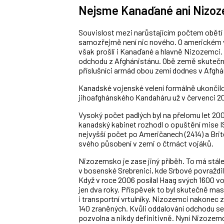
Nejsme Kanaďané ani Nizoz
Souvislost mezi narůstajícím počtem obětí 
samozřejmě není nic nového. O americkém 
však prošli i Kanaďané a hlavně Nizozemci. 
odchodu z Afghánistánu. Obě země skutečně 
příslušníci armád obou zemí dodnes v Afghá
Kanadské vojenské velení formálně ukončilo
jihoafghánského Kandaháru už v červenci 2011
Vysoký počet padlých byl na přelomu let 20
kanadský kabinet rozhodl o opuštění mise I
nejvyšší počet po Američanech (2414) a Brit
svého působení v zemi o čtrnáct vojáků.
Nizozemsko je zase jiný příběh. To má stále 
v bosenské Srebrenici, kde Srbové povraždi
Když v roce 2006 posílal Haag svých 1600 v
jen dva roky. Příspěvek to byl skutečně mas
i transportní vrtulníky. Nizozemci nakonec 
140 zraněných. Kvůli oddalování odchodu se 
pozvolna a nikdy definitivně. Nyní Nizozemci