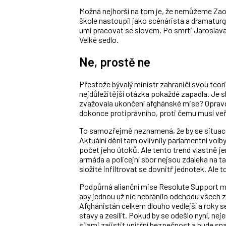
Možná nejhorší na tom je, že nemůžeme Zaorá
škole nastoupil jako scénárista a dramatur
umí pracovat se slovem. Po smrti Jaroslava 
Velké sedlo.
Ne, prostě ne
Přestože bývalý ministr zahraničí svou teorii
nejdůležitější otázka pokaždé zapadla. Je 
zvažovala ukončení afghánské mise? Opravd
dokonce protiprávního, proti čemu musí veře
To samozřejmě neznamená, že by se situace 
Aktuální dění tam ovlivnily parlamentní volb
počet jeho útoků. Ale tento trend vlastně je
armáda a policejní sbor nejsou zdaleka na tak
složité infiltrovat se dovnitř jednotek. Al
Podpůrná alianční mise Resolute Support má
aby jednou už nic nebránilo odchodu všech 
Afghánistán celkem dlouho vedlejší a roky se
stavy a zesílit. Pokud by se odešlo nyní, ne
silami zajistit vnitřní bezpečnost a bude sna