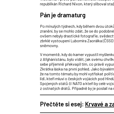
republikán Richard Nixon, který sliboval sta
Pán je dramaturg
Po minulých týdnech, kdy během dvou útoků 
zranění, by se mohlo zdát, že se do podobn
ovšem nebyly drastické fotografie, svědect
zbrklé vystoupení Lubomíra Zaorálka (ČSSD)
sněmovny.
V momentě, kdy do kamer vypustil myšlenku,
z Afghánistánu, bylo vidět, jak svému chvi
sebe příjemně překvapil tím, co právě vypusti
Zkrátka láska na první pohled. Jako bývalé
že na tomto tématu by mohl vytřískat politic
lidi, kteří mluví o českých vojácích pod Hi
Spojených států či NATO a kteří by celé vojs
z ostnatých drátů. Případně by je poslali 
Přečtěte si esej:
Krvavé a 