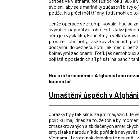
Stripes ve Vietnamu fotil už od roku 1966 a v
svolení, aby se s mariňáky zúčastnil bitvy 
potíže. Na práci měl tři dny, fotit mohl cokol
Jenže operace se zkomplikovala. Hue se zm
svými fotoaparáty u toho. Fotil, když jedn
něm jen vysílačka, končetiny a velká krvavá 
prostřelil obě nohy, takže uvízl v bojišti p
dostanou do bezpečí. Fotil, jak medici bez
špinavými záclonami. Fotil, jak nemohoucí 
bojiště z posledních sil přisátí na pancíř tan
Hru s informacemi z Afghánistánu nezač
komentář:
Umaštěný úspěch v Afgháni
Obrázky byly tak silné, že jim magazín Life 
politiků mají dnes za to, že tohle byl momen
zmasakrovaných a zbídačených amerických mu
smysl také národu nikdo pořádně nevysvětli
Vietnamu. I proto pak demokraté neuspěli v