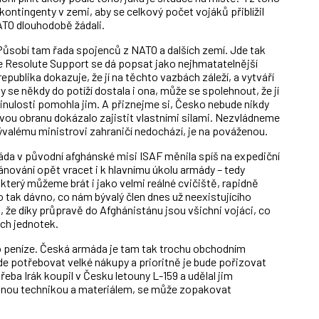
ontingenty v zemi, aby se celkový počet vojáků přiblížil
NATO dlouhodobě žádali.
Působí tam řada spojenců z NATO a dalších zemí. Jde tak
se Resolute Support se dá popsat jako nejhmatatelnější
ublika dokazuje, že jí na těchto vazbách záleží, a vytváří
 se někdy do potíží dostala i ona, může se spolehnout, že jí
nulosti pomohla jim. A přiznejme si, Česko nebude nikdy
 svou obranu dokázalo zajistit vlastními silami. Nezvládneme
bývalému ministrovi zahraničí nedochází, je na pováženou.
máda v původní afghánské misi ISAF měnila spíš na expediční
plánování opět vracet i k hlavnímu úkolu armády – tedy
, který můžeme brát i jako velmi reálné cvičiště, rapidně
 tak dávno, co nám bývalý člen dnes už neexistujícího
 že díky průpravě do Afghánistánu jsou všichni vojáci, co
ích jednotek.
i o peníze. Česká armáda je tam tak trochu obchodním
 potřebovat velké nákupy a prioritně je bude pořizovat
třeba Irák koupil v Česku letouny L-159 a udělal jim
jinou technikou a materiálem, se může zopakovat