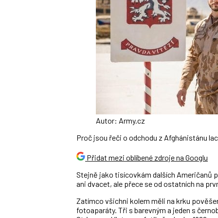
Autor: Army.cz
Proč jsou řeči o odchodu z Afghánistánu lac
Přidat mezi oblíbené zdroje na Googlu
Stejně jako tisícovkám dalších Američanů p
ani dvacet, ale přece se od ostatních na první
Zatímco všichni kolem měli na krku pověše
fotoaparáty. Tři s barevným a jeden s černo