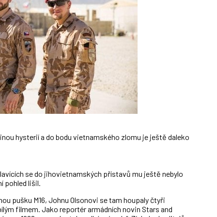
inou hysterií a do bodu vietnamského zlomu je ještě daleko
lavících se do jihovietnamských přístavů mu ještě nebylo
 pohled lišil.
nou pušku M16, Johnu Olsonovi se tam houpaly čtyři
bílým filmem. Jako reportér armádních novin Stars and