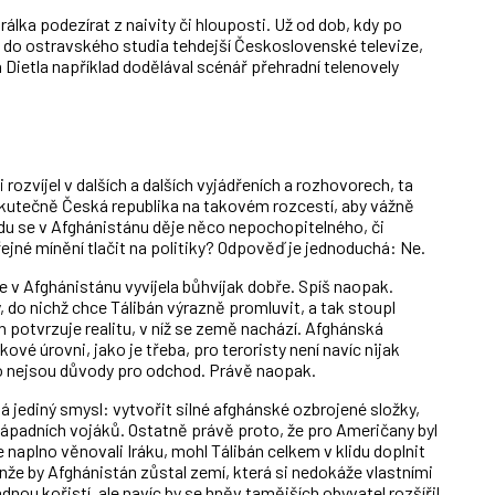
lka podezírat z naivity či hlouposti. Už od dob, kdy po
g do ostravského studia tehdejší Československé televize,
Dietla například dodělával scénář přehradní telenovely
 rozvíjel v dalších a dalších vyjádřeních a rozhovorech, ta
skutečně Česká republika na takovém rozcestí, aby vážně
u se v Afghánistánu děje něco nepochopitelného, či
jné mínění tlačit na politiky? Odpověď je jednoduchá: Ne.
v Afghánistánu vyvíjela bůhvíjak dobře. Spíš naopak.
y, do nichž chce Tálibán výrazně promluvit, a tak stoupl
n potvrzuje realitu, v níž se země nachází. Afghánská
ové úrovni, jako je třeba, pro teroristy není navíc nijak
e to nejsou důvody pro odchod. Právě naopak.
 jediný smysl: vytvořit silné afghánské ozbrojené složky,
západních vojáků. Ostatně právě proto, že pro Američany byl
 naplno věnovali Iráku, mohl Tálibán celkem v klidu doplnit
jenže by Afghánistán zůstal zemí, která si nedokáže vlastními
dnou kořistí, ale navíc by se hněv tamějších obyvatel rozšířil