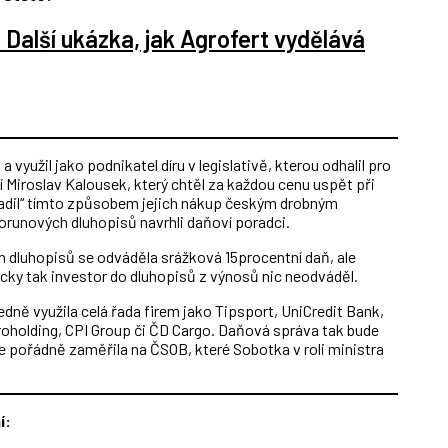
Další ukázka, jak Agrofert vydělává
a využil jako podnikatel díru v legislativě, kterou odhalil pro
cí Miroslav Kalousek, který chtěl za každou cenu uspět při
sladil“ tímto způsobem jejich nákup českým drobným
orunových dluhopisů navrhli daňoví poradci.
h dluhopisů se odváděla srážková 15procentní daň, ale
icky tak investor do dluhopisů z výnosů nic neodváděl.
edně využila celá řada firem jako Tipsport, UniCredit Bank,
holding, CPI Group či ČD Cargo. Daňová správa tak bude
 se pořádně zaměřila na ČSOB, které Sobotka v roli ministra
í: