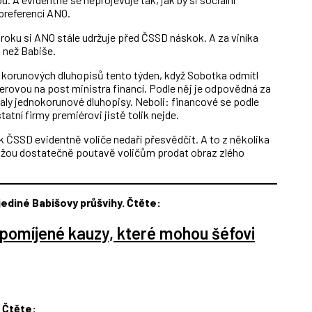
preferencí ANO.
roku si ANO stále udržuje před ČSSD náskok. A za viníka
u než Babiše.
 korunových dluhopisů tento týden, když Sobotka odmítl
rovou na post ministra financí. Podle něj je odpovědná za
daly jednokorunové dluhopisy. Neboli: financové se podle
atní firmy premiérovi jistě tolik nejde.
ak ČSSD evidentně voliče nedaří přesvědčit. A to z několika
kážou dostatečně poutavě voličům prodat obraz zlého
jediné Babišovy průšvihy. Čtěte:
pomíjené kauzy, které mohou šéfovi
 Čtěte: