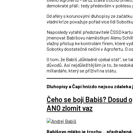
demokraté přáli: tedy především v poklesu 
Od aféry s korunovými dluhopisy ze začátku 
vládní krize považuje pořád více lidí Sobotk
Naposledy vytáhli představitelé ČSSD kartu
jmenovat Babišovu náměstkyni Alenu Schille
vlažný přístup ke kontrolám firem, které vy
Sobotky dostatečně nečiní v Agrofertu. O ost
O tom, že Babiš „důkladně ojebal stát“, se t
důvodů. Asi nejdůležitějším je to, že nedo
miliardáře, který se přiživil na státu.
Dluhopisy a Čapí hnízdo nejsou zdaleka 
Čeho se bojí Babiš? Dosud o
ANO zlomit vaz
Babišovo mléko je trochu… předražené.