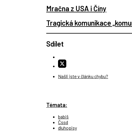
Mračna z USA i Číny
Tragická komunikace „komun
Sdílet
Našli jste v článku chybu?
Témata:
babiš
Čssd
dluhopisy