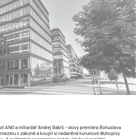
í ANO a miliardář Andrej Babiš – slovy premiéra Bohuslava
il mezeru v zákoně a koupil si nedaněné korunové dluhopisy
. A evidentně se neprojevuje tak, jak by si sociální