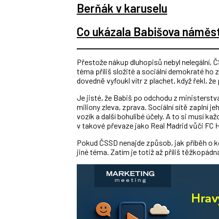
Berňák v karuselu
Co ukázala Babišova náměs
Přestože nákup dluhopisů nebyl nelegální, ČS
téma příliš složité a sociální demokraté ho
dovedně vyfoukl vítr z plachet, když řekl, že 
Je jisté, že Babiš po odchodu z ministerstva
miliony zleva, zprava. Sociální sítě zaplní j
vozík a další bohulibé účely. A to si musí k
v takové převaze jako Real Madrid vůči FC Ho
Pokud ČSSD nenajde způsob, jak příběh o ko
jiné téma. Zatím je totiž až příliš těžkopádn