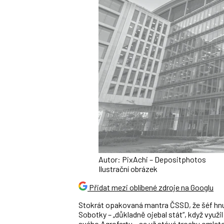
Autor: PixAchi – Depositphotos
Ilustrační obrázek
Přidat mezi oblíbené zdroje na Googlu
Stokrát opakovaná mantra ČSSD, že šéf hnut
Sobotky – „důkladně ojebal stát“, když využ
svého Agrofertu – se už stává trochu omletou