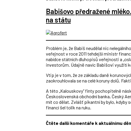
Babišovo předražené mléko. 
na státu
Problém je, že Babiš neudělal nic nelegálního 
veřejnost v roce 2011 tehdejší ministr finan
nabídce státních dluhopisů veřejnosti a „o
investorům. Údajně navíc Babišovi využití k
Vtip je v tom, že ze základu daně korunovýc
zaokrouhlovala se na celé koruny dolů. Fakt
A této „Kalouskovy“ finty pochopitelně násl
Československá obchodní banka, Český Aero
mít co dělat. Zvlášť pikantní by bylo, kdyby
financí šel tolik na ruku.
Čtěte další komentáře k aktuálnímu děn