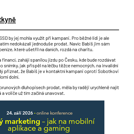
tkyně
SD by jej mohla využít při kampani. Pro běžné lidi je ale
 zatím nedokázali jednoduše prodat. Navíc Babiš jim sám
peníze, které ušetřil na daních, rozdá na charitu.
 financí, zahájí spanilou jízdu po Česku, kde bude rozdávat
eho snímky, jak přispěl na léčbu těžce nemocných, na invalidní
aždý přiznat, že Babiš je v kontaktní kampani oproti Sobotkovi
rní dolní.
runových dluhopisech prodat, měla by raději urychleně najít
á a voliče už tím začíná unavovat.