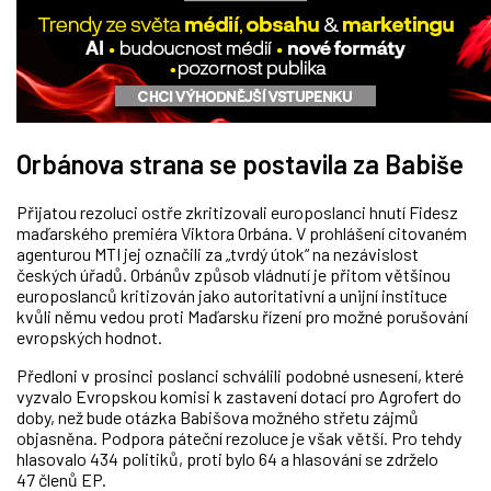
Orbánova strana se postavila za Babiše
Přijatou rezoluci ostře zkritizovali europoslanci hnutí Fidesz
maďarského premiéra Viktora Orbána. V prohlášení citovaném
agenturou MTI jej označili za „tvrdý útok“ na nezávislost
českých úřadů. Orbánův způsob vládnutí je přitom většinou
europoslanců kritizován jako autoritativní a unijní instituce
kvůli němu vedou proti Maďarsku řízení pro možné porušování
evropských hodnot.
Předloni v prosinci poslanci schválili podobné usnesení, které
vyzvalo Evropskou komisi k zastavení dotací pro Agrofert do
doby, než bude otázka Babišova možného střetu zájmů
objasněna. Podpora páteční rezoluce je však větší. Pro tehdy
hlasovalo 434 politiků, proti bylo 64 a hlasování se zdrželo
47 členů EP.