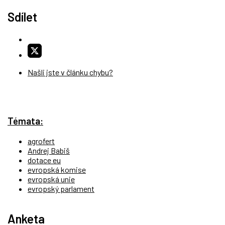
Sdílet
Našli jste v článku chybu?
Témata:
agrofert
Andrej Babiš
dotace eu
evropská komise
evropská unie
evropský parlament
Anketa