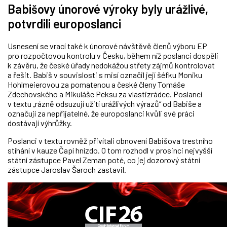
Babišovy únorové výroky byly urážlivé,
potvrdili europoslanci
Usnesení se vrací také k únorové návštěvě členů výboru EP
pro rozpočtovou kontrolu v Česku, během níž poslanci dospěli
k závěru, že české úřady nedokážou střety zájmů kontrolovat
a řešit. Babiš v souvislosti s misí označil její šéfku Moniku
Hohlmeierovou za pomatenou a české členy Tomáše
Zdechovského a Mikuláše Peksu za vlastizrádce. Poslanci
v textu „rázně odsuzují užití urážlivých výrazů“ od Babiše a
označují za nepřijatelné, že europoslanci kvůli své práci
dostávají výhrůžky.
Poslanci v textu rovněž přivítali obnovení Babišova trestního
stíhání v kauze Čapí hnízdo. O tom rozhodl v prosinci nejvyšší
státní zástupce Pavel Zeman poté, co jej dozorový státní
zástupce Jaroslav Šaroch zastavil.