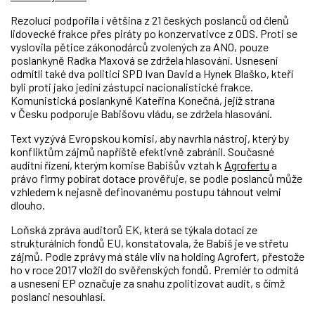
Rezoluci podpořila i většina z 21 českých poslanců od členů
lidovecké frakce přes piráty po konzervativce z ODS. Proti se
vyslovila pětice zákonodárců zvolených za ANO, pouze
poslankyně Radka Maxová se zdržela hlasování. Usnesení
odmítli také dva politici SPD Ivan David a Hynek Blaško, kteří
byli proti jako jediní zástupci nacionalistické frakce.
Komunistická poslankyně Kateřina Konečná, jejíž strana
v Česku podporuje Babišovu vládu, se zdržela hlasování.
Text vyzývá Evropskou komisi, aby navrhla nástroj, který by
konfliktům zájmů napříště efektivně zabránil. Současné
auditní řízení, kterým komise Babišův vztah k
Agrofertu
a
právo firmy pobírat dotace prověřuje, se podle poslanců může
vzhledem k nejasně definovanému postupu táhnout velmi
dlouho.
Loňská zpráva auditorů EK, která se týkala dotací ze
strukturálních fondů EU, konstatovala, že Babiš je ve střetu
zájmů. Podle zprávy má stále vliv na holding Agrofert, přestože
ho v roce 2017 vložil do svěřenských fondů. Premiér to odmítá
a usnesení EP označuje za snahu zpolitizovat audit, s čímž
poslanci nesouhlasí.