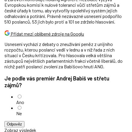
Evropskou komisi k nulové toleranci vůči střetům zájmů a
české úřady k tomu, aby vytvořily spolehlivý systém jejich
odhalování a potírání. Právně nezávazné usnesení podpořilo
510 poslanců, 53 jich bylo proti a 101 se zdrželo hlasování.
Přidat mezi oblíbené zdroje na Googlu
Usnesení vychází z debaty o zneužívání peněz z unijního
rozpočtu, kterou poslanci vedli v lednu a v níž řada z nich
situaci v Česku kritizovala. Pro hlasovala velká většina
zástupců největších parlamentních frakcí včetně liberálů, do
nichž patří poslanci zvolení za Babišovo hnutí ANO.
Je podle vás premiér Andrej Babiš ve střetu
zájmů?
Ano
Ne
Odpověz
Zobraz výsledek