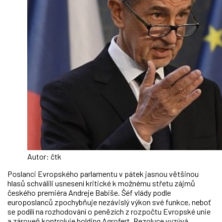
Autor: čtk
Poslanci Evropského parlamentu v pátek jasnou většinou
hlasů schválili usnesení kritické k možnému střetu zájmů
českého premiéra Andreje Babiše. Šéf vlády podle
europoslanců zpochybňuje nezávislý výkon své funkce, neboť
se podílí na rozhodování o penězích z rozpočtu Evropské unie
a zároveň kontroluje holding Agrofert. Rezoluce vyzývá