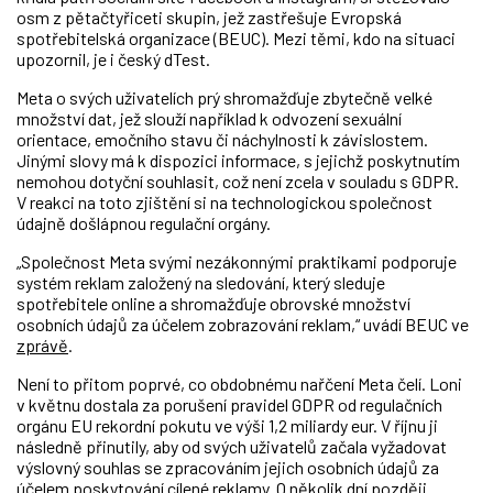
osm z pětačtyřiceti skupin, jež zastřešuje Evropská
spotřebitelská organizace (BEUC). Mezi těmi, kdo na situaci
upozornil, je i český dTest.
Meta o svých uživatelích prý shromažďuje zbytečně velké
množství dat, jež slouží například k odvození sexuální
orientace, emočního stavu či náchylnosti k závislostem.
Jinými slovy má k dispozici informace, s jejichž poskytnutím
nemohou dotyční souhlasit, což není zcela v souladu s GDPR.
V reakci na toto zjištění si na technologickou společnost
údajně došlápnou regulační orgány.
„Společnost Meta svými nezákonnými praktikami podporuje
systém reklam založený na sledování, který sleduje
spotřebitele online a shromažďuje obrovské množství
osobních údajů za účelem zobrazování reklam,“ uvádí BEUC ve
zprávě
.
Není to přitom poprvé, co obdobnému nařčení Meta čelí. Loni
v květnu dostala za porušení pravidel GDPR od regulačních
orgánu EU rekordní pokutu ve výši 1,2 miliardy eur. V říjnu ji
následně přinutily, aby od svých uživatelů začala vyžadovat
výslovný souhlas se zpracováním jejich osobních údajů za
účelem poskytování cílené reklamy. O několik dní později