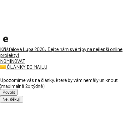
Křišťálová Lupa 2026: Dejte nám své tipy na nejlepší online
projekty!
NOMINOVAT
ČLÁNKY DO MAILU
Upozorníme vás na články, které by vám neměly uniknout
(maximálně 2x týdně).
Povolit
Ne, děkuji