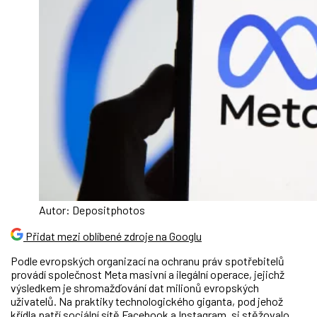
Autor: Depositphotos
Přidat mezi oblíbené zdroje na Googlu
Podle evropských organizací na ochranu práv spotřebitelů
provádí společnost Meta masivní a ilegální operace, jejichž
výsledkem je shromažďování dat milionů evropských
uživatelů. Na praktiky technologického giganta, pod jehož
křídla patří sociální sítě Facebook a Instagram, si stěžovalo