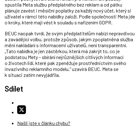
spustila Meta službu předplatného bez reklam a od pátku
plánuje zavést i měsíční poplatky za každý nový účet, který si
uživatel v rámci této nabídky založí. Podle společnosti Meta jde
o kroky, které mají vést k souladu s nařízením GDPR.
BEUC naopak tvrdí, že svým předplatitelům nabízí nepravdivou
a zavádějící volbu, protože způsob, jakým zpoplatněná služba
mění nakládání s informacemi uživatelů, není transparentní.
„Tato nabídka je jen zástěrkou, která má zakrýt to, co je
podstatou Mety – sbírání nejrůznějších citlivých informací
o životech lidí, které pak zpeněžuje prostřednictvím svého
invazivního reklamního modelu,“ uzavírá BEUC. Meta se
k situaci zatím nevyjádřila.
Sdílet
Našli jste v článku chybu?