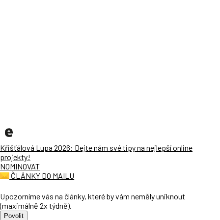
Křišťálová Lupa 2026: Dejte nám své tipy na nejlepší online
projekty!
NOMINOVAT
ČLÁNKY DO MAILU
Upozorníme vás na články, které by vám neměly uniknout
(maximálně 2x týdně).
Povolit