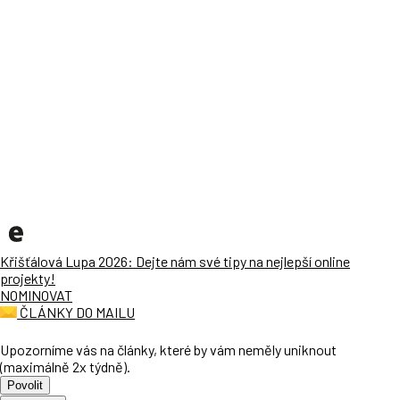
Křišťálová Lupa 2026: Dejte nám své tipy na nejlepší online
projekty!
NOMINOVAT
ČLÁNKY DO MAILU
Upozorníme vás na články, které by vám neměly uniknout
(maximálně 2x týdně).
Povolit