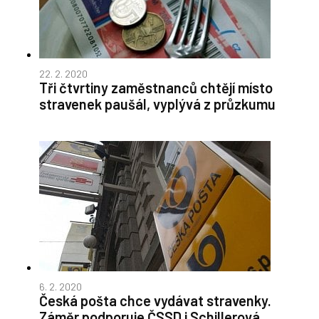
22. 2. 2020
Tři čtvrtiny zaměstnanců chtějí místo
stravenek paušál, vyplývá z průzkumu
6. 2. 2020
Česká pošta chce vydávat stravenky.
Záměr podporuje ČSSD i Schillerová