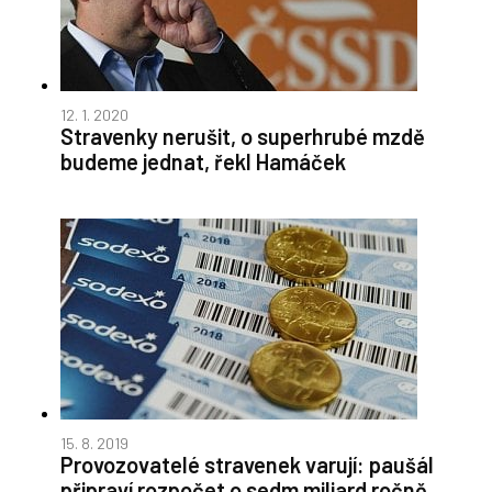
12. 1. 2020
Stravenky nerušit, o superhrubé mzdě
budeme jednat, řekl Hamáček
15. 8. 2019
Provozovatelé stravenek varují: paušál
připraví rozpočet o sedm miliard ročně