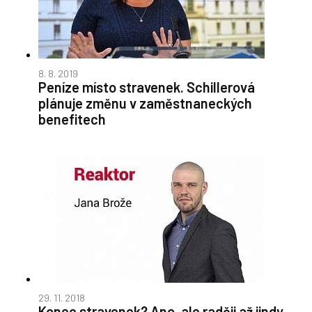
8. 8. 2019
Peníze místo stravenek. Schillerová
plánuje změnu v zaměstnaneckých
benefitech
29. 11. 2018
Konec stravenek? Ano, ale raději až jindy