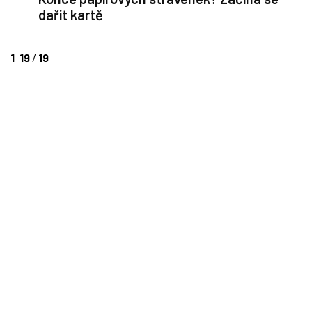
dařit kartě
1
–
19
/
19