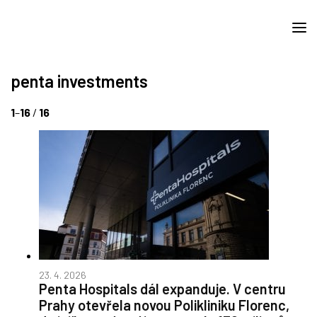
penta investments
1
–
16
/
16
23. 4. 2026
Penta Hospitals dál expanduje. V centru
Prahy otevřela novou Polikliniku Florenc,