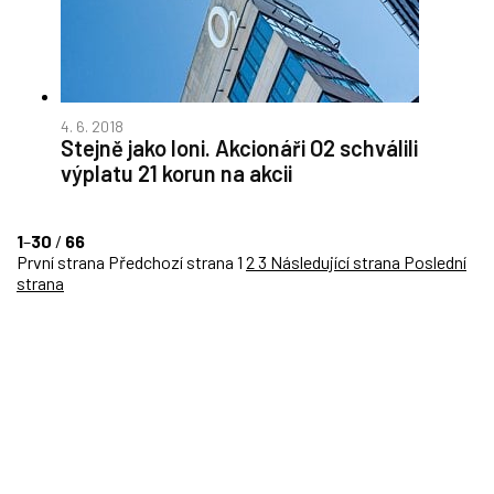
4. 6. 2018
Stejně jako loni. Akcionáři O2 schválili
výplatu 21 korun na akcii
1
–
30
/
66
První strana
Předchozí strana
1
2
3
Následující strana
Poslední
strana