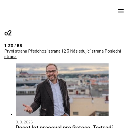
o2
1
–
30
/
66
První strana
Předchozí strana
1
2
3
Následující strana
Poslední
strana
9. 9. 2025
Deset let pracoval pro Gatese. Teď radí