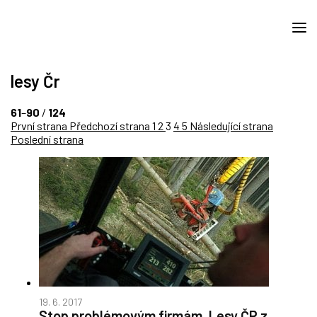
lesy Čr
61
–
90
/
124
První strana
Předchozí strana
1
2
3
4
5
Následující strana
Poslední strana
19. 6. 2017
Stop problémovým firmám. Lesy ČR z