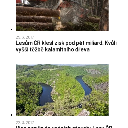
29. 3. 2017
Lesům ČR klesl zisk pod pět miliard. Kvůli
vyšší těžbě kalamitního dřeva
22. 3. 2017
Více peněz do vodních staveb: Lesy ČR