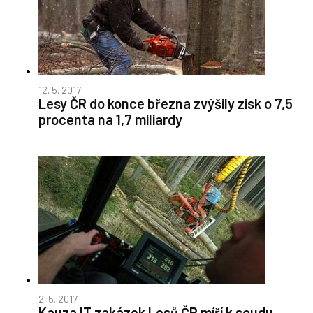
12. 5. 2017
Lesy ČR do konce března zvýšily zisk o 7,5
procenta na 1,7 miliardy
2. 5. 2017
Kauza IT zakázek Lesů ČR míří k soudu,