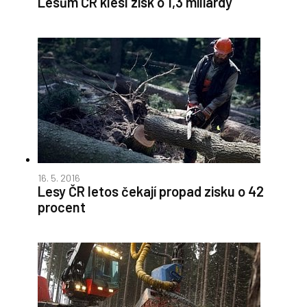
Lesům ČR klesl zisk o 1,3 miliardy
16. 5. 2016
Lesy ČR letos čekají propad zisku o 42
procent