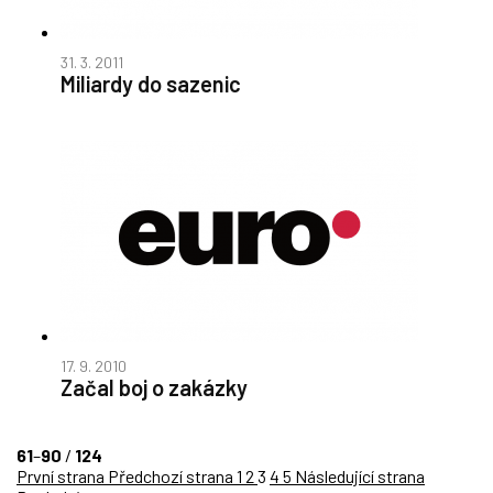
31. 3. 2011
Miliardy do sazenic
17. 9. 2010
Začal boj o zakázky
61
–
90
/
124
První strana
Předchozí strana
1
2
3
4
5
Následující strana