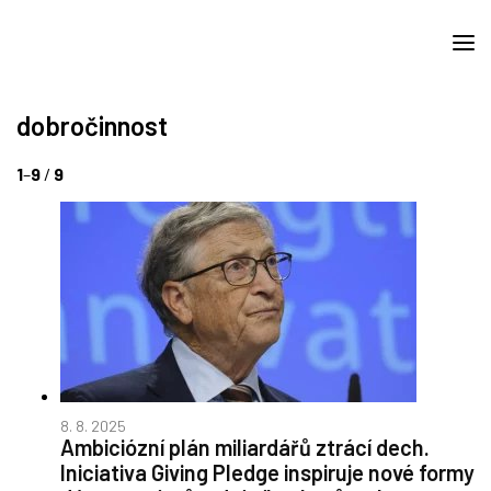
dobročinnost
1
–
9
/
9
8. 8. 2025
Ambiciózní plán miliardářů ztrácí dech.
Iniciativa Giving Pledge inspiruje nové formy