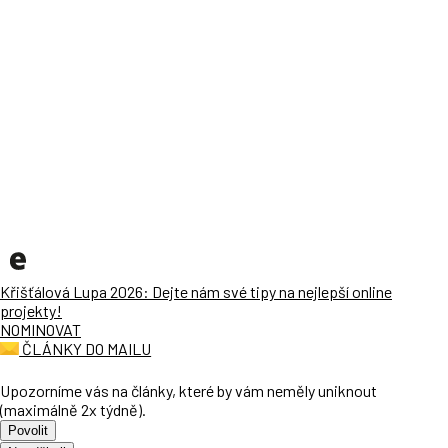
Křišťálová Lupa 2026: Dejte nám své tipy na nejlepší online
projekty!
NOMINOVAT
ČLÁNKY DO MAILU
Upozorníme vás na články, které by vám neměly uniknout
(maximálně 2x týdně).
Povolit