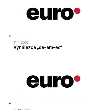
14. 1. 2005
Vynálezce „dé-em-es“