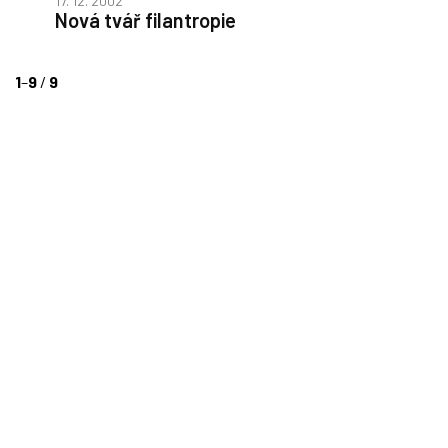
17. 12. 2002
Nová tvář filantropie
1
–
9
/
9