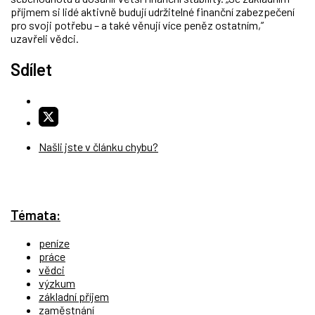
příjmem si lidé aktivně budují udržitelné finanční zabezpečení
pro svoji potřebu – a také věnují více peněz ostatním,”
uzavřeli vědci.
Sdílet
Našli jste v článku chybu?
Témata:
peníze
práce
vědci
výzkum
základní příjem
zaměstnání