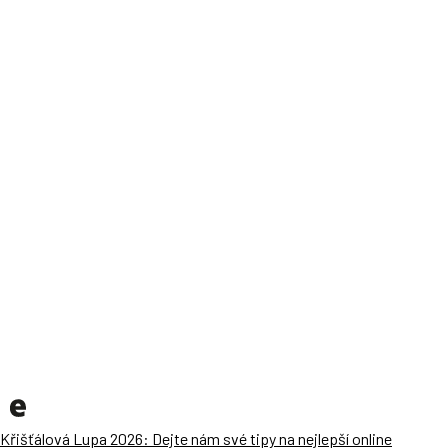
Křišťálová Lupa 2026: Dejte nám své tipy na nejlepší online