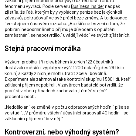
základní příjem nicméně pochyby o užitečnosti tohoto
fenoménu vyvrací. Podle serveru
Business Insider
naopak
zjistila, že lidé, kterým byly vypláceny peníze bez jakýchkoli
závazků, pokračovali ve své práci beze změny. A to dokonce
i ve stejném časovém rozsahu. „Rozšířené tvrzení o tom, že
pobírání nepodmíněného příjmu je důvodem k opuštění
zaměstnání, se nepotvrdilo,” uvádějí vědci ve svých zjištěních.
Stejná pracovní morálka
Výzkum probíhal tři roky, během kterých 122 účastníků
dostávalo měsíční výplaty ve výši 1 200 dolarů (přes 26 tisíc
korun) a každý z nich je mohl utratit zcela libovolně.
Experiment ale zahrnoval také kontrolní skupinu 1 580 lidí, kteří
základní příjem nepobírali. V závěrech badatelé potvrdili, že
práci si v obou případech zachovalo „téměř stejné“
procento osob.
„Nedošlo ani ke změně v počtu odpracovaných hodin,“ píše se
ve studii. „V průměru všichni účastníci pracovali 40 hodin – se
základním příjmem i bez něj.“
Kontroverzní, nebo výhodný systém?