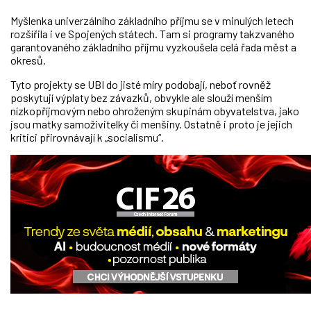
Myšlenka univerzálního základního příjmu se v minulých letech
rozšířila i ve Spojených státech. Tam si programy takzvaného
garantovaného základního příjmu vyzkoušela celá řada měst a
okresů.
Tyto projekty se UBI do jisté míry podobají, neboť rovněž
poskytují výplaty bez závazků, obvykle ale slouží menším
nízkopříjmovým nebo ohroženým skupinám obyvatelstva, jako
jsou matky samoživitelky či menšiny. Ostatně i proto je jejich
kritici přirovnávají k „socialismu“.