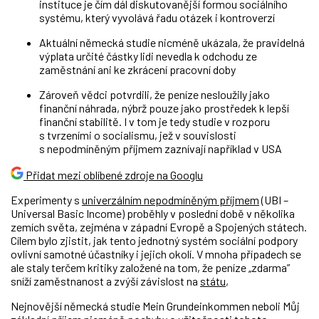
instituce je čím dál diskutovanější formou sociálního
systému, který vyvolává řadu otázek i kontroverzí
Aktuální německá studie nicméně ukázala, že pravidelná
výplata určité částky lidi nevedla k odchodu ze
zaměstnání ani ke zkrácení pracovní doby
Zároveň vědci potvrdili, že peníze nesloužily jako
finanční náhrada, nýbrž pouze jako prostředek k lepší
finanční stabilitě. I v tom je tedy studie v rozporu
s tvrzeními o socialismu, jež v souvislosti
s nepodmíněným příjmem zaznívají například v USA
Přidat mezi oblíbené zdroje na Googlu
Experimenty s
univerzálním nepodmíněným příjmem
(UBI –
Universal Basic Income) proběhly v poslední době v několika
zemích světa, zejména v západní Evropě a Spojených státech.
Cílem bylo zjistit, jak tento jednotný systém sociální podpory
ovlivní samotné účastníky i jejich okolí. V mnoha případech se
ale staly terčem kritiky založené na tom, že peníze „zdarma”
sníží zaměstnanost a zvýší závislost na
státu
,
Nejnovější německá studie Mein Grundeinkommen neboli Můj