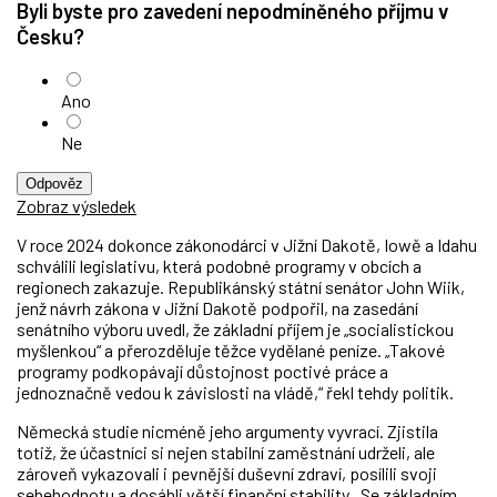
Byli byste pro zavedení nepodmíněného příjmu v
Česku?
Ano
Ne
Odpověz
Zobraz výsledek
V roce 2024 dokonce zákonodárci v Jižní Dakotě, Iowě a Idahu
schválili legislativu, která podobné programy v obcích a
regionech zakazuje. Republikánský státní senátor John Wiik,
jenž návrh zákona v Jižní Dakotě podpořil, na zasedání
senátního výboru uvedl, že základní příjem je „socialistickou
myšlenkou“ a přerozděluje těžce vydělané peníze. „Takové
programy podkopávají důstojnost poctivé práce a
jednoznačně vedou k závislosti na vládě,
“
řekl tehdy politik.
Německá studie nicméně jeho argumenty vyvrací. Zjistila
totiž, že účastníci si nejen stabilní zaměstnání udrželi, ale
zároveň vykazovali i pevnější duševní zdraví, posílili svoji
sebehodnotu a dosáhli větší finanční stability. „Se základním