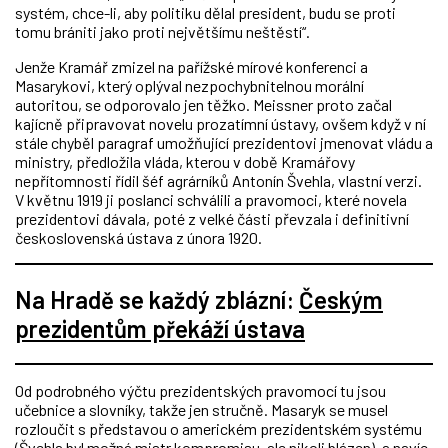
systém, chce-li, aby politiku dělal president, budu se proti
tomu brániti jako proti největšímu neštěstí“.
Jenže Kramář zmizel na pařížské mírové konferenci a
Masarykovi, který oplýval nezpochybnitelnou morální
autoritou, se odporovalo jen těžko. Meissner proto začal
kajícně připravovat novelu prozatímní ústavy, ovšem když v ní
stále chyběl paragraf umožňující prezidentovi jmenovat vládu a
ministry, předložila vláda, kterou v době Kramářovy
nepřítomnosti řídil šéf agrárníků Antonín Švehla, vlastní verzi.
V květnu 1919 ji poslanci schválili a pravomoci, které novela
prezidentovi dávala, poté z velké části převzala i definitivní
československá ústava z února 1920.
Na Hradě se každý zblázní:
Českým
prezidentům překáží ústava
Od podrobného výčtu prezidentských pravomocí tu jsou
učebnice a slovníky, takže jen stručně. Masaryk se musel
rozloučit s představou o americkém prezidentském systému
(Švehla byl možná mistr kompromisu, ale nikoli blázen), a navíc