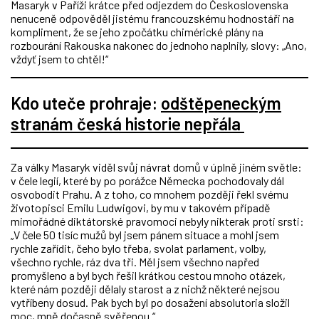
Masaryk v Paříži krátce před odjezdem do Československa
nenuceně odpověděl jistému francouzskému hodnostáři na
kompliment, že se jeho zpočátku chimérické plány na
rozbourání Rakouska nakonec do jednoho naplnily, slovy: „Ano,
vždyť jsem to chtěl!“
Kdo uteče prohraje:
odštěpeneckým
stranám česká historie nepřála
Za války Masaryk viděl svůj návrat domů v úplně jiném světle:
v čele legií, které by po porážce Německa pochodovaly dál
osvobodit Prahu. A z toho, co mnohem později řekl svému
životopisci Emilu Ludwigovi, by mu v takovém případě
mimořádné diktátorské pravomoci nebyly nikterak proti srsti:
„V čele 50 tisíc mužů byl jsem pánem situace a mohl jsem
rychle zařídit, čeho bylo třeba, svolat parlament, volby,
všechno rychle, ráz dva tři. Měl jsem všechno napřed
promyšleno a byl bych řešil krátkou cestou mnoho otázek,
které nám později dělaly starost a z nichž některé nejsou
vytříbeny dosud. Pak bych byl po dosažení absolutoria složil
moc, mně dočasně svěřenou.“