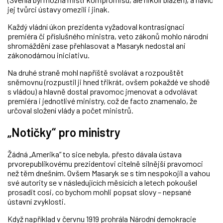
jej tvůrci ústavy omezili i jinak.
Každý vládní úkon prezidenta vyžadoval kontrasignaci
premiéra či příslušného ministra, veto zákonů mohlo národní
shromáždění zase přehlasovat a Masaryk nedostal ani
zákonodárnou iniciativu.
Na druhé straně mohl napříště svolávat a rozpouštět
sněmovnu (rozpustil ji hned třikrát, ovšem pokaždé ve shodě
s vládou) a hlavně dostal pravomoc jmenovat a odvolávat
premiéra i jednotlivé ministry, což de facto znamenalo, že
určoval složení vlády a počet ministrů.
„Notičky“ pro ministry
Žádná „Amerika“ to sice nebyla, přesto dávala ústava
prvorepublikovému prezidentovi citelně silnější pravomoci
než těm dnešním. Ovšem Masaryk se s tím nespokojil a vahou
své autority se v následujících měsících a letech pokoušel
prosadit cosi, co bychom mohli popsat slovy – nepsané
ústavní zvyklosti.
Když například v červnu 1919 prohrála Národní demokracie