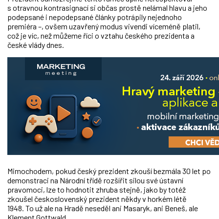
s otravnou kontrasignací si občas prostě nelámal hlavu a jeho
podepsané i nepodepsané články potrápily nejednoho
premiéra –, ovšem uzavřený modus vivendi víceméně platil,
což je víc, než můžeme říci o vztahu českého prezidenta a
české vlády dnes.
Mimochodem, pokud český prezident zkouší bezmála 30 let po
demonstraci na Národní třídě rozšířit silou své ústavní
pravomoci, lze to hodnotit zhruba stejně, jako by totéž
zkoušel československý prezident někdy v horkém létě
1948. To už ale na Hradě neseděl ani Masaryk, ani Beneš, ale
Klement Gottwald.