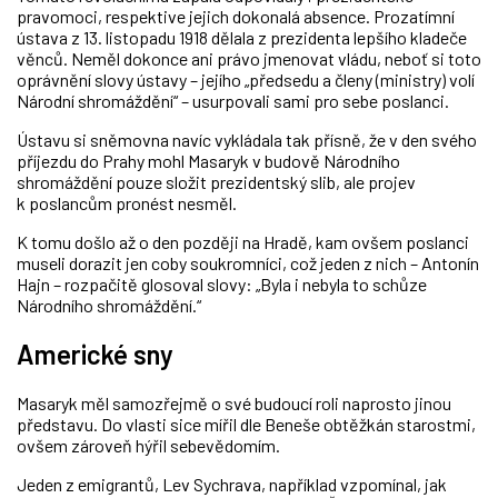
pravomoci, respektive jejich dokonalá absence. Prozatímní
ústava z 13. listopadu 1918 dělala z prezidenta lepšího kladeče
věnců. Neměl dokonce ani právo jmenovat vládu, neboť si toto
oprávnění slovy ústavy – jejího „předsedu a členy (ministry) volí
Národní shromáždění“ – usurpovali sami pro sebe poslanci.
Ústavu si sněmovna navíc vykládala tak přísně, že v den svého
příjezdu do Prahy mohl Masaryk v budově Národního
shromáždění pouze složit prezidentský slib, ale projev
k poslancům pronést nesměl.
K tomu došlo až o den později na Hradě, kam ovšem poslanci
museli dorazit jen coby soukromníci, což jeden z nich – Antonín
Hajn – rozpačitě glosoval slovy: „Byla i nebyla to schůze
Národního shromáždění.“
Americké sny
Masaryk měl samozřejmě o své budoucí roli naprosto jinou
představu. Do vlasti sice mířil dle Beneše obtěžkán starostmi,
ovšem zároveň hýřil sebevědomím.
Jeden z emigrantů, Lev Sychrava, například vzpomínal, jak