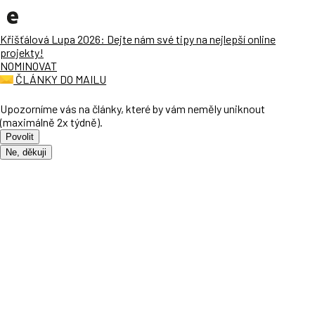
Křišťálová Lupa 2026: Dejte nám své tipy na nejlepší online
projekty!
NOMINOVAT
ČLÁNKY DO MAILU
Upozorníme vás na články, které by vám neměly uniknout
(maximálně 2x týdně).
Povolit
Ne, děkuji