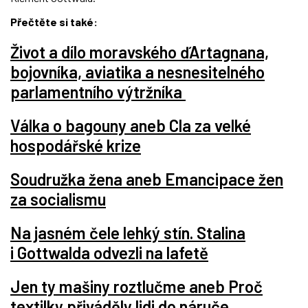
Přečtěte si také:
Život a dílo moravského ďArtagnana,
bojovníka, aviatika a nesnesitelného
parlamentního výtržníka
Válka o bagouny aneb Cla za velké
hospodářské krize
Soudružka žena aneb Emancipace žen
za socialismu
Na jasném čele lehký stín. Stalina
i Gottwalda odvezli na lafetě
Jen ty mašiny roztlučme aneb Proč
textilky přiváděly lidi do náruče