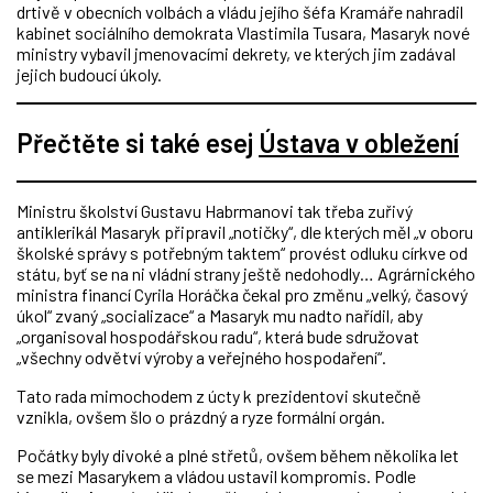
drtivě v obecních volbách a vládu jejího šéfa Kramáře nahradil
kabinet sociálního demokrata Vlastimila Tusara, Masaryk nové
ministry vybavil jmenovacími dekrety, ve kterých jim zadával
jejich budoucí úkoly.
Přečtěte si také esej
Ústava v obležení
Ministru školství Gustavu Habrmanovi tak třeba zuřivý
antiklerikál Masaryk připravil „notičky“, dle kterých měl „v oboru
školské správy s potřebným taktem“ provést odluku církve od
státu, byť se na ni vládní strany ještě nedohodly… Agrárnického
ministra financí Cyrila Horáčka čekal pro změnu „velký, časový
úkol“ zvaný „socializace“ a Masaryk mu nadto nařídil, aby
„organisoval hospodářskou radu“, která bude sdružovat
„všechny odvětví výroby a veřejného hospodaření“.
Tato rada mimochodem z úcty k prezidentovi skutečně
vznikla, ovšem šlo o prázdný a ryze formální orgán.
Počátky byly divoké a plné střetů, ovšem během několika let
se mezi Masarykem a vládou ustavil kompromis. Podle