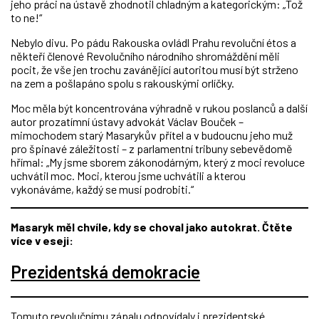
jeho práci na ústavě zhodnotil chladným a kategorickým: „Tož
to ne!“
Nebylo divu. Po pádu Rakouska ovládl Prahu revoluční étos a
někteří členové Revolučního národního shromáždění měli
pocit, že vše jen trochu zavánějící autoritou musí být strženo
na zem a pošlapáno spolu s rakouskými orlíčky.
Moc měla být koncentrována výhradně v rukou poslanců a další
autor prozatímní ústavy advokát Václav Bouček –
mimochodem starý Masarykův přítel a v budoucnu jeho muž
pro špinavé záležitosti – z parlamentní tribuny sebevědomě
hřímal: „My jsme sborem zákonodárným, který z moci revoluce
uchvátil moc. Moci, kterou jsme uchvátili a kterou
vykonáváme, každý se musí podrobiti.“
Masaryk měl chvíle, kdy se choval jako autokrat. Čtěte
více v eseji:
Prezidentská demokracie
Tomuto revolučnímu zápalu odpovídaly i prezidentské