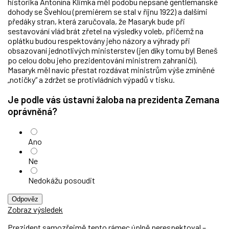
historika Antonína Klimka měl podobu nepsané gentlemanské
dohody se Švehlou (premiérem se stal v říjnu 1922) a dalšími
předáky stran, která zaručovala, že Masaryk bude při
sestavování vlád brát zřetel na výsledky voleb, přičemž na
oplátku budou respektovány jeho názory a výhrady při
obsazovaní jednotlivých ministerstev (jen díky tomu byl Beneš
po celou dobu jeho prezidentování ministrem zahraničí).
Masaryk měl navíc přestat rozdávat ministrům výše zmíněné
„notičky“ a zdržet se protivládních výpadů v tisku.
Je podle vás ústavní žaloba na prezidenta Zemana
oprávněná?
Ano
Ne
Nedokážu posoudit
Odpověz
Zobraz výsledek
Prezident samozřejmě tento rámec úplně nerespektoval –