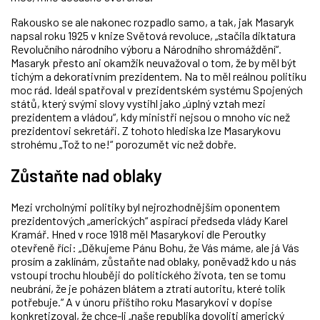
Rakousko se ale nakonec rozpadlo samo, a tak, jak Masaryk
napsal roku 1925 v knize Světová revoluce, „stačila diktatura
Revolučního národního výboru a Národního shromáždění“.
Masaryk přesto ani okamžik neuvažoval o tom, že by měl být
tichým a dekorativním prezidentem. Na to měl reálnou politiku
moc rád. Ideál spatřoval v prezidentském systému Spojených
států, který svými slovy vystihl jako „úplný vztah mezi
prezidentem a vládou“, kdy ministři nejsou o mnoho víc než
prezidentovi sekretáři. Z tohoto hlediska lze Masarykovu
strohému „Tož to ne!“ porozumět víc než dobře.
Zůstaňte nad oblaky
Mezi vrcholnými politiky byl nejrozhodnějším oponentem
prezidentových „amerických“ aspirací předseda vlády Karel
Kramář. Hned v roce 1918 měl Masarykovi dle Peroutky
otevřeně říci: „Děkujeme Pánu Bohu, že Vás máme, ale já Vás
prosím a zaklínám, zůstaňte nad oblaky, poněvadž kdo u nás
vstoupí trochu hlouběji do politického života, ten se tomu
neubrání, že je poházen blátem a ztratí autoritu, které tolik
potřebuje.“ A v únoru příštího roku Masarykovi v dopise
konkretizoval, že chce-li „naše republika dovoliti americký