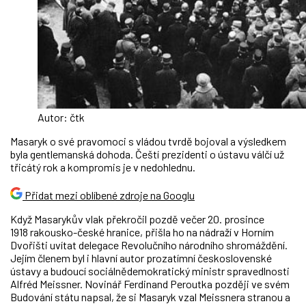
Autor: čtk
Masaryk o své pravomoci s vládou tvrdě bojoval a výsledkem
byla gentlemanská dohoda. Čeští prezidenti o ústavu válčí už
třicátý rok a kompromis je v nedohlednu.
Přidat mezi oblíbené zdroje na Googlu
Když Masarykův vlak překročil pozdě večer 20. prosince
1918 rakousko-české hranice, přišla ho na nádraží v Horním
Dvořišti uvítat delegace Revolučního národního shromáždění.
Jejím členem byl i hlavní autor prozatímní československé
ústavy a budoucí sociálnědemokratický ministr spravedlnosti
Alfréd Meissner. Novinář Ferdinand Peroutka později ve svém
Budování státu napsal, že si Masaryk vzal Meissnera stranou a