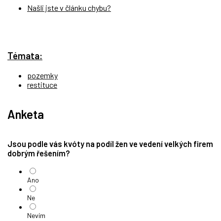
Našli jste v článku chybu?
Témata:
pozemky
restituce
Anketa
Jsou podle vás kvóty na podíl žen ve vedení velkých firem
dobrým řešením?
Ano
Ne
Nevím