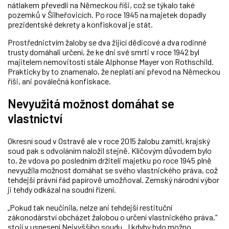
nátlakem převedli na Německou říši, což se týkalo také
pozemků v Šilheřovicích. Po roce 1945 na majetek dopadly
prezidentské dekrety a konfiskoval je stát.
Prostřednictvím žaloby se dva žijící dědicové a dva rodinné
trusty domáhali určení, že ke dni své smrti v roce 1942 byl
majitelem nemovitostí stále Alphonse Mayer von Rothschild.
Prakticky by to znamenalo, že neplatí ani převod na Německou
říši, ani poválečná konfiskace.
Nevyužitá možnost domáhat se
vlastnictví
Okresní soud v Ostravě ale v roce 2015 žalobu zamítl, krajský
soud pak s odvoláním naložil stejně. Klíčovým důvodem bylo
to, že vdova po posledním držiteli majetku po roce 1945 plně
nevyužila možnost domáhat se svého vlastnického práva, což
tehdejší právní řád papírově umožňoval. Zemský národní výbor
ji tehdy odkázal na soudní řízení.
„Pokud tak neučinila, nelze ani tehdejší restituční
zákonodárství obcházet žalobou o určení vlastnického práva,“
stojí v usnesení Nejvyššího soudu. „I kdyby bylo možno