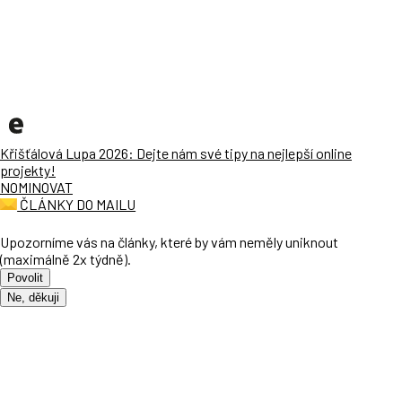
Křišťálová Lupa 2026: Dejte nám své tipy na nejlepší online
projekty!
NOMINOVAT
ČLÁNKY DO MAILU
Upozorníme vás na články, které by vám neměly uniknout
(maximálně 2x týdně).
Povolit
Ne, děkuji