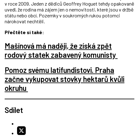
v roce 2009. Jeden z dědiců Geoffrey Hoguet tehdy opakovaně
uvedl, že rodina má zájem jen o nemovitosti, které jsou v držbě
státu nebo obcí. Pozemky v soukromých rukou potomci
nárokovat nechtěli.
Přečtěte si také:
Mašínová má naději, že získá zpět
rodový statek zabavený komunisty
Pomoz svému latifundistovi. Praha
začne vykupovat stovky hektarů kvůli
okruhu
Sdílet