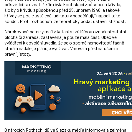
přisvědčit a uznat, že jim byla konfiskací způsobena křivda,
šlo by o křivdu způsobenou před 25. únorem 1948, a takové
křivdy se podle ustálené judikatury neodčiňují,“ napsali také
soudci. Proti rozhodnutí lze teoreticky podat ústavní stížnost.
Nárokované parcely mají v katastru většinou označení ostatní
plocha či zahrada, zastavěná je pouze malá část. Obec ve
vyjádření k dovolání uvedla, že se o sporné nemovitosti řádně
stará a nadále je plánuje využívat. Varovala před narušením
právní jistoty.
O nárocích Rothschildů ve Slezsku média informovala zejména