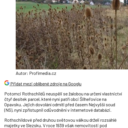
Autor: Profimedia.cz
Přidat mezi oblíbené zdroje na Googlu
Potomci Rothschildů neuspěli se žalobou na určení vlastnictví
čtyř desítek parcel, které nyní patří obci Šilheřovice na
Opavsku. Jejich dovolání odmítl před časem Nejvyšší soud
(NS), nyní zpřístupnil odůvodnění v internetové databázi.
Rothschildové před druhou světovou válkou drželi rozsáhlé
majetky ve Slezsku. V roce 1939 však nemovitosti pod