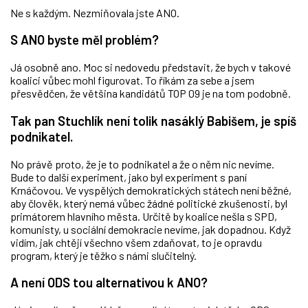
Ne s každým. Nezmiňovala jste ANO.
S ANO byste měl problém?
Já osobně ano. Moc si nedovedu představit, že bych v takové
koalici vůbec mohl figurovat. To říkám za sebe a jsem
přesvědčen, že většina kandidátů TOP 09 je na tom podobně.
Tak pan Stuchlík není tolik nasáklý Babišem, je spíš
podnikatel.
No právě proto, že je to podnikatel a že o něm nic nevíme.
Bude to další experiment, jako byl experiment s paní
Krnáčovou. Ve vyspělých demokratických státech není běžné,
aby člověk, který nemá vůbec žádné politické zkušenosti, byl
primátorem hlavního města. Určitě by koalice nešla s SPD,
komunisty, u sociální demokracie nevíme, jak dopadnou. Když
vidím, jak chtějí všechno všem zdaňovat, to je opravdu
program, který je těžko s námi slučitelný.
A není ODS tou alternativou k ANO?