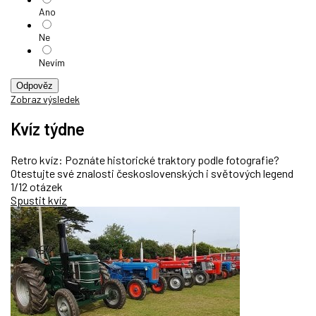
Ano
Ne
Nevím
Odpověz
Zobraz výsledek
Kvíz týdne
Retro kvíz: Poznáte historické traktory podle fotografie?
Otestujte své znalosti československých i světových legend
1/12 otázek
Spustit kvíz