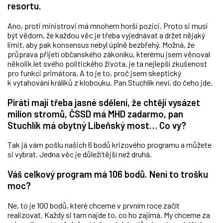
resortu.
Ano, proti ministrovi má mnohem horší pozici. Proto si musí
být vědom, že každou věc je třeba vyjednávat a držet nějaký
limit, aby pak konsensus nebyl úplně bezbřehý. Možná, že
průprava přijetí občanského zákoníku, kterému jsem věnoval
několik let svého politického života, je ta nejlepší zkušenost
pro funkci primátora. A to je to, proč jsem skeptický
k vytahování králíků z klobouku. Pan Stuchlík neví, do čeho jde.
Piráti mají třeba jasné sdělení, že chtějí vysázet
milion stromů, ČSSD má MHD zadarmo, pan
Stuchlík má obytný Libeňský most… Co vy?
Tak já vám pošlu našich 6 bodů krizového programu a můžete
si vybrat. Jedna věc je důležitější než druhá.
Váš celkový program má 106 bodů. Není to trošku
moc?
Ne, to je 100 bodů, které chceme v prvním roce začít
realizovat. Každý si tam najde to, co ho zajímá. My chceme za