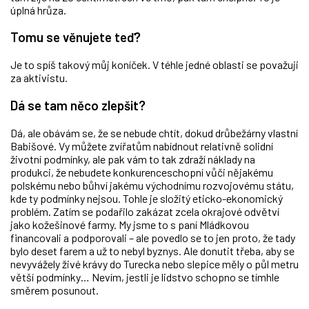
úplná hrůza.
Tomu se věnujete teď?
Je to spíš takový můj koníček. V téhle jedné oblasti se považuji
za aktivistu.
Dá se tam něco zlepšit?
Dá, ale obávám se, že se nebude chtít, dokud drůbežárny vlastní
Babišové. Vy můžete zvířatům nabídnout relativně solidní
životní podmínky, ale pak vám to tak zdraží náklady na
produkci, že nebudete konkurenceschopní vůči nějakému
polskému nebo bůhví jakému východnímu rozvojovému státu,
kde ty podmínky nejsou. Tohle je složitý eticko-ekonomický
problém. Zatím se podařilo zakázat zcela okrajové odvětví
jako kožešinové farmy. My jsme to s paní Mládkovou
financovali a podporovali – ale povedlo se to jen proto, že tady
bylo deset farem a už to nebyl byznys. Ale donutit třeba, aby se
nevyvážely živé krávy do Turecka nebo slepice měly o půl metru
větší podmínky… Nevím, jestli je lidstvo schopno se tímhle
směrem posunout.