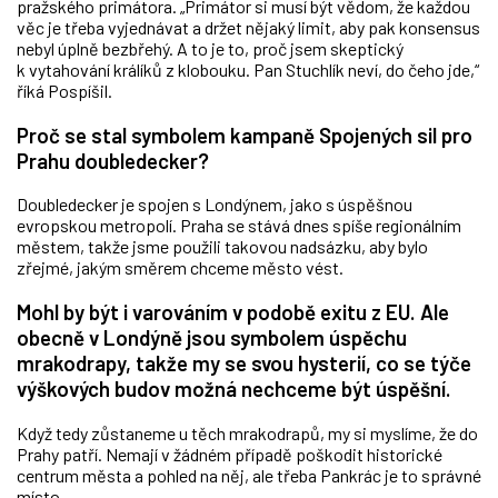
pražského primátora. „Primátor si musí být vědom, že každou
věc je třeba vyjednávat a držet nějaký limit, aby pak konsensus
nebyl úplně bezbřehý. A to je to, proč jsem skeptický
k vytahování králíků z klobouku. Pan Stuchlík neví, do čeho jde,“
říká Pospíšil.
Proč se stal symbolem kampaně Spojených sil pro
Prahu doubledecker?
Doubledecker je spojen s Londýnem, jako s úspěšnou
evropskou metropolí. Praha se stává dnes spíše regionálním
městem, takže jsme použili takovou nadsázku, aby bylo
zřejmé, jakým směrem chceme město vést.
Mohl by být i varováním v podobě exitu z EU. Ale
obecně v Londýně jsou symbolem úspěchu
mrakodrapy, takže my se svou hysterií, co se týče
výškových budov možná nechceme být úspěšní.
Když tedy zůstaneme u těch mrakodrapů, my si myslíme, že do
Prahy patří. Nemají v žádném případě poškodit historické
centrum města a pohled na něj, ale třeba Pankrác je to správné
místo.