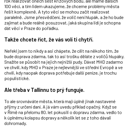
rok realizovat oněch šest krizových bodů, ale máme dalších
100 věcí, a tím lidem ukazujeme, že chceme problémy města
řešit komplexně. A tyto věci se mohou začít realizovat
paralelně. Jsme přesvědčení, že volič není hlupák, a že ho bude
zajímat a bude reálně posuzovat, jaká skupina lidí je schopna
dát věci v Praze do pořádku.
Takže chcete říct, že vás volí ti chytří.
Neřekl jsem to nikdy a asi chápete, že cílit na někoho tím, že
bude doprava zdarma, tak to asi trošku děláte z voličů hlupáky.
Snažíte se působit na jejich nejnižší pudy. Dávat MHD zadarmo
ve chvíli, kdy MHD v Praze je nejlevnější ve střední Evropě a ve
chvíli, kdy naopak doprava potřebuje další peníze, je trochu
populistické.
Ale třeba v Tallinnu to prý funguje.
To ale srovnáváte města, která mají úplně jinak nastavené
příjmy z určení daní. A já vám uvedu příklad opačný. Když se
v Římě na přelomu 80. let pokusili o dopravu zdarma, vedlo to
k úplnému kolapsu dopravy a několik let se z toho dávali
dohromady.