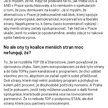
Já si myslím, že ne. Když se podíváte na to, jak třeba ODS a
ANO v Praze spolu hlasovaly, a to nemluvím o spekulacích
o tom, že jsou domluveni na koalici. Já si myslím, že
alternativou v Praze je jednoznačně náš blok, který spojuje
menší proevropské, demokratické, konzervativní a liberální
strany. Naplňujeme to, k čemu často komentátoři vybízejí –
aby menší strany začaly spolupracovat. Tak teď se v Praze
ukáže, jestli to volání je opodstatněné, anebo zda je to taková
spíše falešná výzva.
No ale ony ty koalice menších stran moc
nefungují, že?
To, že se rozdělila TOP 09 a Starostové, jsem považoval za
obrovskou chybu. Sám jsem europoslancem za dvě tyto strany
a do čela TOPky jsem kandidoval s programem, že chci udělat
všechno pro to, abychom se začali opět k sobě přibližovat.
Dvě strany, které mají velmi podobný program a pohybují se
kolem pěti procent, je dlouhodobě politický nonsens. A Praha
teď je pokusem, jestli tedy můžeme uvažovat o další formě
spolupráce, která bude postavená více na rovnocenném
partnerství. Že to nebude TOP s podporou STAN, ale dvě
strany, které jsou partnery rovnocennými.