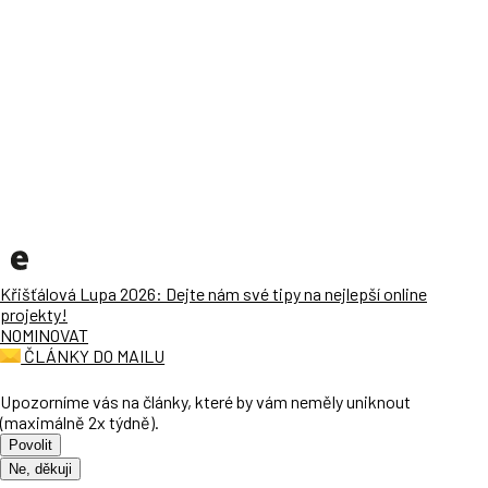
Křišťálová Lupa 2026: Dejte nám své tipy na nejlepší online
projekty!
NOMINOVAT
ČLÁNKY DO MAILU
Upozorníme vás na články, které by vám neměly uniknout
(maximálně 2x týdně).
Povolit
Ne, děkuji