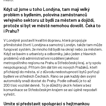
Když už jsme u toho Londýna, tam mají velký
problém s bydlením, polovina zaměstnanců
veřejného sektoru už bydlí za městem a dojíždí,
protože si byt ve městě nemohou dovolit. Čeká to
i Prahu?
V Londýně postavili kvalitní dopravu, která propojuje
příměstské čtvrti Londýna a samotný Londýn, takže tam může
fungovat systém, že mnoho lidí bydlí na okraji nebo za městem.
Když se bavím s urbanisty a odborníky, jako jeden z hlavních
problémů vidí administrativní rozdělení jakéhosi
metropolitního regionu na Prahu a Středočeský kraj, a ty spolu
nespolupracují. Přitom čím dál tím víc nových Pražáků, kteří
přicházejí do města, si z důvodu nedostupnosti bytů pořizují
bydlení ve středních Čechách. Ráno se pak každý den svými
automobily snaží dostat do Prahy. Podle odhadů je to až
200 tisíc vozidel denně. To je důležitý úkol k řešení a bez
komunikace se Středočeským krajem se asi úplně nepodaří
vyřešit.
Umíte si představit spolupráci s hejtmankou