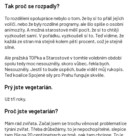
Tak proč se rozpadly?
To rozdělení spolupráce nebylo o tom, že by si to přáli jejich
voliči, nebo že byly rozdílné programy, ale šlo spíše o osobní
animozity. A možná starostové měli pocit, že si to chtějí
vyzkoušet sami. V pořádku, vyzkoušeli si to. Teď vidíme, že
každá ze stran má stejně kolem pěti procent, což je stejně
silné.
Ale pražská TOPka a Starostové v tomhle volebním období
spolu tedy moc nesouzněly, skoro vůbec, řekla bych.
Nesouzněly. Jestli to bude úspěch, bude vidět můj rukopis.
Teď koalice Spojené síly pro Prahu funguje skvěle.
Prý jste vegetarián.
Už tři roky.
Proč jste vegetarián?
Mám rád zvířata. Začal jsem se trochu věnovat problematice
týrání zvířat. Třeba drůbežárny, to je nepochopitelné, slepice
tam žije na 20 centimetrech ve tmě, pak tam chcípne. To je