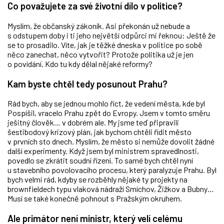
Co považujete za své životní dílo v politice?
Myslím, že občanský zákoník. Asi překonán už nebude a
s odstupem doby i ti jeho největší odpůrci mi řeknou: Ještě že
se to prosadilo. Víte, jak je těžké dneska v politice po sobě
něco zanechat, něco vytvořit? Protože politika už je jen
o povídání. Kdo tu kdy dělal nějaké reformy?
Kam byste chtěl tedy posunout Prahu?
Rád bych, aby se jednou mohlo říct, že vedení města, kde byl
Pospíšil, vracelo Prahu zpět do Evropy. Jsem v tomto směru
ješitný člověk… v dobrém ale. My jsme teď připravili
šestibodový krizový plán, jak bychom chtěli řídit město
v prvních sto dnech. Myslím, že město si nemůže dovolit žádné
další experimenty. Když jsem byl ministrem spravedlnosti,
povedlo se zkrátit soudní řízení. To samé bych chtěl nyní
u stavebního povolovacího procesu, který paralyzuje Prahu. Byl
bych velmi rád, kdyby se rozběhly nějaké ty projekty na
brownfieldech typu vlaková nádraží Smíchov, Žižkov a Bubny…
Musí se také konečně pohnout s Pražským okruhem.
Ale primátor není ministr, který velí celému