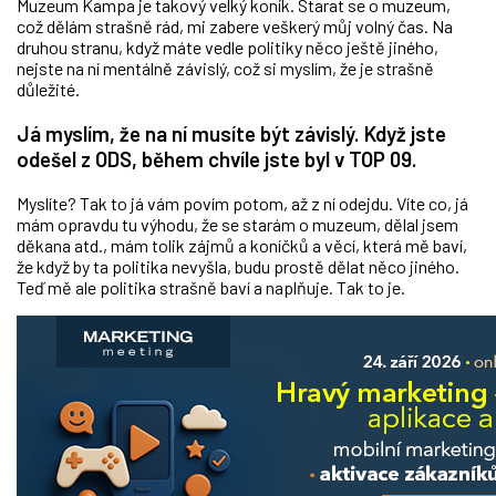
Muzeum Kampa je takový velký koník. Starat se o muzeum,
což dělám strašně rád, mi zabere veškerý můj volný čas. Na
druhou stranu, když máte vedle politiky něco ještě jiného,
nejste na ní mentálně závislý, což si myslím, že je strašně
důležité.
Já myslím, že na ní musíte být závislý. Když jste
odešel z ODS, během chvíle jste byl v TOP 09.
Myslíte? Tak to já vám povím potom, až z ní odejdu. Víte co, já
mám opravdu tu výhodu, že se starám o muzeum, dělal jsem
děkana atd., mám tolik zájmů a koníčků a věcí, která mě baví,
že když by ta politika nevyšla, budu prostě dělat něco jiného.
Teď mě ale politika strašně baví a naplňuje. Tak to je.