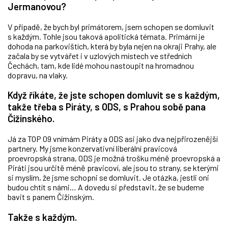
Jermanovou?
V případě, že bych byl primátorem, jsem schopen se domluvit
s každým. Tohle jsou taková apolitická témata. Primární je
dohoda na parkovištích, která by byla nejen na okraji Prahy, ale
začala by se vytvářet i v uzlových místech ve středních
Čechách, tam, kde lidé mohou nastoupit na hromadnou
dopravu, na vlaky.
Když říkáte, že jste schopen domluvit se s každým,
takže třeba s Piráty, s ODS, s Prahou sobě pana
Čižinského.
Já za TOP 09 vnímám Piráty a ODS asi jako dva nejpřirozenější
partnery. My jsme konzervativní liberální pravicová
proevropská strana, ODS je možná trošku méně proevropská a
Piráti jsou určitě méně pravicoví, ale jsou to strany, se kterými
si myslím, že jsme schopni se domluvit. Je otázka, jestli oni
budou chtít s námi… A dovedu si představit, že se budeme
bavit s panem Čižinským.
Takže s každým.