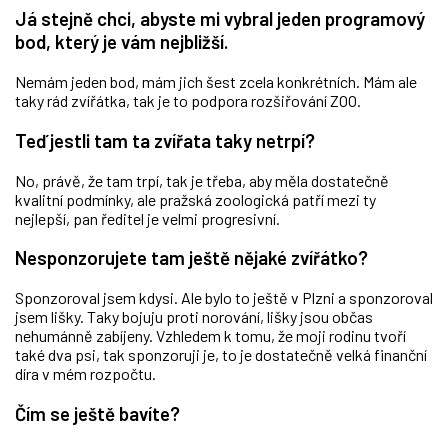
Já stejně chci, abyste mi vybral jeden programový
bod, který je vám nejbližší.
Nemám jeden bod, mám jich šest zcela konkrétních. Mám ale
taky rád zvířátka, tak je to podpora rozšiřování ZOO.
Teď jestli tam ta zvířata taky netrpí?
No, právě, že tam trpí, tak je třeba, aby měla dostatečně
kvalitní podmínky, ale pražská zoologická patří mezi ty
nejlepší, pan ředitel je velmi progresivní.
Nesponzorujete tam ještě nějaké zvířátko?
Sponzoroval jsem kdysi. Ale bylo to ještě v Plzni a sponzoroval
jsem lišky. Taky bojuju proti norování, lišky jsou občas
nehumánně zabíjeny. Vzhledem k tomu, že moji rodinu tvoří
také dva psi, tak sponzoruji je, to je dostatečně velká finanční
díra v mém rozpočtu.
Čím se ještě bavíte?