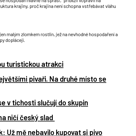
se hospodaří hlavně na spraši,“ přiblížil Vopravil na
uktura krajiny, proč krajina není schopna vstřebávat vláhu
jen malým zlomkem rostlin, jež na nevhodné hospodaření a
y doplácejí.
u turistickou atrakci
jvětšími pivaři. Na druhé místo se
e v tichosti slučují do skupin
ma ničí český slad
k: Už mě nebavilo kupovat si pivo