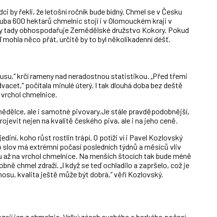
ci by řekli, že letošní ročník bude bídný. Chmel se v Česku
ba 600 hektarů chmelnic stojí i v Olomouckém kraji v
ěry tady obhospodařuje Zemědělské družstvo Kokory. Pokud
 mohla něco přát, určitě by to byl několikadenní déšť.
nusu,“ krčí rameny nad neradostnou statistikou. „Před třemi
vacet,“ počítala minulé úterý. I tak dlouhá doba bez deště
a vrchol chmelnice.
mědělce, ale i samotné pivovary.Je stále pravděpodobnější,
ojevit nejen na kvalitě českého piva, ale i na jeho ceně.
diní, koho růst rostlin trápí. O potíži ví i Pavel Kozlovský
o slov má extrémní počasí posledních týdnů a měsíců vliv
ou až na vrchol chmelnice. Na menších štocích tak bude méně
ně chmel zdraží. „I když se teď ochladilo a zapršelo, což je
osu, kvalita ještě může být dobrá,“ věří Kozlovský.
ejí jen z chmelnic. Velký zásah suchého a horkého počasí