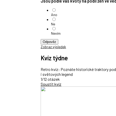
Jsou podle vás kvóty na podíl žen ve v
Ano
Ne
Nevím
Odpověz
Zobraz výsledek
Kvíz týdne
Retro kvíz: Poznáte historické traktory po
i světových legend
1/12 otázek
Spustit kvíz