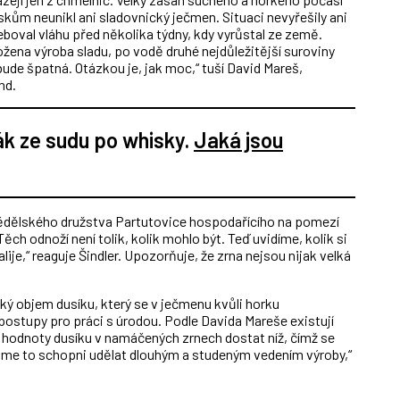
rskům neunikl ani sladovnický ječmen. Situaci nevyřešily ani
boval vláhu před několika týdny, kdy vyrůstal ze země.
ožena výroba sladu, po vodě druhé nejdůležitější suroviny
 bude špatná. Otázkou je, jak moc,“ tuší David Mareš,
nd.
ák ze sudu po whisky.
Jaká jsou
mědělského družstva Partutovice hospodařícího na pomezí
h odnoží není tolik, kolik mohlo být. Teď uvidíme, kolik si
ije,“ reaguje Šindler. Upozorňuje, že zrna nejsou nijak velká
oký objem dusíku, který se v ječmenu kvůli horku
 postupy pro práci s úrodou. Podle Davida Mareše existují
 hodnoty dusíku v namáčených zrnech dostat níž, čímž se
„Jsme to schopni udělat dlouhým a studeným vedením výroby,“