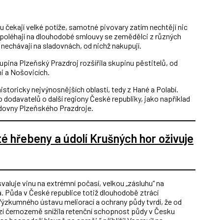
odu čekají velké potíže, samotné pivovary zatím nechtějí nic
spoléhají na dlouhodobé smlouvy se zemědělci z různých
t nechávají na sladovnách, od nichž nakupují.
kupina Plzeňský Prazdroj rozšířila skupinu pěstitelů, od
ni a Nošovicích.
toricky nejvýnosnějších oblastí, tedy z Hané a Polabí.
o dodavatelů o další regiony České republiky, jako například
adovny Plzeňského Prazdroje.
 hřebeny a údolí Krušných hor oživuje
valuje vinu na extrémní počasí, velkou „zásluhu“ na
. Půda v České republice totiž dlouhodobě ztrácí
Výzkumného ústavu meliorací a ochrany půdy tvrdí, že od
zí černozemě snížila retenční schopnost půdy v Česku