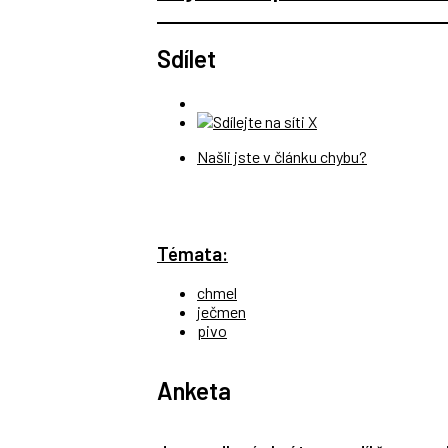
Sdílet
Našli jste v článku chybu?
Témata:
chmel
ječmen
pivo
Anketa