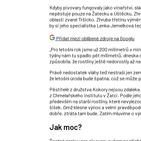
Kdyby pivovary fungovaly jako vinařství, slád
nepěstuje pouze na Žatecku a Úštěcku. Zhru
oblasti zvané Tršicko. Zhruba třetinu vým
by si jeho specialistka Lenka Jemelková teď
Přidat mezi oblíbené zdroje na Googlu
„Pro letošní rok jsme už 200 milimetrů v mi
týdny nám tu spadlo pět milimetrů, dneska d
způsobila, že rostliny ještě nedorostly až n
Právě nedostatek vláhy teď nestraší jen ze
že letošní úroda bude špatná, což se může pr
Pěstitelé z družstva Kokory nejsou zdaleka je
z Chmelařského institutu v Žatci. Podle jeh
především na starší rostliny, které nevylez
šišek, čímž klesne výnos a velmi pravděpodob
dobře, ztráta tam bude. Zatím mluvíme o výn
Jak moc?
Špatné zprávy pro pivovary ovšem nepřicház