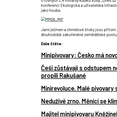
o rovných 2,4 miliardy kubíků vody. „Dnes už 
konferenci Ekologická a uživatelská infrastr
jako houba.
Jarní ječmen a chmelové štoky jsou přitom 
dlouhodobě zakořeněné zemědělské postup
Dále čtěte:
Minipivovary: Česko má novo
Češi zůstávají s odstupem ne
propili Rakušané
Minirevoluce. Malé pivovary s
Neduživé zrno. Měnící se kli
Majitel minipivovaru Kněžíne