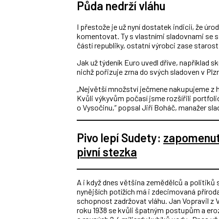
Půda nedrží vláhu
I přestože je už nyní dostatek indicií, že úr
komentovat. Ty s vlastními sladovnami se 
částí republiky, ostatní výrobci zase staros
Jak už týdeník Euro uvedl dříve, například s
nichž pořizuje zrna do svých sladoven v Plz
„Největší množství ječmene nakupujeme z his
Kvůli výkyvům počasí jsme rozšířili portfoli
o Vysočinu,“ popsal Jiří Boháč, manažer sl
Pivo lepí Sudety:
zapomenuté
pivní stezka
A i když dnes většina zemědělců a politiků s
nynějších potížích má i zdecimovaná příroda
schopnost zadržovat vláhu. Jan Vopravil z 
roku 1938 se kvůli špatným postupům a ero