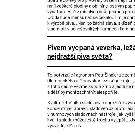
ranil veškeré plodiny a obilniny, ostrým pap
vydatné deště z minulých dnů -ječmen potře
Úroda bude menší, než se čekalo. Tím je ohr
k výrobě piva. „Není to žádná sláva, sklizeň
sladmistr v benešovských humnech Ferdina
Pivem vycpaná veverka, lež
nejdražší piva světa?
To potvrzuje i agronom Petr Šindler ze ze
Olomouckého a Moravskoslezského kraje. „Těc
z toho deště vezme aspoň zrno a jestli se nal
a déšť by mohl zachránit alespoň je.
Kvalitu letošního sladu navíc ohrožuje i vys
koncentruje. Správci sladoven už proto ladí
v humnových sladovnách nástroje, jak vyšší
kvalita sladu může ještě trochu vylepšit. 
vysvětluje Mareš.