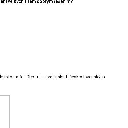
edení velkých firem dobrým řešením?
dle fotografie? Otestujte své znalosti československých