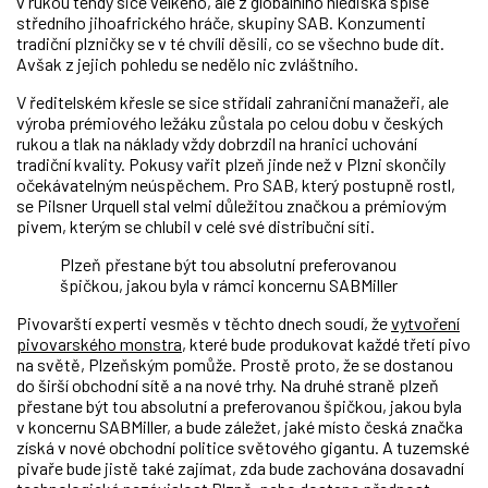
v rukou tehdy sice velkého, ale z globálního hlediska spíše
středního jihoafrického hráče, skupiny SAB. Konzumenti
tradiční plzničky se v té chvíli děsili, co se všechno bude dít.
Avšak z jejich pohledu se nedělo nic zvláštního.
V ředitelském křesle se sice střídali zahraniční manažeři, ale
výroba prémiového ležáku zůstala po celou dobu v českých
rukou a tlak na náklady vždy dobrzdil na hranici uchování
tradiční kvality. Pokusy vařit plzeň jinde než v Plzni skončily
očekávatelným neúspěchem. Pro SAB, který postupně rostl,
se Pilsner Urquell stal velmi důležitou značkou a prémiovým
pivem, kterým se chlubil v celé své distribuční síti.
Plzeň přestane být tou absolutní preferovanou
špičkou, jakou byla v rámci koncernu SABMiller
Pivovarští experti vesměs v těchto dnech soudí, že
vytvoření
pivovarského monstra
, které bude produkovat každé třetí pivo
na světě, Plzeňským pomůže. Prostě proto, že se dostanou
do širší obchodní sítě a na nové trhy. Na druhé straně plzeň
přestane být tou absolutní a preferovanou špičkou, jakou byla
v koncernu SABMiller, a bude záležet, jaké místo česká značka
získá v nové obchodní politice světového gigantu. A tuzemské
pivaře bude jistě také zajímat, zda bude zachována dosavadní