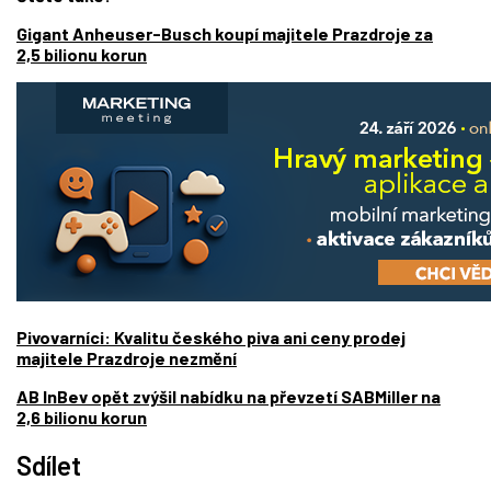
Gigant Anheuser-Busch koupí majitele Prazdroje za
2,5 bilionu korun
Pivovarníci: Kvalitu českého piva ani ceny prodej
majitele Prazdroje nezmění
AB InBev opět zvýšil nabídku na převzetí SABMiller na
2,6 bilionu korun
Sdílet