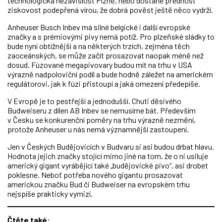
technologická nezávislost Plzně, nebo dostane přednost
ziskovost podepřená vírou, že dobrá pověst ještě něco vydrží.
Anheuser Busch Inbev má silné belgické i další evropské
značky a s prémiovými pivy nemá potíž. Pro plzeňské sládky to
bude nyní obtížnější a na některých trzích, zejména těch
zaoceánských, se může začít prosazovat naopak méně než
dosud. Fúzované megapivovary budou mít na trhu v USA
výrazně nadpoloviční podíl a bude hodně záležet na americkém
regulátorovi, jak k fúzi přistoupí a jaká omezení předepíše.
V Evropě je to pestřejší a jednodušší. Chuti děsivého
Budweiseru z dílen AB Inbev se nemusíme bát. Především
v Česku se konkurenční poměry na trhu výrazně nezmění,
protože Anheuser u nás nemá významnější zastoupení.
Jen v Českých Budějovicích v Budvaru si asi budou drbat hlavu.
Hodnota jejich značky stojící mimo jiné na tom, že o ni usiluje
americký gigant vyrábějící také „budějovické pivo“, asi drobet
poklesne. Neboť potřeba nového gigantu prosazovat
americkou značku Bud či Budweiser na evropském trhu
nejspíše prakticky vymizí.
Čtěte také: