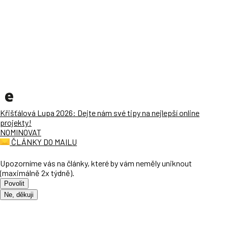
Křišťálová Lupa 2026: Dejte nám své tipy na nejlepší online
projekty!
NOMINOVAT
ČLÁNKY DO MAILU
Upozorníme vás na články, které by vám neměly uniknout
(maximálně 2x týdně).
Povolit
Ne, děkuji