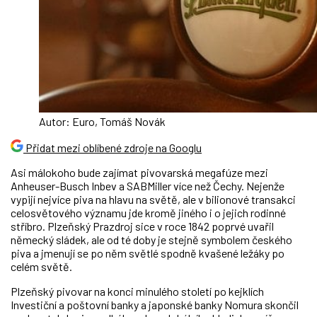
Autor: Euro, Tomáš Novák
Přidat mezi oblíbené zdroje na Googlu
Asi málokoho bude zajímat pivovarská megafúze mezi
Anheuser-Busch Inbev a SABMiller více než Čechy. Nejenže
vypijí nejvíce piva na hlavu na světě, ale v bilionové transakci
celosvětového významu jde kromě jiného i o jejich rodinné
stříbro. Plzeňský Prazdroj sice v roce 1842 poprvé uvařil
německý sládek, ale od té doby je stejně symbolem českého
piva a jmenují se po něm světlé spodně kvašené ležáky po
celém světě.
Plzeňský pivovar na konci minulého století po kejklích
Investiční a poštovní banky a japonské banky Nomura skončil