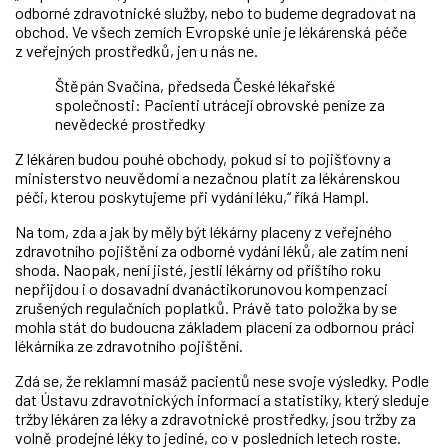
odborné zdravotnické služby, nebo to budeme degradovat na
obchod. Ve všech zemích Evropské unie je lékárenská péče
z veřejných prostředků, jen u nás ne.
Štěpán Svačina, předseda České lékařské
společnosti: Pacienti utrácejí obrovské peníze za
nevědecké prostředky
Z lékáren budou pouhé obchody, pokud si to pojišťovny a
ministerstvo neuvědomí a nezačnou platit za lékárenskou
péči, kterou poskytujeme při vydání léku,“ říká Hampl.
Na tom, zda a jak by měly být lékárny placeny z veřejného
zdravotního pojištění za odborné vydání léků, ale zatím není
shoda. Naopak, není jisté, jestli lékárny od příštího roku
nepřijdou i o dosavadní dvanáctikorunovou kompenzaci
zrušených regulačních poplatků. Právě tato položka by se
mohla stát do budoucna základem placení za odbornou práci
lékárníka ze zdravotního pojištění.
Zdá se, že reklamní masáž pacientů nese svoje výsledky. Podle
dat Ústavu zdravotnických informací a statistiky, který sleduje
tržby lékáren za léky a zdravotnické prostředky, jsou tržby za
volně prodejné léky to jediné, co v posledních letech roste.