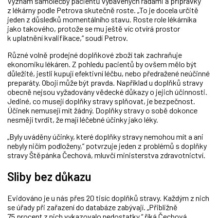
Význam samoléčby pacientů vybavených radami a přípravky
z lékárny podle Petrova skutečně roste. „To je docela určitě
jeden z důsledků momentálního stavu. Roste role lékárníka
jako takového, protože se mu ještě víc otvírá prostor
k uplatnění kvalifikace,“ soudí Petrov.
Různé volně prodejné doplňkové zboží tak zachraňuje
ekonomiku lékáren. Z pohledu pacientů by ovšem mělo být
důležité, jestli kupují efektivní léčbu, nebo předražené neúčinné
preparáty. Obojí může být pravda. Například u doplňků stravy
obecně nejsou vyžadovány vědecké důkazy o jejich účinnosti.
Jediné, co musejí doplňky stravy splňovat, je bezpečnost.
Účinek nemusejí mít žádný. Doplňky stravy o sobě dokonce
nesmějí tvrdit, že mají léčebné účinky jako léky.
„Byly uváděny účinky, které doplňky stravy nemohou mít a ani
nebyly ničím podloženy,“ potvrzuje jeden z problémů s doplňky
stravy Štěpánka Čechová, mluvčí ministerstva zdravotnictví.
Sliby bez důkazu
Evidováno je u nás přes 20 tisíc doplňků stravy. Každým z nich
se úřady při zařazení do databáze zabývají. „Přibližně
75 procent z nich vykazovalo nedostatky,“ říká Čechová.