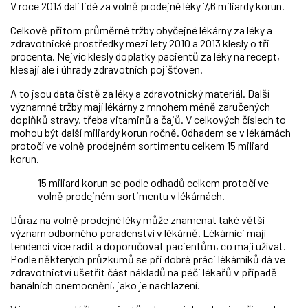
V roce 2013 dali lidé za volně prodejné léky 7,6 miliardy korun.
Celkově přitom průměrné tržby obyčejné lékárny za léky a
zdravotnické prostředky mezi lety 2010 a 2013 klesly o tři
procenta. Nejvíc klesly doplatky pacientů za léky na recept,
klesají ale i úhrady zdravotních pojišťoven.
A to jsou data čistě za léky a zdravotnický materiál. Další
významné tržby mají lékárny z mnohem méně zaručených
doplňků stravy, třeba vitaminů a čajů. V celkových číslech to
mohou být další miliardy korun ročně. Odhadem se v lékárnách
protočí ve volně prodejném sortimentu celkem 15 miliard
korun.
15 miliard korun se podle odhadů celkem protočí ve
volně prodejném sortimentu v lékárnách.
Důraz na volně prodejné léky může znamenat také větší
význam odborného poradenství v lékárně. Lékárníci mají
tendenci více radit a doporučovat pacientům, co mají užívat.
Podle některých průzkumů se při dobré práci lékárníků dá ve
zdravotnictví ušetřit část nákladů na péči lékařů v případě
banálních onemocnění, jako je nachlazení.