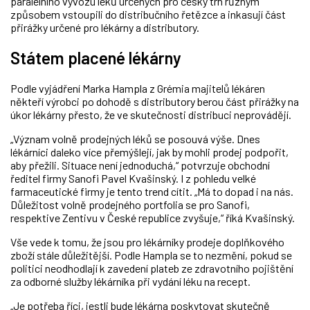
paralelního vývozu léků určených pro český trh různým
způsobem vstoupili do distribučního řetězce a inkasují část
přirážky určené pro lékárny a distributory.
Státem placené lékárny
Podle vyjádření Marka Hampla z Grémia majitelů lékáren
někteří výrobci po dohodě s distributory berou část přirážky na
úkor lékárny přesto, že ve skutečnosti distribuci neprovádějí.
„Význam volně prodejných léků se posouvá výše. Dnes
lékárníci daleko více přemýšlejí, jak by mohli prodej podpořit,
aby přežili. Situace není jednoduchá,“ potvrzuje obchodní
ředitel firmy Sanofi Pavel Kvašinský. I z pohledu velké
farmaceutické firmy je tento trend cítit. „Má to dopad i na nás.
Důležitost volně prodejného portfolia se pro Sanofi,
respektive Zentivu v České republice zvyšuje,“ říká Kvašinský.
Vše vede k tomu, že jsou pro lékárníky prodeje doplňkového
zboží stále důležitější. Podle Hampla se to nezmění, pokud se
politici neodhodlají k zavedení plateb ze zdravotního pojištění
za odborné služby lékárníka při vydání léku na recept.
„Je potřeba říci, jestli bude lékárna poskytovat skutečně