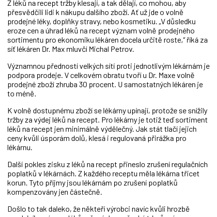
Z léků na recept tržby klesají, a tak dělají, co mohou, aby
přesvědčili lidi k nákupu dalšího zboží. Ať už jde o volně
prodejné léky, doplňky stravy, nebo kosmetiku. „V důsledku
eroze cen a úhrad léků na recept význam volně prodejného
sortimentu pro ekonomiku lékáren docela určitě roste,“ říká za
síť lékáren Dr. Max mluvčí Michal Petrov.
Významnou předností velkých sítí proti jednotlivým lékárnám je
podpora prodeje. V celkovém obratu tvoří u Dr. Maxe volně
prodejné zboží zhruba 30 procent. U samostatných lékáren je
to méně.
K volně dostupnému zboží se lékárny upínají, protože se snížily
tržby za výdej léků na recept. Pro lékárny je totiž teď sortiment
léků na recept jen minimálně výdělečný. Jak stát tlačí jejich
ceny kvůli úsporám dolů, klesá i regulovaná přirážka pro
lékárnu.
Další pokles zisku z léků na recept přineslo zrušení regulačních
poplatků v lékárnách. Z každého receptu měla lékárna třicet
korun. Tyto příjmy jsou lékárnám po zrušení poplatků
kompenzovány jen částečně.
Došlo to tak daleko, že někteří výrobci navíc kvůli hrozbě