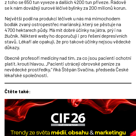
z toho se 650 tun vyveze a dalších 4200 tun přiveze. Řádově
se k nám dovážejí surové léčivé bylinky za 200 milionů korun.
Největší podíl na produkci léčivek u nás má mimochodem
bodlák zvaný ostropestřec mariánský, který se pěstuje na
4700 hektarech půdy. Má mít dobré účinky na játra, prý i na
žlučník. Některé weby ho doporučují i pro řešení depresivních
stavů. Lékaři ale opakují, že pro takové účinky nejsou vědecké
důkazy.
Obecně profesoři medicíny nad tím, za co jsou pacienti ochotni
platit, kroutí hlavou. „Pacienti utrácejí obrovské peníze za
nevědecké prostředky,“ říká Štěpán Svačina, předseda České
lékařské společnosti.
Čtěte také: