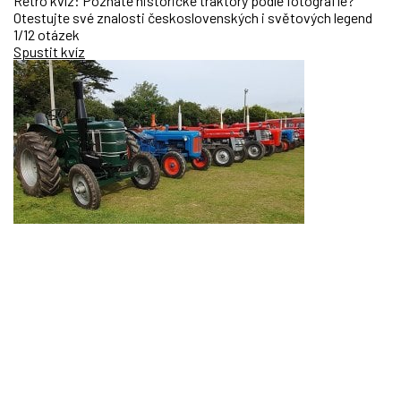
Retro kvíz: Poznáte historické traktory podle fotografie?
Otestujte své znalosti československých i světových legend
1/12 otázek
Spustit kvíz