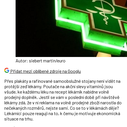
Autor: siebert martin/euro
Přidat mezi oblíbené zdroje na Googlu
Přes plakáty a rafinované samoobslužné stojany není vidět na
protější zeď lékárny. Poutače na akční slevy vitaminů jsou
všude, ke každému léku na recept lékárník nabídne volně
prodejný doplněk. Jestli se vám v poslední době při návštěvě
lékárny zdá, že v ní reklama na volně prodejné zboží narostla do
nečekaných rozměrů, nejste sami. Co se to v lékárnách děje?
Lékárníci pouze reagují na to, k čemu je motivuje ekonomická
situace na trhu.