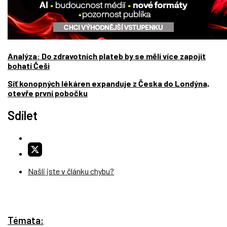
Analýza: Do zdravotních plateb by se měli více zapojit
bohatí Češi
Síť konopných lékáren expanduje z Česka do Londýna,
otevře první pobočku
Sdílet
Našli jste v článku chybu?
Témata: