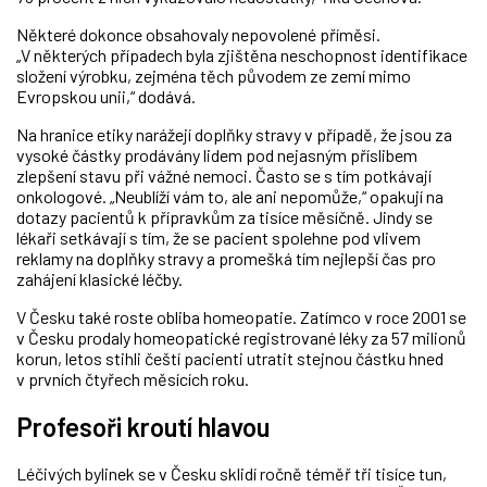
Některé dokonce obsahovaly nepovolené příměsi.
„V některých případech byla zjištěna neschopnost identifikace
složení výrobku, zejména těch původem ze zemí mimo
Evropskou unii,“ dodává.
Na hranice etiky narážejí doplňky stravy v případě, že jsou za
vysoké částky prodávány lidem pod nejasným příslibem
zlepšení stavu při vážné nemoci. Často se s tím potkávají
onkologové. „Neublíží vám to, ale ani nepomůže,“ opakují na
dotazy pacientů k přípravkům za tisíce měsíčně. Jindy se
lékaři setkávají s tím, že se pacient spolehne pod vlivem
reklamy na doplňky stravy a promešká tím nejlepší čas pro
zahájení klasické léčby.
V Česku také roste obliba homeopatie. Zatímco v roce 2001 se
v Česku prodaly homeopatické registrované léky za 57 milionů
korun, letos stihli čeští pacienti utratit stejnou částku hned
v prvních čtyřech měsících roku.
Profesoři kroutí hlavou
Léčivých bylinek se v Česku sklidí ročně téměř tři tisíce tun,