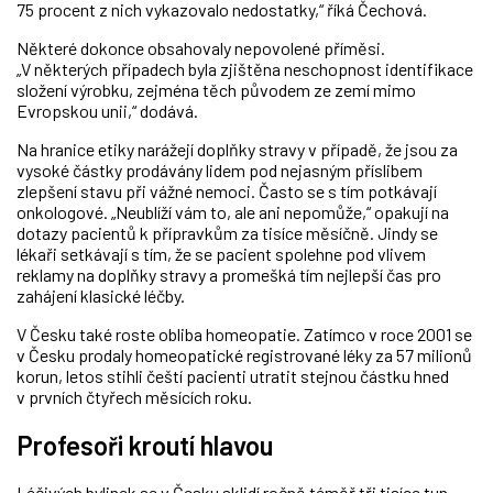
75 procent z nich vykazovalo nedostatky,“ říká Čechová.
Některé dokonce obsahovaly nepovolené příměsi.
„V některých případech byla zjištěna neschopnost identifikace
složení výrobku, zejména těch původem ze zemí mimo
Evropskou unii,“ dodává.
Na hranice etiky narážejí doplňky stravy v případě, že jsou za
vysoké částky prodávány lidem pod nejasným příslibem
zlepšení stavu při vážné nemoci. Často se s tím potkávají
onkologové. „Neublíží vám to, ale ani nepomůže,“ opakují na
dotazy pacientů k přípravkům za tisíce měsíčně. Jindy se
lékaři setkávají s tím, že se pacient spolehne pod vlivem
reklamy na doplňky stravy a promešká tím nejlepší čas pro
zahájení klasické léčby.
V Česku také roste obliba homeopatie. Zatímco v roce 2001 se
v Česku prodaly homeopatické registrované léky za 57 milionů
korun, letos stihli čeští pacienti utratit stejnou částku hned
v prvních čtyřech měsících roku.
Profesoři kroutí hlavou
Léčivých bylinek se v Česku sklidí ročně téměř tři tisíce tun,