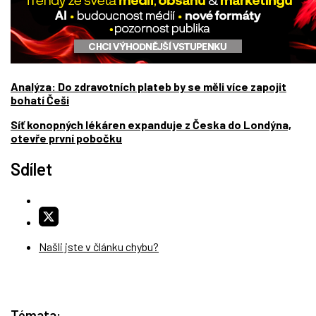
Analýza: Do zdravotních plateb by se měli více zapojit
bohatí Češi
Síť konopných lékáren expanduje z Česka do Londýna,
otevře první pobočku
Sdílet
Našli jste v článku chybu?
Témata: