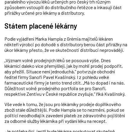
paralelního vývozu léků určených pro český trh různým
způsobem vstoupili do distribučního řetězce a inkasují část
přirážky určené pro lékárny a distributory.
Státem placené lékárny
Podle vyjádření Marka Hampla z Grémia majitelů lékáren
někteří výrobci po dohodě s distributory berou část přirážky na
úkor lékárny přesto, že ve skutečnosti distribuci neprovádějí.
„Význam volně prodejných léků se posouvá výše. Dnes
lékárníci daleko více přemýšlejí, jak by mohli prodej podpořit,
aby přežili. Situace není jednoduchá,“ potvrzuje obchodní
ředitel firmy Sanofi Pavel Kvašinský. I z pohledu velké
farmaceutické firmy je tento trend cítit. „Má to dopad i na nás.
Důležitost volně prodejného portfolia se pro Sanofi,
respektive Zentivu v České republice zvyšuje,“ říká Kvašinský.
Vše vede k tomu, že jsou pro lékárníky prodeje doplňkového
zboží stále důležitější. Podle Hampla se to nezmění, pokud se
politici neodhodlají k zavedení plateb ze zdravotního pojištění
za odborné služby lékárníka při vydání léku na recept.
„Je potřeba říci, jestli bude lékárna poskytovat skutečně