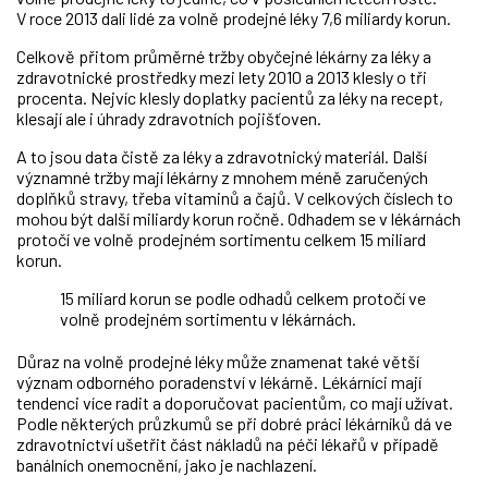
V roce 2013 dali lidé za volně prodejné léky 7,6 miliardy korun.
Celkově přitom průměrné tržby obyčejné lékárny za léky a
zdravotnické prostředky mezi lety 2010 a 2013 klesly o tři
procenta. Nejvíc klesly doplatky pacientů za léky na recept,
klesají ale i úhrady zdravotních pojišťoven.
A to jsou data čistě za léky a zdravotnický materiál. Další
významné tržby mají lékárny z mnohem méně zaručených
doplňků stravy, třeba vitaminů a čajů. V celkových číslech to
mohou být další miliardy korun ročně. Odhadem se v lékárnách
protočí ve volně prodejném sortimentu celkem 15 miliard
korun.
15 miliard korun se podle odhadů celkem protočí ve
volně prodejném sortimentu v lékárnách.
Důraz na volně prodejné léky může znamenat také větší
význam odborného poradenství v lékárně. Lékárníci mají
tendenci více radit a doporučovat pacientům, co mají užívat.
Podle některých průzkumů se při dobré práci lékárníků dá ve
zdravotnictví ušetřit část nákladů na péči lékařů v případě
banálních onemocnění, jako je nachlazení.