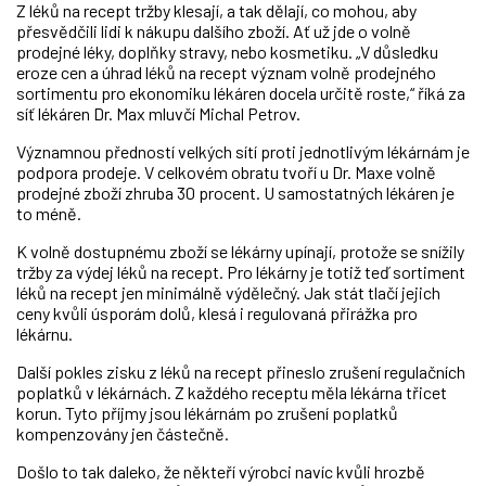
Z léků na recept tržby klesají, a tak dělají, co mohou, aby
přesvědčili lidi k nákupu dalšího zboží. Ať už jde o volně
prodejné léky, doplňky stravy, nebo kosmetiku. „V důsledku
eroze cen a úhrad léků na recept význam volně prodejného
sortimentu pro ekonomiku lékáren docela určitě roste,“ říká za
síť lékáren Dr. Max mluvčí Michal Petrov.
Významnou předností velkých sítí proti jednotlivým lékárnám je
podpora prodeje. V celkovém obratu tvoří u Dr. Maxe volně
prodejné zboží zhruba 30 procent. U samostatných lékáren je
to méně.
K volně dostupnému zboží se lékárny upínají, protože se snížily
tržby za výdej léků na recept. Pro lékárny je totiž teď sortiment
léků na recept jen minimálně výdělečný. Jak stát tlačí jejich
ceny kvůli úsporám dolů, klesá i regulovaná přirážka pro
lékárnu.
Další pokles zisku z léků na recept přineslo zrušení regulačních
poplatků v lékárnách. Z každého receptu měla lékárna třicet
korun. Tyto příjmy jsou lékárnám po zrušení poplatků
kompenzovány jen částečně.
Došlo to tak daleko, že někteří výrobci navíc kvůli hrozbě