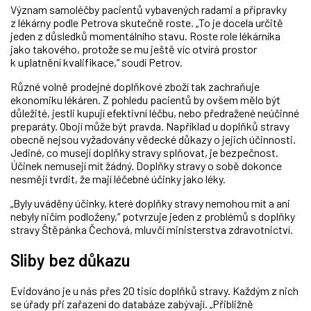
Význam samoléčby pacientů vybavených radami a přípravky
z lékárny podle Petrova skutečně roste. „To je docela určitě
jeden z důsledků momentálního stavu. Roste role lékárníka
jako takového, protože se mu ještě víc otvírá prostor
k uplatnění kvalifikace,“ soudí Petrov.
Různé volně prodejné doplňkové zboží tak zachraňuje
ekonomiku lékáren. Z pohledu pacientů by ovšem mělo být
důležité, jestli kupují efektivní léčbu, nebo předražené neúčinné
preparáty. Obojí může být pravda. Například u doplňků stravy
obecně nejsou vyžadovány vědecké důkazy o jejich účinnosti.
Jediné, co musejí doplňky stravy splňovat, je bezpečnost.
Účinek nemusejí mít žádný. Doplňky stravy o sobě dokonce
nesmějí tvrdit, že mají léčebné účinky jako léky.
„Byly uváděny účinky, které doplňky stravy nemohou mít a ani
nebyly ničím podloženy,“ potvrzuje jeden z problémů s doplňky
stravy Štěpánka Čechová, mluvčí ministerstva zdravotnictví.
Sliby bez důkazu
Evidováno je u nás přes 20 tisíc doplňků stravy. Každým z nich
se úřady při zařazení do databáze zabývají. „Přibližně