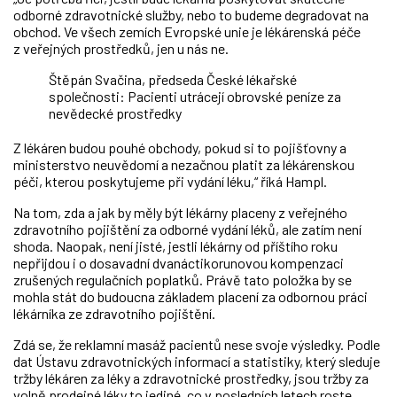
odborné zdravotnické služby, nebo to budeme degradovat na
obchod. Ve všech zemích Evropské unie je lékárenská péče
z veřejných prostředků, jen u nás ne.
Štěpán Svačina, předseda České lékařské
společnosti: Pacienti utrácejí obrovské peníze za
nevědecké prostředky
Z lékáren budou pouhé obchody, pokud si to pojišťovny a
ministerstvo neuvědomí a nezačnou platit za lékárenskou
péči, kterou poskytujeme při vydání léku,“ říká Hampl.
Na tom, zda a jak by měly být lékárny placeny z veřejného
zdravotního pojištění za odborné vydání léků, ale zatím není
shoda. Naopak, není jisté, jestli lékárny od příštího roku
nepřijdou i o dosavadní dvanáctikorunovou kompenzaci
zrušených regulačních poplatků. Právě tato položka by se
mohla stát do budoucna základem placení za odbornou práci
lékárníka ze zdravotního pojištění.
Zdá se, že reklamní masáž pacientů nese svoje výsledky. Podle
dat Ústavu zdravotnických informací a statistiky, který sleduje
tržby lékáren za léky a zdravotnické prostředky, jsou tržby za
volně prodejné léky to jediné, co v posledních letech roste.