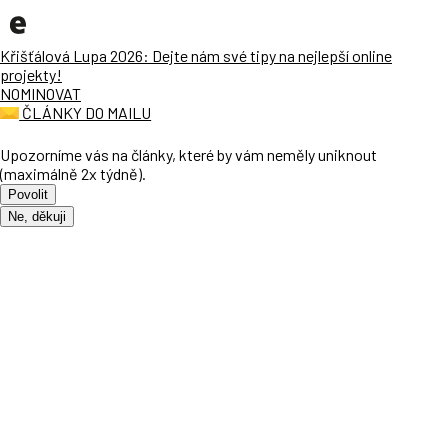
Křišťálová Lupa 2026: Dejte nám své tipy na nejlepší online
projekty!
NOMINOVAT
ČLÁNKY DO MAILU
Upozorníme vás na články, které by vám neměly uniknout
(maximálně 2x týdně).
Povolit
Ne, děkuji