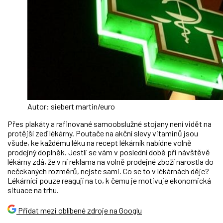
Autor: siebert martin/euro
Přes plakáty a rafinované samoobslužné stojany není vidět na
protější zeď lékárny. Poutače na akční slevy vitaminů jsou
všude, ke každému léku na recept lékárník nabídne volně
prodejný doplněk. Jestli se vám v poslední době při návštěvě
lékárny zdá, že v ní reklama na volně prodejné zboží narostla do
nečekaných rozměrů, nejste sami. Co se to v lékárnách děje?
Lékárníci pouze reagují na to, k čemu je motivuje ekonomická
situace na trhu.
Přidat mezi oblíbené zdroje na Googlu