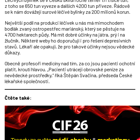
z toho se 650 tun vyveze a dalších 4200 tun přiveze. Řádově
se k nám dovážejí surové léčivé bylinky za 200 milionů korun.
Největší podíl na produkci léčivek u nás má mimochodem
bodlák zvaný ostropestřec mariánský, který se pěstuje na
4700 hektarech půdy. Má mít dobré účinky na játra, prý i na
žlučník. Některé weby ho doporučují i pro řešení depresivních
stavů. Lékaři ale opakují, že pro takové účinky nejsou vědecké
důkazy.
Obecně profesoři medicíny nad tím, za co jsou pacienti ochotni
platit, kroutí hlavou. „Pacienti utrácejí obrovské peníze za
nevědecké prostředky,“ říká Štěpán Svačina, předseda České
lékařské společnosti.
Čtěte také: