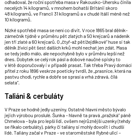
odhadoval, že roční spotřeba masa v Rakousko-Uhersku činila
necelých 14 kilogramů, v mnohem bohatší Británii skoro
48 kilogramů, ve Francii 31 kilogramů a v chudé Itálii méně než
10 kilogramů.
Nízké spotřebě masa se není co divit. V roce 1865 bral dělník-
zámečník týdně v průměru pět zlatých a 50 krejcarů a nádeník
jen tři zlaté a 60 krejcarů. O „čtyř-až pětižejdlíkové“ huse si tak
dělník živící pět šest dalších krků mohl nechat jen zdát. Masa
se tedy jedlo málo, ale nepochybně bylo v průměru lepší než
dnes. Dobytek se celý rok pásl a dobové naučné spisky to
v létě doporučovaly i v případě prasat. Tak třeba Pravý domácí
přítel z roku 1896 veskrze poeticky tvrdil, že „prasnice, která na
pastvu chodí, rychle a dobře se sprasí a vrhá zdravá, čilá
selata“.
Taliáni & cerbuláty
V Praze se hodně jedly uzeniny. Ostatně hlavní město bývalo
jejich výrobou proslulé. Šunka – hlavně ta pravá „pražská“ páně
Chmelova – byla pro lepší lidi, ovšem nejrůznější uzenky (tehdy
se říkalo cerbuláty), párky či taliány si mohly dovolit i chudší
lidé. Taliány začal v Praze – ve staroměstské Rybné ulici –