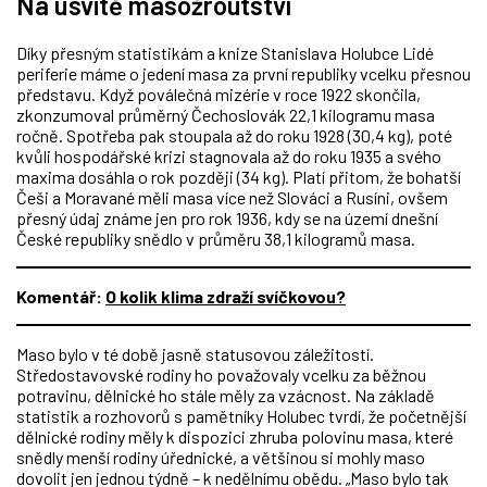
Na úsvitě masožroutství
Díky přesným statistikám a knize Stanislava Holubce Lidé
periferie máme o jedení masa za první republiky vcelku přesnou
představu. Když poválečná mizérie v roce 1922 skončila,
zkonzumoval průměrný Čechoslovák 22,1 kilogramu masa
ročně. Spotřeba pak stoupala až do roku 1928 (30,4 kg), poté
kvůli hospodářské krizi stagnovala až do roku 1935 a svého
maxima dosáhla o rok později (34 kg). Platí přitom, že bohatší
Češi a Moravané měli masa více než Slováci a Rusíni, ovšem
přesný údaj známe jen pro rok 1936, kdy se na území dnešní
České republiky snědlo v průměru 38,1 kilogramů masa.
Komentář:
O kolik klima zdraží svíčkovou?
Maso bylo v té době jasně statusovou záležitostí.
Středostavovské rodiny ho považovaly vcelku za běžnou
potravinu, dělnické ho stále měly za vzácnost. Na základě
statistik a rozhovorů s pamětníky Holubec tvrdí, že početnější
dělnické rodiny měly k dispozici zhruba polovinu masa, které
snědly menší rodiny úřednické, a většinou si mohly maso
dovolit jen jednou týdně – k nedělnímu obědu. „Maso bylo tak