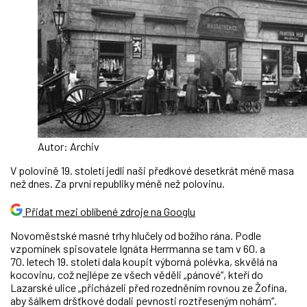
Autor: Archiv
V polovině 19. století jedli naši předkové desetkrát méně masa
než dnes. Za první republiky méně než polovinu.
Přidat mezi oblíbené zdroje na Googlu
Novoměstské masné trhy hlučely od božího rána. Podle
vzpomínek spisovatele Ignáta Herrmanna se tam v 60. a
70. letech 19. století dala koupit výborná polévka, skvělá na
kocovinu, což nejlépe ze všech věděli „pánové“, kteří do
Lazarské ulice „přicházeli před rozedněním rovnou ze Žofína,
aby šálkem dršťkové dodali pevnosti roztřeseným nohám“.