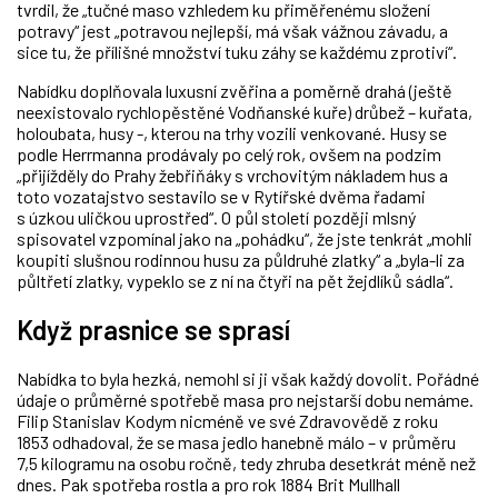
tvrdil, že „tučné maso vzhledem ku přiměřenému složení
potravy“ jest „potravou nejlepší, má však vážnou závadu, a
sice tu, že přílišné množství tuku záhy se každému zprotiví“.
Nabídku doplňovala luxusní zvěřina a poměrně drahá (ještě
neexistovalo rychlopěstěné Vodňanské kuře) drůbež – kuřata,
holoubata, husy -, kterou na trhy vozili venkované. Husy se
podle Herrmanna prodávaly po celý rok, ovšem na podzim
„přijížděly do Prahy žebřiňáky s vrchovitým nákladem hus a
toto vozatajstvo sestavilo se v Rytířské dvěma řadami
s úzkou uličkou uprostřed“. O půl století později mlsný
spisovatel vzpomínal jako na „pohádku“, že jste tenkrát „mohli
koupiti slušnou rodinnou husu za půldruhé zlatky“ a „byla-li za
půltřetí zlatky, vypeklo se z ní na čtyři na pět žejdlíků sádla“.
Když prasnice se sprasí
Nabídka to byla hezká, nemohl si ji však každý dovolit. Pořádné
údaje o průměrné spotřebě masa pro nejstarší dobu nemáme.
Filip Stanislav Kodym nicméně ve své Zdravovědě z roku
1853 odhadoval, že se masa jedlo hanebně málo – v průměru
7,5 kilogramu na osobu ročně, tedy zhruba desetkrát méně než
dnes. Pak spotřeba rostla a pro rok 1884 Brit Mullhall