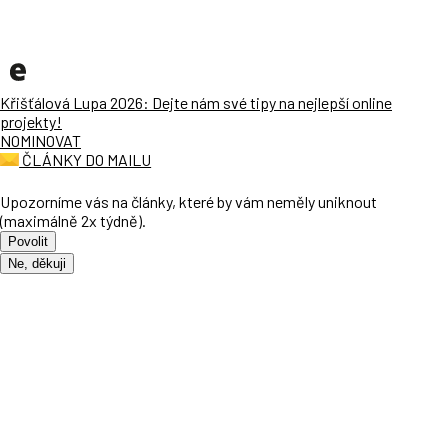
Křišťálová Lupa 2026: Dejte nám své tipy na nejlepší online
projekty!
NOMINOVAT
ČLÁNKY DO MAILU
Upozorníme vás na články, které by vám neměly uniknout
(maximálně 2x týdně).
Povolit
Ne, děkuji