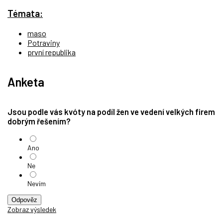
Témata:
maso
Potraviny
první republika
Anketa
Jsou podle vás kvóty na podíl žen ve vedení velkých firem
dobrým řešením?
Ano
Ne
Nevím
Odpověz
Zobraz výsledek