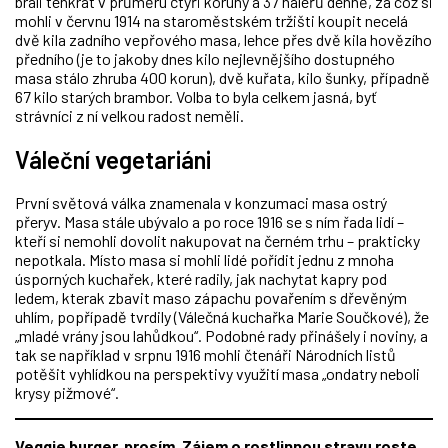
brali tenkrát v průměru čtyři koruny a 37 haléřů denně, za což si
mohli v červnu 1914 na staroměstském tržišti koupit necelá
dvě kila zadního vepřového masa, lehce přes dvě kila hovězího
předního (je to jakoby dnes kilo nejlevnějšího dostupného
masa stálo zhruba 400 korun), dvě kuřata, kilo šunky, případně
67 kilo starých brambor. Volba to byla celkem jasná, byť
strávníci z ní velkou radost neměli.
Váleční vegetariáni
První světová válka znamenala v konzumaci masa ostrý
přeryv. Masa stále ubývalo a po roce 1916 se s ním řada lidí –
kteří si nemohli dovolit nakupovat na černém trhu – prakticky
nepotkala. Místo masa si mohli lidé pořídit jednu z mnoha
úsporných kuchařek, které radily, jak nachytat kapry pod
ledem, kterak zbavit maso zápachu povařením s dřevěným
uhlím, popřípadě tvrdily (Válečná kuchařka Marie Součkové), že
„mladé vrány jsou lahůdkou“. Podobné rady přinášely i noviny, a
tak se například v srpnu 1916 mohli čtenáři Národních listů
potěšit vyhlídkou na perspektivy využití masa „ondatry neboli
krysy pižmové“.
Veggie burger, prosím.
Zájem o rostlinnou stravu roste