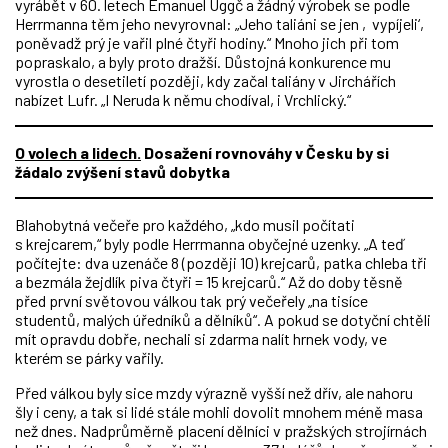
vyrábět v 60. letech Emanuel Uggč a žádný výrobek se podle
Herrmanna těm jeho nevyrovnal: „Jeho taliáni se jen ‚vypíjeli‘,
poněvadž prý je vařil plné čtyři hodiny.“ Mnoho jich při tom
popraskalo, a byly proto dražší. Důstojná konkurence mu
vyrostla o desetiletí později, kdy začal taliány v Jirchářích
nabízet Lufr. „I Neruda k němu chodíval, i Vrchlický.“
O volech a lidech.
Dosažení rovnováhy v Česku by si
žádalo zvýšení stavů dobytka
Blahobytná večeře pro každého, „kdo musil počítati
s krejcarem,“ byly podle Herrmanna obyčejné uzenky. „A teď
počítejte: dva uzenáče 8 (později 10) krejcarů, patka chleba tři
a bezmála žejdlík piva čtyři = 15 krejcarů.“ Až do doby těsně
před první světovou válkou tak prý večeřely „na tisíce
studentů, malých úředníků a dělníků“. A pokud se dotyční chtěli
mít opravdu dobře, nechali si zdarma nalít hrnek vody, ve
kterém se párky vařily.
Před válkou byly sice mzdy výrazně vyšší než dřív, ale nahoru
šly i ceny, a tak si lidé stále mohli dovolit mnohem méně masa
než dnes. Nadprůměrně placení dělníci v pražských strojírnách