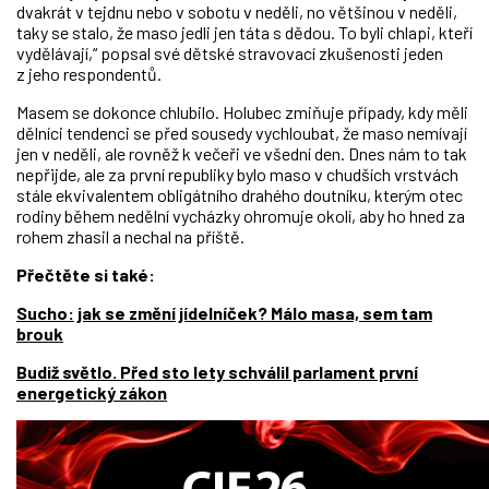
dvakrát v tejdnu nebo v sobotu v neděli, no většinou v neděli,
taky se stalo, že maso jedli jen táta s dědou. To byli chlapi, kteří
vydělávají,“ popsal své dětské stravovací zkušenosti jeden
z jeho respondentů.
Masem se dokonce chlubilo. Holubec zmiňuje případy, kdy měli
dělníci tendenci se před sousedy vychloubat, že maso nemívají
jen v neděli, ale rovněž k večeři ve všední den. Dnes nám to tak
nepřijde, ale za první republiky bylo maso v chudších vrstvách
stále ekvivalentem obligátního drahého doutníku, kterým otec
rodiny během nedělní vycházky ohromuje okolí, aby ho hned za
rohem zhasil a nechal na příště.
Přečtěte si také:
Sucho: jak se změní jídelníček? Málo masa, sem tam
brouk
Budiž světlo. Před sto lety schválil parlament první
energetický zákon