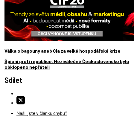
Válka o bagouny aneb Cla za velké hospodářské krize
Špioni proti republice. Meziválečné Československo bylo
obklopeno nepřáteli
Sdílet
Našli jste v článku chybu?