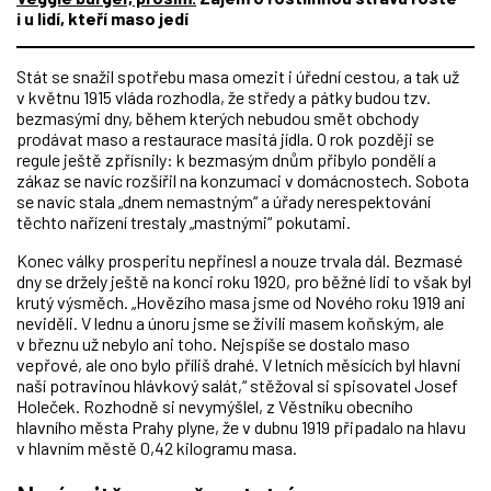
i u lidí, kteří maso jedí
Stát se snažil spotřebu masa omezit i úřední cestou, a tak už
v květnu 1915 vláda rozhodla, že středy a pátky budou tzv.
bezmasými dny, během kterých nebudou smět obchody
prodávat maso a restaurace masitá jídla. O rok později se
regule ještě zpřísnily: k bezmasým dnům přibylo pondělí a
zákaz se navíc rozšířil na konzumaci v domácnostech. Sobota
se navíc stala „dnem nemastným“ a úřady nerespektování
těchto nařízení trestaly „mastnými“ pokutami.
Konec války prosperitu nepřinesl a nouze trvala dál. Bezmasé
dny se držely ještě na konci roku 1920, pro běžné lidi to však byl
krutý výsměch. „Hovězího masa jsme od Nového roku 1919 ani
neviděli. V lednu a únoru jsme se živili masem koňským, ale
v březnu už nebylo ani toho. Nejspíše se dostalo maso
vepřové, ale ono bylo příliš drahé. V letních měsících byl hlavní
naší potravinou hlávkový salát,“ stěžoval si spisovatel Josef
Holeček. Rozhodně si nevymýšlel, z Věstníku obecního
hlavního města Prahy plyne, že v dubnu 1919 připadalo na hlavu
v hlavním městě 0,42 kilogramu masa.