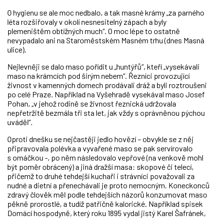
O hygienu se ale moc nedbalo, a tak masné krámy „za parného
léta rozšiřovaly v okolí nesnesitelný zápach a byly
plemeništěm obtížných much“. O moc lépe to ostatně
nevypadalo ani na Staroměstském Masném trhu (dnes Masná
ulice).
Nejlevněji se dalo maso pořídit u „huntýřů“, kteří „vysekávali
maso na krámcích pod širým nebem“. Řezníci provozující
živnost v kamenných domech prodávali dráž a byli roztroušeni
po celé Praze. Například na Vyšehradě vysekával maso Josef
Pohan, „v jehož rodině se živnost řeznická udržovala
nepřetržitě bezmála tři sta let, jak vždy s oprávněnou pýchou
uváděl“.
Oproti dnešku se nejčastěji jedlo hovězí – obvykle se z něj
připravovala polévka a vyvařené maso se pak servírovalo
s omáčkou -, po něm následovalo vepřové (na venkově mohl
být poměr obrácený) a jiná dražší masa: skopové či telecí,
přičemž to druhé tehdejší kuchaři i strávníci považovali za
nudné a dietní a přenechávali je proto nemocným. Koneckonců
zdravý člověk měl podle tehdejších názorů konzumovat maso
pěkně prorostlé, a tudíž patřičně kalorické. Například spisek
Domácí hospodyně, který roku 1895 vydal jistý Karel Šafránek,