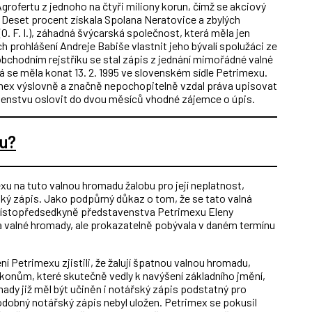
grofertu z jednoho na čtyři miliony korun, čímž se akciový
. Deset procent získala Spolana Neratovice a zbylých
O. F. I.), záhadná švýcarská společnost, která měla jen
h prohlášení Andreje Babiše vlastnit jeho bývalí spolužáci ze
bchodním rejstříku se stal zápis z jednání mimořádné valné
 se měla konat 13. 2. 1995 ve slovenském sídle Petrimexu.
imex výslovně a značně nepochopitelně vzdal práva upisovat
venstvu oslovit do dvou měsíců vhodné zájemce o úpis.
mu?
u na tuto valnou hromadu žalobu pro její neplatnost,
řský zápis. Jako podpůrný důkaz o tom, že se tato valná
místopředsedkyně představenstva Petrimexu Eleny
la valné hromady, ale prokazatelně pobývala v daném termínu
í Petrimexu zjistili, že žalují špatnou valnou hromadu,
úkonům, které skutečně vedly k navýšení základního jmění,
omady již měl být učiněn i notářský zápis podstatný pro
podobný notářský zápis nebyl uložen. Petrimex se pokusil