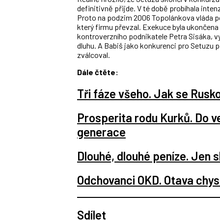
definitivně přijde. V té době probíhala inte
Proto na podzim 2006 Topolánkova vláda po
který firmu převzal. Exekuce byla ukončena 
kontroverzního podnikatele Petra Sisáka, vy
dluhu. A Babiš jako konkurenci pro Setuzu p
zválcoval.
Dále čtěte:
Tři fáze všeho. Jak se Rusk
Prosperita rodu Kurků. Do ve
generace
Dlouhé, dlouhé peníze. Jen 
Odchovanci OKD. Otava chyst
Sdílet