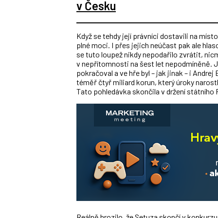
v Česku
Když se tehdy její právníci dostavili na míst
plné moci. I přes jejich neúčast pak ale hl
se tuto loupež nikdy nepodařilo zvrátit, ni
v nepřítomnosti na šest let nepodmíněně. 
pokračoval a ve hře byl – jak jinak – i Andre
téměř čtyř miliard korun, který úroky narostl
Tato pohledávka skončila v držení státního
Reálně hrozilo, že Setuza skončí v konkurzu, 