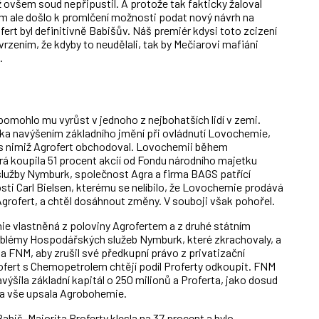
ž ovšem soud nepřipustil. A protože tak fakticky žaloval
m ale došlo k promlčení možnosti podat nový návrh na
ert byl definitivně Babišův. Náš premiér kdysi toto zcizení
zením, že kdyby to neudělali, tak by Mečiarovi mafiáni
.
omohlo mu vyrůst v jednoho z nejbohatších lidí v zemi.
íka navýšením základního jmění při ovládnutí Lovochemie,
s nimiž Agrofert obchodoval. Lovochemii během
rá koupila 51 procent akcií od Fondu národního majetku
 služby Nymburk, společnost Agra a firma BAGS patřící
i Carl Bielsen, kterému se nelíbilo, že Lovochemie prodává
rofert, a chtěl dosáhnout změny. V souboji však pohořel.
ie vlastněná z poloviny Agrofertem a z druhé státním
blémy Hospodářských služeb Nymburk, které zkrachovaly, a
la FNM, aby zrušil své předkupní právo z privatizační
fert s Chemopetrolem chtějí podíl Proferty odkoupit. FNM
šila základní kapitál o 250 milionů a Proferta, jako dosud
t a vše upsala Agrobohemie.
abiš. Majorita Proferty klesla na 37 procent a bylo