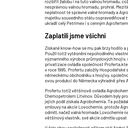
rozšířit žalobu i na tuto valnou hromadu, co
nesprávnou valnou hromadu, prohrál. Mezití
neplatnost té správné valné hromady a Agrof
majetku sousedního státu ospravedlňoval tvr
ukradli celý Petrimex i s cenným Agrofertem
Zaplatili jsme všichni
Získané know-how se mu pak brzy hodilo a p
Použil totiž vytěsnění nepohodlného vlastn
významného výrobce průmyslových hnojiv, 
privatizace ovládla společnost Proferta,kte
v roce 1995. Profertu založily Hospodářské
německému obchodníku s hnojivy, společnost
svou produkci do Německa výhradně přes Ag
Profertu totiž většinově ovládla Agrobohem
Chemopetrolem Litvínov. Důvodem byly pro
jejich podíl získala Agrobohemia. Ta požáda
smlouvy na akcie Lovochemie, protože Agro
odmítl, načež valná hromada Lovochemie navý
většinový vlastník, své akcie odmítla upsa
V čele obou společností přitom stál Andrej B