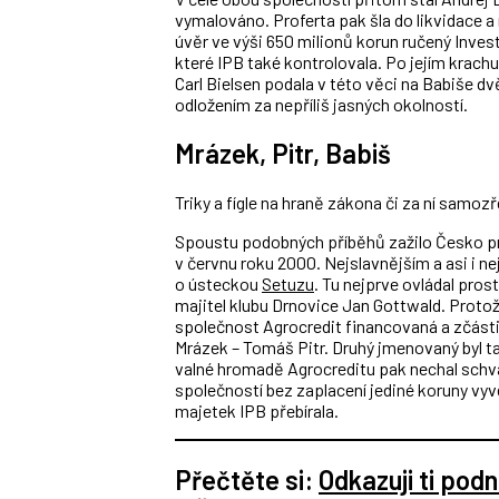
vymalováno. Proferta pak šla do likvidace a
úvěr ve výši 650 milionů korun ručený Inve
které IPB také kontrolovala. Po jejím krach
Carl Bielsen podala v této věci na Babiše d
odložením za nepříliš jasných okolností.
Mrázek, Pitr, Babiš
Triky a fígle na hraně zákona či za ní samo
Spoustu podobných příběhů zažilo Česko prá
v červnu roku 2000. Nejslavnějším a asi i n
o ústeckou
Setuzu
. Tu nejprve ovládal pro
majitel klubu Drnovice Jan Gottwald. Protož
společnost Agrocredit financovaná a zčásti 
Mrázek – Tomáš Pitr. Druhý jmenovaný byl t
valné hromadě Agrocreditu pak nechal schvá
společností bez zaplacení jediné koruny vy
majetek IPB přebírala.
Přečtěte si:
Odkazuji ti pod