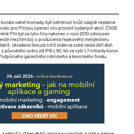
o konání valné hromady, byli odmítnuti kvůli údajně neplatné
asovalo pro Pitrovu operaci sto procent vydaných akcií. ČSOB
cméně Pitr byl za tyto činy nakonec v roce 2010 odsouzen
Jenže mezitím boj o producenta řepkového metylesteru
j Babiš. Ukradená Setuza totiž stále na sobě nesla obří dluh
 z původního úvěru od IPB z 90. let ve výši 1,7 miliardy korun.
 Podpůrného garančního rolnického a lesnického fondu.
z něhož ji už bez dluhů získá nový majitel, a stát o peníze