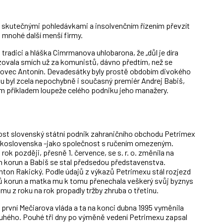
i skutečnými pohledávkami a insolvenčním řízením převzít
 mnohé další menší firmy.
tradici a hláška Cimrmanova uhlobarona, že „důl je díra
zovala smích už za komunistů, dávno předtím, než se
enovec Antonín. Devadesátky byly prostě obdobím divokého
su byl zcela nepochybně i současný premiér Andrej Babiš,
kým příkladem loupeže celého podniku jeho manažery.
nost slovenský státní podnik zahraničního obchodu Petrimex
Československa -jako společnost s ručením omezeným.
 rok později, přesně 1. července, se s. r. o. změnila na
n korun a Babiš se stal předsedou představenstva.
nton Rakický. Podle údajů z výkazů Petrimexu stál rozjezd
nů korun a matka mu k tomu přenechala veškerý svůj byznys
u z roku na rok propadly tržby zhruba o třetinu.
první Mečiarova vláda a ta na konci dubna 1995 vyměnila
 tuhého. Pouhé tři dny po výměně vedení Petrimexu zapsal