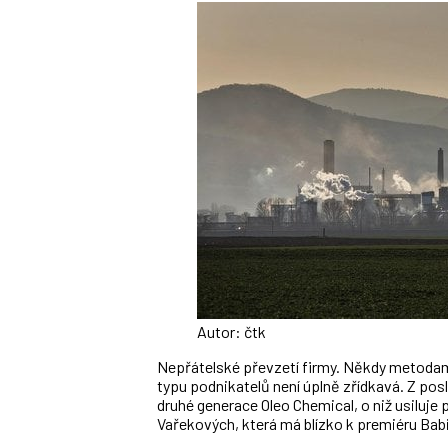
Autor: čtk
Nepřátelské převzetí firmy. Někdy metodami
typu podnikatelů není úplně zřídkavá. Z pos
druhé generace Oleo Chemical, o niž usiluje
Vařekových, která má blízko k premiéru Bab