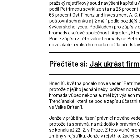
pražský rejstříkový soud navýšení kapitálu A
podíl Petrimexu scvrkl ze sta na 25 procent
65 procent Ost Finanz und Investment A. G. (
poštovní schránku a již měli podle pozdějšíc
švýcarského lycea. Podkladem pro zápis v o
hromady akciové společnosti Agrofert, která
Podle zápisu z této valné hromady se Petr
nové akcie a valná hromada uložila předsta
Přečtěte si:
Jak ukrást fir
Hned 18. května podalo nové vedení Petrimex
protože z jejího jednání nebyl pořízen notá
hromada vůbec nekonala, měl být výslech 
Trenčianské, která se podle zápisu účastni
ve Velké Británii.
Jenže v průběhu řízení právníci nového veden
protože ta správná, na níž došlo k právním 
se konala až 22. 2. v Praze. Z této valné hr
změny v rejstříku. Jenže v rejstříku žádný 