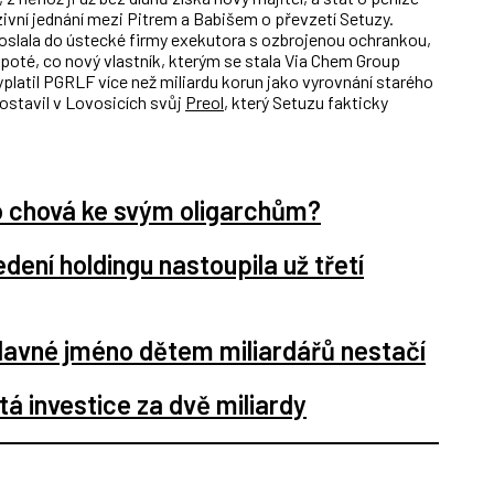
nzivní jednání mezi Pitrem a Babišem o převzetí Setuzy.
slala do ústecké firmy exekutora s ozbrojenou ochrankou,
poté, co nový vlastník, kterým se stala Via Chem Group
platil PGRLF více než miliardu korun jako vyrovnání starého
ostavil v Lovosicích svůj
Preol
, který Setuzu fakticky
o chová ke svým oligarchům?
dení holdingu nastoupila už třetí
slavné jméno dětem miliardářů nestačí
á investice za dvě miliardy