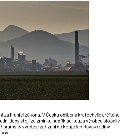
 za hranicí zákona. V Česku oblíbená kratochvíle určitého
lední doby stojí za zmínku například kauza výrobce biopaliv
 příbramský výrobce zařízení do koupelen Ravak rodiny
išovi.