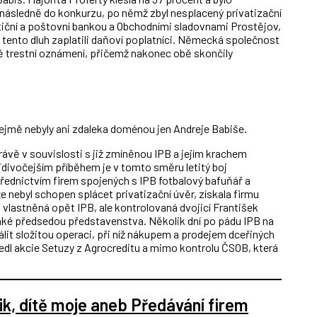
 následně do konkurzu, po němž zbyl nesplacený privatizační
stiční a poštovní bankou a Obchodními sladovnami Prostějov,
u tento dluh zaplatili daňoví poplatníci. Německá společnost
vě trestní oznámení, přičemž nakonec obě skončily
zřejmě nebyly ani zdaleka doménou jen Andreje Babiše.
vě v souvislosti s již zmíněnou IPB a jejím krachem
ejdivočejším příběhem je v tomto směru letitý boj
střednictvím firem spojených s IPB fotbalový bafuňář a
e nebyl schopen splácet privatizační úvěr, získala firmu
vlastněná opět IPB, ale kontrolovaná dvojicí František
aké předsedou představenstva. Několik dní po pádu IPB na
lit složitou operaci, při níž nákupem a prodejem dceřiných
vedl akcie Setuzy z Agrocreditu a mimo kontrolu ČSOB, která
nik, dítě moje aneb Předávání firem