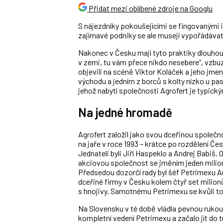
Přidat mezi oblíbené zdroje na Googlu
S nájezdníky pokoušejícími se fingovanými 
zajímavé podniky se ale musejí vypořádávat
Nakonec v Česku mají tyto praktiky dlouhou 
v zemi, tu vám přece nikdo nesebere“, vzbu
objevili na scéně Viktor Koláček a jeho jm
východu a jedním z borců s kolty nízko u pa
jehož nabytí společnosti Agrofert je typic
Na jedné hromadě
Agrofert založil jako svou dceřinou společ
na jaře v roce 1993 – krátce po rozdělení 
Jednateli byli Jiří Haspeklo a Andrej Babiš. O
akciovou společnost se jměním jeden milio
Předsedou dozorčí rady byl šéf Petrimexu A
dceřiné firmy v Česku kolem čtyř set milio
s hnojivy. Samotnému Petrimexu se kvůli tom
Na Slovensku v té době vládla pevnou rukou 
kompletní vedení Petrimexu a začalo jít do