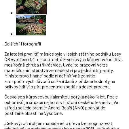
Dalších 11 fotografií
Za letošní první tři měsíce bylo v lesích státního podniku Lesy
ČR vytěženo 1,4 milionu metrů krychlových kůrovcového dříví,
meziročně zhruba třikrát více. Uvádí to pracovní verze
materiálu ministerstva zemědělství pro jednání tripartity.
Ministerstvo financí podle ní definitivně zamítlo
z rozpočtových důvodů snížení daně z přidané hodnoty na
palivové dříví o pět procentních bodů na deset procent.
Česko se s kůrovcovou kalamitou potýká několik let. Podle
odborníků je situace nejhorší v historii českého lesnictví. Ve
středu se jede premiér Andrej Babiš (ANO) podívat do
postižené oblasti na Vysočině.
„Celkový roční objem napadeného dřeva lze prognózovat
minimálně ve stejném rozsahu jako v roce 2018, to je zhruba