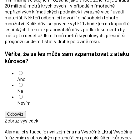
20 milionů metrů krychlových – v případě mimořádně
nepříznivých klimatických podmínek i výrazně více,“ uvádí
materiál. Někteří odborníci hovoří i o násobcích tohoto
množství. Kolik dříví se povede vytěžit, bude jen na kapacitě
lesnických firem a zpracovatelů dříví, podle dokumentu by
mělo jít o deset až 15 milionů metrů krychlových, přesnější
prognózu bude mít stát v druhé polovině roku.
Věříte, že se les může sám vzpamatovat z ataku
kůrovce?
Ano
Ne
Nevím
Odpověz
Zobraz výsledek
Alarmující situace je nyní zejména na Vysočině. „Kraj Vysočina
je územím s obrovským potenciálem pro další šíření kůrovce,