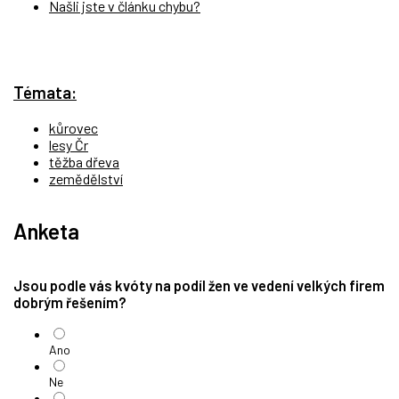
Našli jste v článku chybu?
Témata:
kůrovec
lesy Čr
těžba dřeva
zemědělství
Anketa
Jsou podle vás kvóty na podíl žen ve vedení velkých firem
dobrým řešením?
Ano
Ne