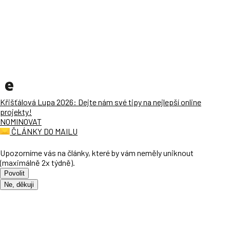
Křišťálová Lupa 2026: Dejte nám své tipy na nejlepší online
projekty!
NOMINOVAT
ČLÁNKY DO MAILU
Upozorníme vás na články, které by vám neměly uniknout
(maximálně 2x týdně).
Povolit
Ne, děkuji