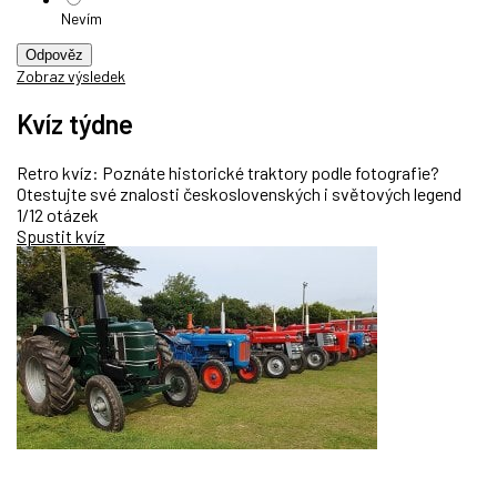
Nevím
Odpověz
Zobraz výsledek
Kvíz týdne
Retro kvíz: Poznáte historické traktory podle fotografie?
Otestujte své znalosti československých i světových legend
1/12 otázek
Spustit kvíz