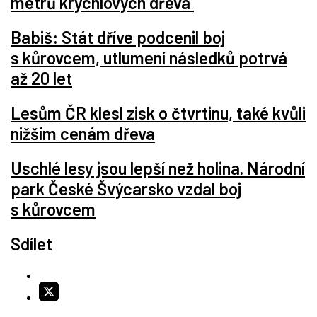
metrů krychlových dřeva
Babiš: Stát dříve podcenil boj
s kůrovcem, utlumení následků potrvá
až 20 let
Lesům ČR klesl zisk o čtvrtinu, také kvůli
nižším cenám dřeva
Uschlé lesy jsou lepší než holina. Národní
park České Švýcarsko vzdal boj
s kůrovcem
Sdílet