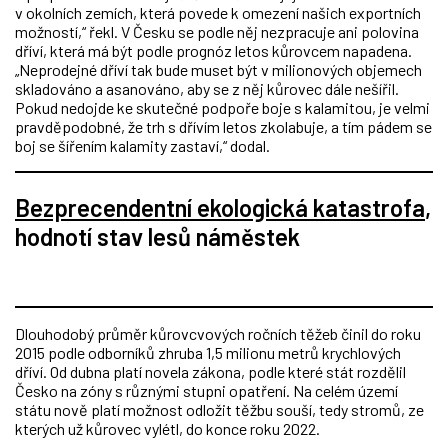
v okolních zemích, která povede k omezení našich exportních
možností,“ řekl. V Česku se podle něj nezpracuje ani polovina
dříví, která má být podle prognóz letos kůrovcem napadena.
„Neprodejné dříví tak bude muset být v milionových objemech
skladováno a asanováno, aby se z něj kůrovec dále nešířil.
Pokud nedojde ke skutečné podpoře boje s kalamitou, je velmi
pravděpodobné, že trh s dřívím letos zkolabuje, a tím pádem se
boj se šířením kalamity zastaví,“ dodal.
Bezprecendentní ekologická katastrofa
,
hodnotí stav lesů náměstek
Dlouhodobý průměr kůrovcvových ročních těžeb činil do roku
2015 podle odborníků zhruba 1,5 milionu metrů krychlových
dříví. Od dubna platí novela zákona, podle které stát rozdělil
Česko na zóny s různými stupni opatření. Na celém území
státu nově platí možnost odložit těžbu souší, tedy stromů, ze
kterých už kůrovec vylétl, do konce roku 2022.