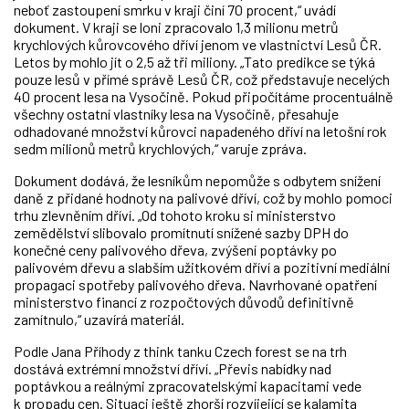
neboť zastoupení smrku v kraji činí 70 procent,“ uvádí
dokument. V kraji se loni zpracovalo 1,3 milionu metrů
krychlových kůrovcového dříví jenom ve vlastnictví Lesů ČR.
Letos by mohlo jít o 2,5 až tři miliony. „Tato predikce se týká
pouze lesů v přímé správě Lesů ČR, což představuje necelých
40 procent lesa na Vysočině. Pokud připočítáme procentuálně
všechny ostatní vlastníky lesa na Vysočině, přesahuje
odhadované množství kůrovci napadeného dříví na letošní rok
sedm milionů metrů krychlových,“ varuje zpráva.
Dokument dodává, že lesníkům nepomůže s odbytem snížení
daně z přidané hodnoty na palivové dříví, což by mohlo pomoci
trhu zlevněním dříví. „Od tohoto kroku si ministerstvo
zemědělství slibovalo promítnutí snížené sazby DPH do
konečné ceny palivového dřeva, zvýšení poptávky po
palivovém dřevu a slabším užitkovém dříví a pozitivní mediální
propagaci spotřeby palivového dřeva. Navrhované opatření
ministerstvo financí z rozpočtových důvodů definitivně
zamítnulo,“ uzavírá materiál.
Podle Jana Příhody z think tanku Czech forest se na trh
dostává extrémní množství dříví. „Převis nabídky nad
poptávkou a reálnými zpracovatelskými kapacitami vede
k propadu cen. Situaci ještě zhorší rozvíjející se kalamita