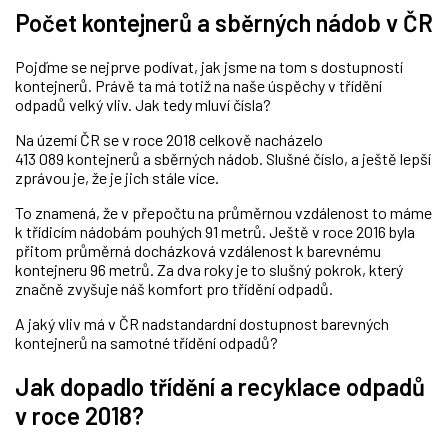
Počet kontejnerů a sběrných nádob v ČR
Pojďme se nejprve podívat, jak jsme na tom s dostupností
kontejnerů. Právě ta má totiž na naše úspěchy v třídění
odpadů velký vliv. Jak tedy mluví čísla?
Na území ČR se v roce 2018 celkově nacházelo
413 089 kontejnerů a sběrných nádob. Slušné číslo, a ještě lepší
zprávou je, že je jich stále více.
To znamená, že v přepočtu na průměrnou vzdálenost to máme
k třídicím nádobám pouhých 91 metrů. Ještě v roce 2016 byla
přitom průměrná docházková vzdálenost k barevnému
kontejneru 96 metrů. Za dva roky je to slušný pokrok, který
značně zvyšuje náš komfort pro třídění odpadů.
A jaký vliv má v ČR nadstandardní dostupnost barevných
kontejnerů na samotné třídění odpadů?
Jak dopadlo třídění a recyklace odpadů
v roce 2018?