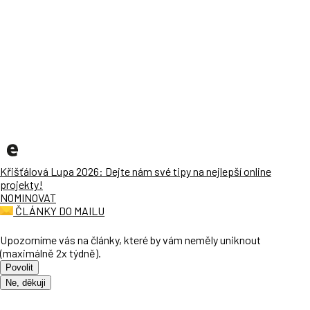
Křišťálová Lupa 2026: Dejte nám své tipy na nejlepší online
projekty!
NOMINOVAT
ČLÁNKY DO MAILU
Upozorníme vás na články, které by vám neměly uniknout
(maximálně 2x týdně).
Povolit
Ne, děkuji