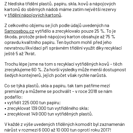
Z hlediska třídění plastů, papíru, skla, kovů a nápojových
kartonů do sběrných nádob máme zatím největší rezervy
v
třídění nápojových kartonů
.
Z celkového objemu se jich podle údajů uvedených na
Samosebou.cz
vytřídilo a zrecyklovalo pouze 25 %. To je
škoda, protože právě nápojový karton obsahuje až 75 %
opravdu kvalitního papíru. Ten bychom mohli před jeho
nevratnou likvidací při správném třídění využít díky recyklaci
ještě 5 až 7krát.
Trochu lépe jsme na tom s recyklací vytříděných kovů – těch
zrecyklujeme 60 %. Za horší výsledky může menší dostupnost
šedých kontejnerů, jejich počet však rychle narůstá.
Co se týká plastů, skla a papíru, tak tam patříme mezi
premianty a můžeme se pochválit – v roce 2018 se nám
podařilo:
• vytřídit 225 000 tun papíru;
• zrecyklovat 139 000 tun vytříděného skla;
• zrecyklovat 149 000 tun vytříděných plastů.
V každé z výše uvedených tříděných komodit byl zaznamenán
nárůst v rozmezí 6 000 až 10 000 tun oproti roku 2017!