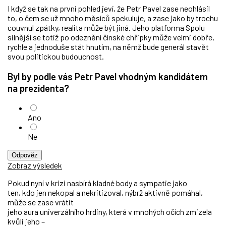
I když se tak na první pohled jeví, že Petr Pavel zase neohlásil
to, o čem se už mnoho měsíců spekuluje, a zase jako by trochu
couvnul zpátky, realita může být jiná. Jeho platforma Spolu
silnější se totiž po odeznění čínské chřipky může velmi dobře,
rychle a jednoduše stát hnutím, na němž bude generál stavět
svou politickou budoucnost.
Byl by podle vás Petr Pavel vhodným kandidátem
na prezidenta?
Ano
Ne
Odpověz
Zobraz výsledek
Pokud nyní v krizi nasbírá kladné body a sympatie jako
ten, kdo jen nekopal a nekritizoval, nýbrž aktivně pomáhal,
může se zase vrátit
jeho aura univerzálního hrdiny, která v mnohých očích zmizela
kvůli jeho –