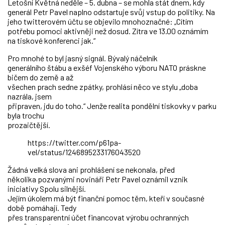
Letošní Květná neděle – 5. dubna – se mohla stát dnem, kdy
generál Petr Pavel naplno odstartuje svůj vstup do politiky. Na
jeho twitterovém účtu se objevilo mnohoznačné: „Cítím
potřebu pomoci aktivněji než dosud. Zítra ve 13.00 oznámím
na tiskové konferenci jak.“
Pro mnohé to byl jasný signál. Bývalý náčelník
generálního štábu a exšéf Vojenského výboru NATO práskne
bičem do země a až
všechen prach sedne zpátky, prohlásí něco ve stylu „doba
nazrála, jsem
připraven, jdu do toho.“ Jenže realita pondělní tiskovky v parku
byla trochu
prozaičtější.
https://twitter.com/p61pa­
vel/status/1246895233176043520
Žádná velká slova ani prohlášení se nekonala, před
několika pozvanými novináři Petr Pavel oznámil vznik
iniciativy Spolu silnější.
Jejím úkolem má být finanční pomoc těm, kteří v současné
době pomáhají. Tedy
přes transparentní účet financovat výrobu ochranných