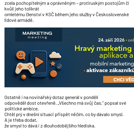
zcela pochopitelným a oprávněným – protiruským postojům či
kvůli jeho tolikrát
omletému členství v KSČ během jeho služby v Československé
lidové armádě.
Ostatně i na novinářský dotaz generál v pondělí
odpověděl dost otevřeně. „Všechno má svůj čas,“ popsal své
politické ambice.
Chtěl prý v dnešní situaci přispět něčím, co by dávalo smysl.
A je třeba dodat,
že smysl to dává i z dlouhodobějšího hlediska.