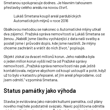
Smetanou spolupracuje dodnes. Je hlavním tahounem
přestavby celého areálu na novou čtvrť.
Lukáš Smetana koupil areál pardubických
Automatických mlýnů v roce 2016
Obálkovou metodou se nakonec o Automatické mlýny utkali
dva zájemci. Pražská správa nemovitostí a Lukáš Smetana se
ženou. „Nabídli jsme částku vycházející z data naší svatby a
poslali jsme i průvodní dopis, kde jsme nastínili, že mlýny
chceme zachránit a vrátit do nich život,“ popisuje.
Objekt získal za dvacet milionů korun. Jeho nabídka byla
o jeden milion korun vyšší než ta od Pražské správy
nemovitostí. „Pražská správa nemovitostí nás pak ještě
kontaktovala, nejprve abychom od koupi ustoupili a poté, když
už to bylo v katastru přepsané, ať jim areál přeprodáme, což
jsem odmítl,“ vzpomíná Smetana.
Status památky jako výhoda
Stavba je evidována jako národní kulturní památka, což plány
nového majitele podstatně svázalo. Navíc pojišťovna odmítla