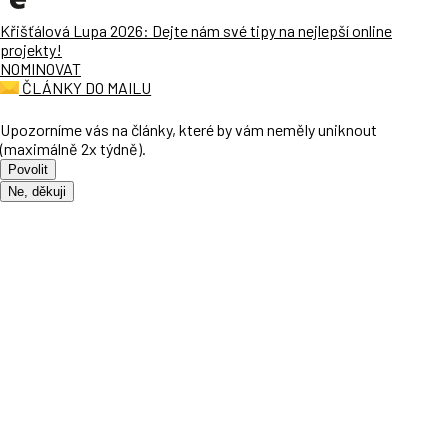
Křišťálová Lupa 2026: Dejte nám své tipy na nejlepší online
projekty!
NOMINOVAT
ČLÁNKY DO MAILU
Upozorníme vás na články, které by vám neměly uniknout
(maximálně 2x týdně).
Povolit
Ne, děkuji