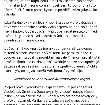
objekt pojistit na kupní cenu. „Řekli mi, že areál má hodnotu
minimálně 150 milionů korun, musel jsem to pojistit na tuto
částku,“ líčí. Status památky se ale později ukázal jako velká
výhoda.
Když Pardubický kraj hledal vhodné prostory pro vybudování
nové Východočeské galerie, vyšlo najevo, že lepší objekt než
hlavní budovu Gočárových mlýnů bude hledat jen těžko. Před
dvěma lety proto hlavní budovu mlýnů kraj odkoupil za
dvaadvacet milionů korun.
„Občas mi někdo vpálí, že jsem koupil celý areál za dvacet
milionů a prodal část za 22,5 milionu. Ale je mi to jedno, tu
budovu jsem prodal i s projektem na galerii, jenom projekt stál
devět milionů korun. Navíc kraj uvolňuje peníze postupně a já
se zavázal, že všechno investujeme zpátky do areálu. A chtěl
bych mlýny co nejvíc otevřít veřejnosti,“ vysvětluje.
Vizualizace rekonstrukce Automatických mlýnů
Projekt nové Východočeské galerie vznikal přes deset let.
V době, kdy Smetana Gočárovy mlýny koupil, nebylo vůbec
jasné, kde má galerie být. Původní plány totiž směřovaly celý
projekt na Zámek Pardubice, z toho ale sešlo, neboť šlo
o nevyhovující prostory. Naopak hlavní budova Automatických