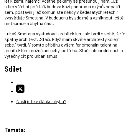
let k zemi, nájemci včetně pekárny se přesunou jinam. „Už
s tím všichni počítají, budova kazí panorama mlýnů, nepatří
sem, postavili ji až komunisté někdy v šedesátých letech,“
vysvětluje Smetana. V budoucnu by zde měla vzniknout ještě
restaurace a obytná část.
Lukáš Smetana vystudoval architekturu, ale tvrdí o sobě, že je
špatný architekt. „Stačí, když mám skvělé architekty kolem
sebe,“ tvrdí. V tomto příběhu ovšem fenomenální talent na
architekturu možná ani nebyl potřeba. Stačil obchodní duch a
výtečný cit pro urbanismus.
Sdílet
Našli jste v článku chybu?
Témata: