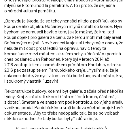
mlýnů se k tomu hodila perfektně. A to i proto, že se jedná
o národní kulturní památku.
„Opravdu je škoda, že se tehdy nenašel nikdo z politiků, kdo by
koupi celého objektu Gočárových mlýnů dotáhl do konce. Nyní
bychom se nemuseli bavit o tom, jak je možné, že kraj teď
koupil objekt pro galerii za cenu, za kterou mohl mít celý areál
Gočárových mlýnů. Nové vedení kraje asi tehdy mělo obavu, že
nebude mít dost prostředků na opravu, navíc tehdy ta
komunikace mezi městem a krajem nebyla ideální,“ vzpomíná
dnes poslanec Jan Řehounek, který byl v letech 2014 až
2018 zastupitelem a náměstkem primátora Pardubic, od roku
2016 pak zastupitelem Pardubického kraje. „Myslím ale, že je
nakonec dobře, že nyní v tom areálu bude fungovat město, kraj
i soukromý vlastník,“ uzavírá.
Rekonstrukce budovy, kde má být galerie, začala před několika
týdny. Kraj za ni utratí skoro tři sta milionů korun, část má jít
z dotací. Smetana ve snaze mít pod kontrolou, co v jeho areálu
vznikne, prodal Pardubickému kraji budovu včetně projektové
dokumentace. „Aby to třeba nedopadlo tak, že se po volbách
někdo rozhodne, že tady budou byty,“ zdůrazňuje.
Vizualizace rekonstrukce Automatických mlýnů