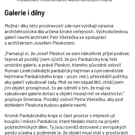
Galerie i dílny
Možná i díky této prozíravosti zde nyní vznikají výrazná
architektonická díla určená široké veřejnosti. Východočeskou
galerii navrhl architekt Petr Všetečka ve spolupráci
s architektem Josefem Pleskotem.
„Pamatuji si, že Josef Pleskot se sem několikrát přijel podívat,
teprve až později jsem zjistil, že pro Pardubický kraj řeší
umístění galerie, a právě Pleskot, kterého původně oslovil
Roman Línek (někdejší pardubický hejtman a nyní náměstek
hejtmana Pardubického kraje – pozn. red.), přesvědčil politiky,
aby galerii vybudovali tady. Mně se ten nápad líbil, chtěl jsem
jim objekt pronajmout, to ale odmítli s tím, že mají na
vybudování galerie dotaci a objekt musejí mít ve vlastnictví,“
popisuje Smetana. Později oslovil Petra Všetečku, aby pod
dohledem Pleskota budovu galerie navrhl.
Kromě Pardubického kraje si část prostor v mlýnech už
koupilo i město Pardubice, které hledalo místo na projekt
polytechnických dílen. Ty jsou rovněž dotované z evropských
peněz a jedna z podmínek je, že objekt musí stát v prostorách