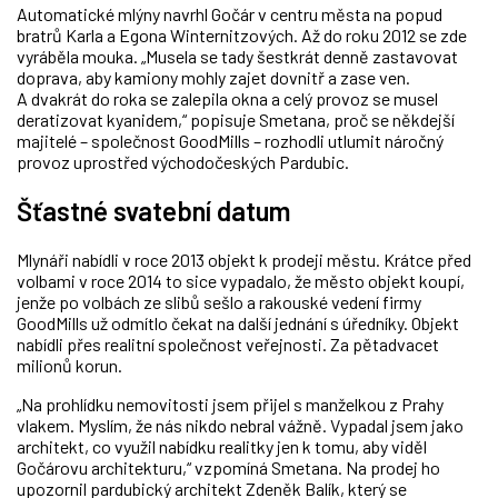
Automatické mlýny navrhl Gočár v centru města na popud
bratrů Karla a Egona Winternitzových. Až do roku 2012 se zde
vyráběla mouka. „Musela se tady šestkrát denně zastavovat
doprava, aby kamiony mohly zajet dovnitř a zase ven.
A dvakrát do roka se zalepila okna a celý provoz se musel
deratizovat kyanidem,“ popisuje Smetana, proč se někdejší
majitelé – společnost GoodMills – rozhodli utlumit náročný
provoz uprostřed východočeských Pardubic.
Šťastné svatební datum
Mlynáři nabídli v roce 2013 objekt k prodeji městu. Krátce před
volbami v roce 2014 to sice vypadalo, že město objekt koupí,
jenže po volbách ze slibů sešlo a rakouské vedení firmy
GoodMills už odmítlo čekat na další jednání s úředníky. Objekt
nabídli přes realitní společnost veřejnosti. Za pětadvacet
milionů korun.
„Na prohlídku nemovitosti jsem přijel s manželkou z Prahy
vlakem. Myslím, že nás nikdo nebral vážně. Vypadal jsem jako
architekt, co využil nabídku realitky jen k tomu, aby viděl
Gočárovu architekturu,“ vzpomíná Smetana. Na prodej ho
upozornil pardubický architekt Zdeněk Balík, který se