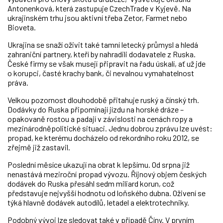
Antonenková, která zastupuje CzechTrade v Kyjevě. Na
ukrajinském trhu jsou aktivní třeba Zetor, Farmet nebo
Bioveta.
Ukrajina se snaží oživit také tamní letecký průmysl a hledá
zahraniční partnery, kteří by nahradili dodavatele z Ruska.
České firmy se však musejí připravit na řadu úskalí, ať už jde
o korupci, časté krachy bank, či nevalnou vymahatelnost
práva.
Velkou pozornost dlouhodobě přitahuje ruský a čínský trh.
Dodávky do Ruska připomínají jízdu na horské dráze –
opakovaně rostou a padají v závislosti na cenách ropy a
mezinárodněpolitické situaci. Jednu dobrou zprávu lze uvést:
propad, ke kterému docházelo od rekordního roku 2012, se
zřejmě již zastavil.
Poslední měsíce ukazují na obrat k lepšímu. Od srpna již
nenastává meziroční propad vývozu. Říjnový objem českých
dodávek do Ruska přesáhl sedm miliard korun, což
představuje nejvyšší hodnotu od loňského dubna. Oživení se
týká hlavně dodávek autodílů, letadel a elektrotechniky.
Podobný vývoj lze sledovat také v případě Číny. V prvním