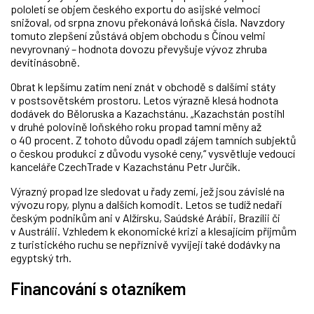
pololetí se objem českého exportu do asijské velmoci
snižoval, od srpna znovu překonává loňská čísla. Navzdory
tomuto zlepšení zůstává objem obchodu s Čínou velmi
nevyrovnaný – hodnota dovozu převyšuje vývoz zhruba
devítinásobně.
Obrat k lepšímu zatím není znát v obchodě s dalšími státy
v postsovětském prostoru. Letos výrazně klesá hodnota
dodávek do Běloruska a Kazachstánu. „Kazachstán postihl
v druhé polovině loňského roku propad tamní měny až
o 40 procent. Z tohoto důvodu opadl zájem tamních subjektů
o českou produkci z důvodu vysoké ceny,“ vysvětluje vedoucí
kanceláře CzechTrade v Kazachstánu Petr Jurčík.
Výrazný propad lze sledovat u řady zemí, jež jsou závislé na
vývozu ropy, plynu a dalších komodit. Letos se tudíž nedaří
českým podnikům ani v Alžírsku, Saúdské Arábii, Brazílii či
v Austrálii. Vzhledem k ekonomické krizi a klesajícím příjmům
z turistického ruchu se nepříznivě vyvíjejí také dodávky na
egyptský trh.
Financování s otazníkem