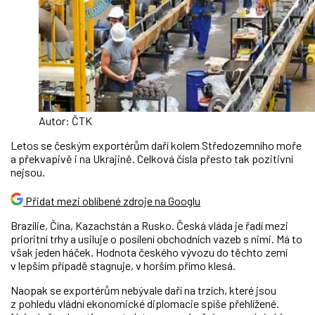
Autor: ČTK
Letos se českým exportérům daří kolem Středozemního moře
a překvapivě i na Ukrajině. Celková čísla přesto tak pozitivní
nejsou.
Přidat mezi oblíbené zdroje na Googlu
Brazílie, Čína, Kazachstán a Rusko. Česká vláda je řadí mezi
prioritní trhy a usiluje o posílení obchodních vazeb s nimi. Má to
však jeden háček. Hodnota českého vývozu do těchto zemí
v lepším případě stagnuje, v horším přímo klesá.
Naopak se exportérům nebývale daří na trzích, které jsou
z pohledu vládní ekonomické diplomacie spíše přehlížené.