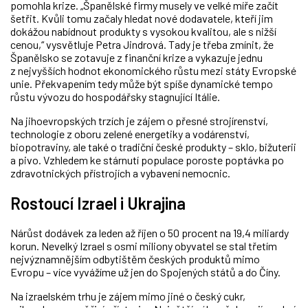
pomohla krize. „Španělské firmy musely ve velké míře začít
šetřit. Kvůli tomu začaly hledat nové dodavatele, kteří jim
dokážou nabídnout produkty s vysokou kvalitou, ale s nižší
cenou,“ vysvětluje Petra Jindrová. Tady je třeba zmínit, že
Španělsko se zotavuje z finanční krize a vykazuje jednu
z nejvyšších hodnot ekonomického růstu mezi státy Evropské
unie. Překvapením tedy může být spíše dynamické tempo
růstu vývozu do hospodářsky stagnující Itálie.
Na jihoevropských trzích je zájem o přesné strojírenství,
technologie z oboru zelené energetiky a vodárenství,
biopotraviny, ale také o tradiční české produkty – sklo, bižuterii
a pivo. Vzhledem ke stárnutí populace poroste poptávka po
zdravotnických přístrojích a vybavení nemocnic.
Rostoucí Izrael i Ukrajina
Nárůst dodávek za leden až říjen o 50 procent na 19,4 miliardy
korun. Nevelký Izrael s osmi miliony obyvatel se stal třetím
nejvýznamnějším odbytištěm českých produktů mimo
Evropu – více vyvážíme už jen do Spojených států a do Číny.
Na izraelském trhu je zájem mimo jiné o český cukr,