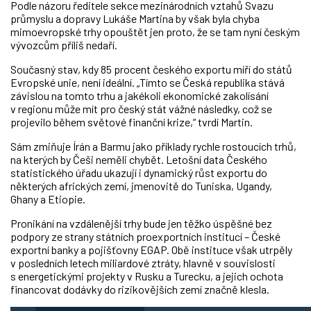
Podle názoru ředitele sekce mezinárodních vztahů Svazu
průmyslu a dopravy Lukáše Martina by však byla chyba
mimoevropské trhy opouštět jen proto, že se tam nyní českým
vývozcům příliš nedaří.
Současný stav, kdy 85 procent českého exportu míří do států
Evropské unie, není ideální. „Tímto se Česká republika stává
závislou na tomto trhu a jakékoli ekonomické zakolísání
v regionu může mít pro český stát vážné následky, což se
projevilo během světové finanční krize,“ tvrdí Martin.
Sám zmiňuje Írán a Barmu jako příklady rychle rostoucích trhů,
na kterých by Češi neměli chybět. Letošní data Českého
statistického úřadu ukazují i dynamický růst exportu do
některých afrických zemí, jmenovitě do Tuniska, Ugandy,
Ghany a Etiopie.
Pronikání na vzdálenější trhy bude jen těžko úspěšné bez
podpory ze strany státních proexportních institucí – České
exportní banky a pojišťovny EGAP. Obě instituce však utrpěly
v posledních letech miliardové ztráty, hlavně v souvislosti
s energetickými projekty v Rusku a Turecku, a jejich ochota
financovat dodávky do rizikovějších zemí značně klesla.