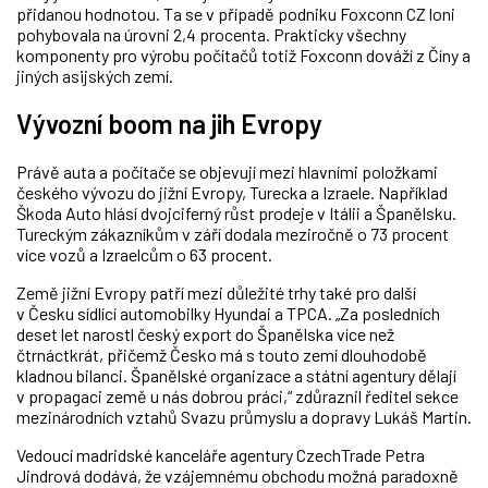
přidanou hodnotou. Ta se v případě podniku Foxconn CZ loni
pohybovala na úrovni 2,4 procenta. Prakticky všechny
komponenty pro výrobu počítačů totiž Foxconn dováží z Číny a
jiných asijských zemí.
Vývozní boom na jih Evropy
Právě auta a počítače se objevují mezi hlavními položkami
českého vývozu do jižní Evropy, Turecka a Izraele. Například
Škoda Auto hlásí dvojciferný růst prodeje v Itálii a Španělsku.
Tureckým zákazníkům v září dodala meziročně o 73 procent
více vozů a Izraelcům o 63 procent.
Země jižní Evropy patří mezi důležité trhy také pro další
v Česku sídlící automobilky Hyundai a TPCA. „Za posledních
deset let narostl český export do Španělska více než
čtrnáctkrát, přičemž Česko má s touto zemí dlouhodobě
kladnou bilanci. Španělské organizace a státní agentury dělají
v propagaci země u nás dobrou práci,“ zdůraznil ředitel sekce
mezinárodních vztahů Svazu průmyslu a dopravy Lukáš Martin.
Vedoucí madridské kanceláře agentury CzechTrade Petra
Jindrová dodává, že vzájemnému obchodu možná paradoxně