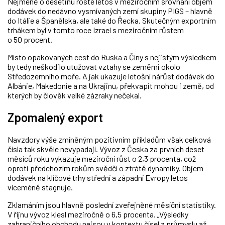
Nejméně o desetinu roste letos v meziročním srovnání objem
dodávek do nedávno vysmívaných zemí skupiny PIGS – hlavně
do Itálie a Španělska, ale také do Řecka. Skutečným exportním
trhákem byl v tomto roce Izrael s meziročním růstem
o 50 procent.
Místo opakovaných cest do Ruska a Číny s nejistým výsledkem
by tedy neškodilo utužovat vztahy se zeměmi okolo
Středozemního moře. A jak ukazuje letošní nárůst dodávek do
Albánie, Makedonie a na Ukrajinu, překvapit mohou i země, od
kterých by člověk velké zázraky nečekal.
Zpomalený export
Navzdory výše zmíněným pozitivním příkladům však celková
čísla tak skvěle nevypadají. Vývoz z Česka za prvních deset
měsíců roku vykazuje meziroční růst o 2,3 procenta, což
oproti předchozím rokům svědčí o ztrátě dynamiky. Objem
dodávek na klíčové trhy střední a západní Evropy letos
víceméně stagnuje.
Zklamáním jsou hlavně poslední zveřejněné měsíční statistiky.
V říjnu vývoz klesl meziročně o 6,5 procenta. „Výsledky
zahraničního obchodu nejsou v kontextu čísel z průmyslu až