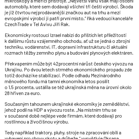
mikroskopy a měřicí přístroje. „Největší váhu však mají osobní
automobily, které sem dodávají všichni tři čeští výrobci. Škoda
je již čtvrtou nejprodávanější značkou aut na trhu a mezi
evropskými výrobci jí patří první místo,“ říká vedoucí kanceláře
CzechTrade v Tel Avivu Jiří Rak.
Ekonomicky rostoucí Izrael nabízí do příštích let příležitosti
k dalšímu růstu vzájemného obchodu, ať už se jedná o zbrojní
techniku, vodárenství, IT, dopravní infrastrukturu či aktuální
rozmach těžby zemního plynu a budování plynových elektráren.
Překvapením může být 42procentní nárůst českého vývozu na
Ukrajinu. Po dvou letech strmého ekonomického propadu zde
totiž dochází ke stabilizaci. Podle odhadu Mezinárodního
měnového fondu má tamní ekonomika letos posílit
o 1,5 procenta, ustálila se též ukrajinská měna na úrovni okolo
28 hřiven za euro.
Současným tahounem ukrajinské ekonomiky je zemědělství,
jehož podíl na HDP a vývozu roste. „Na místním trhu se
v současné době nejlépe vede firmám, které dodávají pro
rostlinnou a živočišnou výrobu.
Tedy například traktory, pluhy, stroje na zpracování obilí a
vybavení pro chovy skotu a drůbeže,“ vysvětluje Oksana