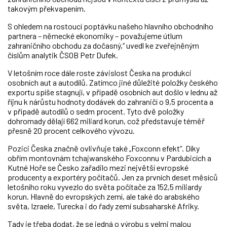
takovým překvapením.
S ohledem na rostoucí poptávku našeho hlavního obchodního
partnera – německé ekonomiky – považujeme útlum
zahraničního obchodu za dočasný,“ uvedl ke zveřejněným
číslům analytik ČSOB Petr Dufek.
V letošním roce dále roste závislost Česka na produkci
osobních aut a autodílů. Zatímco jiné důležité položky českého
exportu spíše stagnují, v případě osobních aut došlo v lednu až
říjnu k nárůstu hodnoty dodávek do zahraničí o 9,5 procenta a
v případě autodílů o sedm procent. Tyto dvě položky
dohromady dělají 662 miliard korun, což představuje téměř
přesně 20 procent celkového vývozu.
Pozici Česka značně ovlivňuje také „Foxconn efekt“. Díky
obřím montovnám tchajwanského Foxconnu v Pardubicích a
Kutné Hoře se Česko zařadilo mezi největší evropské
producenty a exportéry počítačů. Jen za prvních deset měsíců
letošního roku vyvezlo do světa počítače za 152,5 miliardy
korun. Hlavně do evropských zemí, ale také do arabského
světa, Izraele, Turecka i do řady zemí subsaharské Afriky.
Tady je třeba dodat, že se jedná o výrobu s velmi malou