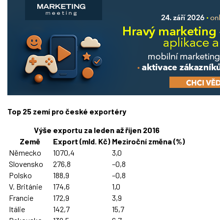
Top 25 zemí pro české exportéry
Výše exportu za leden až říjen 2016
Země
Export (mld. Kč)
Meziroční změna (%)
Německo
1070,4
3,0
Slovensko
276,8
–0,8
Polsko
188,9
–0,8
V. Británie
174,6
1,0
Francie
172,9
3,9
Itálie
142,7
15,7