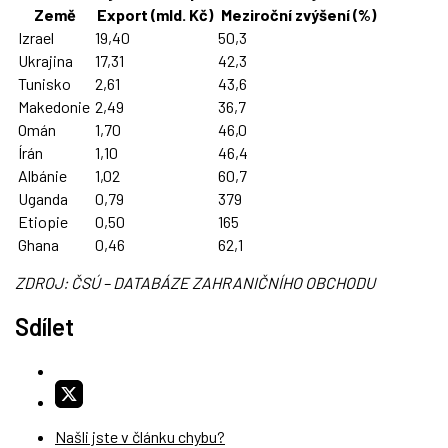
Země
Export (mld. Kč)
Meziroční zvýšení (%)
Izrael
19,40
50,3
Ukrajina
17,31
42,3
Tunisko
2,61
43,6
Makedonie
2,49
36,7
Omán
1,70
46,0
Írán
1,10
46,4
Albánie
1,02
60,7
Uganda
0,79
379
Etiopie
0,50
165
Ghana
0,46
62,1
ZDROJ: ČSÚ – DATABÁZE ZAHRANIČNÍHO OBCHODU
Sdílet
Našli jste v článku chybu?