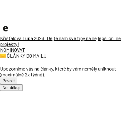
Křišťálová Lupa 2026: Dejte nám své tipy na nejlepší online
projekty!
NOMINOVAT
ČLÁNKY DO MAILU
Upozorníme vás na články, které by vám neměly uniknout
(maximálně 2x týdně).
Povolit
Ne, děkuji