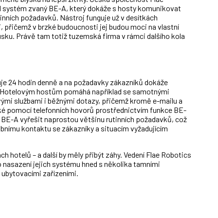
AI systém zvaný BE-A, který dokáže s hosty komunikovat
utinních požadavků. Nástroj funguje už v desítkách
i, přičemž v brzké budoucnosti jej budou moci na vlastní
ku. Právě tam totiž tuzemská firma v rámci dalšího kola
guje 24 hodin denně a na požadavky zákazníků dokáže
. Hotelovým hostům pomáhá například se samotnými
ými službami i běžnými dotazy, přičemž kromě e-mailu a
é pomocí telefonních hovorů prostřednictvím funkce BE-
 BE-A vyřešit naprostou většinu rutinních požadavků, což
nímu kontaktu se zákazníky a situacím vyžadujícím
ch hotelů – a další by měly přibýt záhy. Vedení Flae Robotics
o nasazení jejich systému hned s několika tamními
 ubytovacími zařízeními.