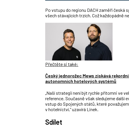
Po vstupu do regionu DACH zaměří česká sp
všech stávajících trzích. Což každopádně nez
Přečtěte si také:
Český jednorožec Mews získává rekordních
autonomních hotelových systémů
„Naší strategií není být rychle přítomni ve 
reference. Současně však sledujeme další 
vstup do Spojených států, které považujeme 
v hotelnictví,“ uzavírá Linek.
Sdílet