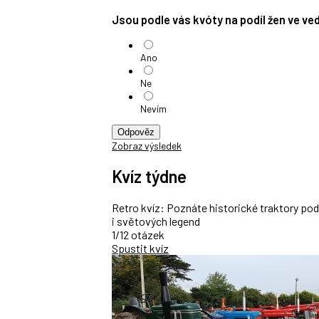
Jsou podle vás kvóty na podíl žen ve v
Ano
Ne
Nevím
Odpověz
Zobraz výsledek
Kvíz týdne
Retro kvíz: Poznáte historické traktory po
i světových legend
1/12 otázek
Spustit kvíz