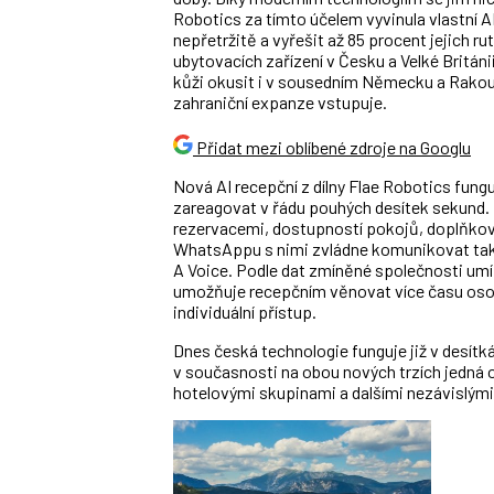
Robotics za tímto účelem vyvinula vlastní 
nepřetržitě a vyřešit až 85 procent jejich r
ubytovacích zařízení v Česku a Velké Británi
kůži okusit i v sousedním Německu a Rakous
zahraniční expanze vstupuje.
Přidat mezi oblíbené zdroje na Googlu
Nová AI recepční z dílny Flae Robotics fun
zareagovat v řádu pouhých desítek sekund
rezervacemi, dostupností pokojů, doplňkov
WhatsAppu s nimi zvládne komunikovat tak
A Voice. Podle dat zmíněné společnosti umí
umožňuje recepčním věnovat více času osob
individuální přístup.
Dnes česká technologie funguje již v desítká
v současnosti na obou nových trzích jedná 
hotelovými skupinami a dalšími nezávislými