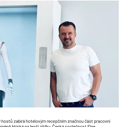
zy hostů zabírá hotelovým recepčním značnou část pracovní
méně blýská na lepší zítřky. Česká společnost Flae