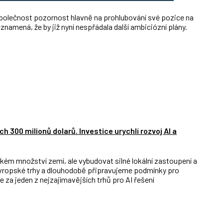
olečnost pozornost hlavně na prohlubování své pozice na
namená, že by již nyní nespřádala další ambiciózní plány.
 300 milionů dolarů. Investice urychlí rozvoj AI a
velkém množství zemí, ale vybudovat silné lokální zastoupení a
evropské trhy a dlouhodobě připravujeme podmínky pro
za jeden z nejzajímavějších trhů pro AI řešení