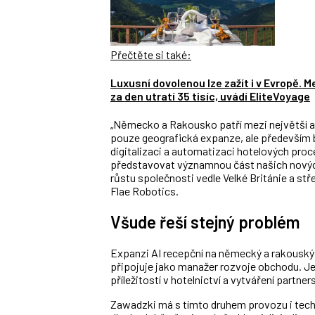
Přečtěte si také:
Luxusní dovolenou lze zažít i v Evropě. M
za den utratí 35 tisíc, uvádí EliteVoyage
„Německo a Rakousko patří mezi největší a 
pouze geografická expanze, ale především 
digitalizaci a automatizaci hotelových pro
představovat významnou část našich nových 
růstu společnosti vedle Velké Británie a stře
Flae Robotics.
Všude řeší stejný problém
Expanzi AI recepční na německý a rakouský 
připojuje jako manažer rozvoje obchodu. J
příležitostí v hotelnictví a vytváření partner
Zawadzki má s tímto druhem provozu i tech