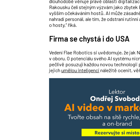
dlouhodobě věnuje právě oblasti digitaliza
Rakousku čelí stejným výzvám jako zbytek E
vyšším očekáváním hostů. AI může zásadně 
nahradí personál, ale tím, že odstraní rutin
o hosty,“ říká.
Firma se chystá i do USA
Vedení Flae Robotics si uvědomuje, že jak
v oboru. O potenciálu svého AI systému nic
pečlivě posuzují každou novou technologii p
jejich
umělou inteligenci
náležitě ocenit, věř