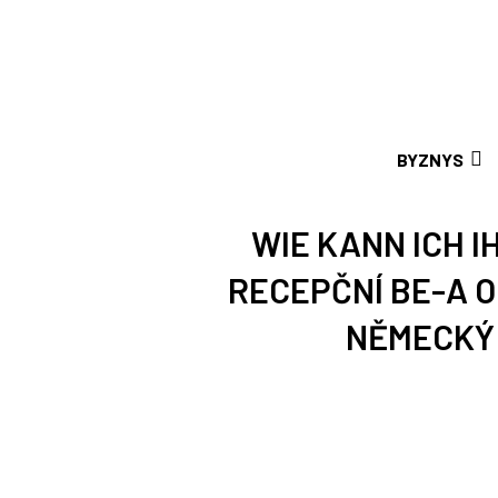
BYZNYS
WIE KANN ICH I
RECEPČNÍ BE-A O
NĚMECKÝ