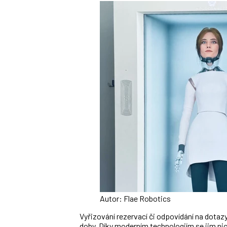
Autor: Flae Robotics
Vyřizování rezervací či odpovídání na dota
doby. Díky moderním technologiím se jim nic