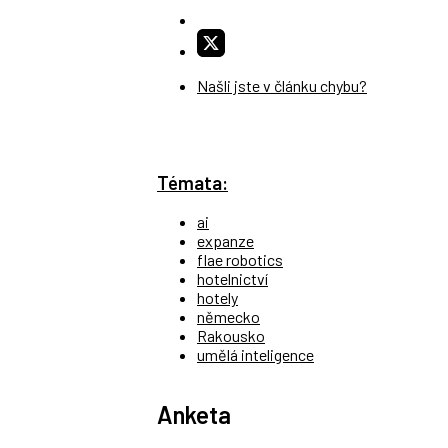
Našli jste v článku chybu?
Témata:
ai
expanze
flae robotics
hotelnictví
hotely
německo
Rakousko
umělá inteligence
Anketa