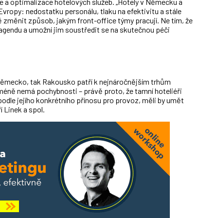
ce a optimalizace hotelových služeb. „Hotely v Německu a
vropy: nedostatku personálu, tlaku na efektivitu a stále
změnit způsob, jakým front-office týmy pracují. Ne tím, že
ní agendu a umožní jim soustředit se na skutečnou péči
 Německo, tak Rakousko patří k nejnáročnějším trhům
méně nemá pochybnosti – právě proto, že tamní hoteliéři
odle jejího konkrétního přínosu pro provoz, měli by umět
í Linek a spol.