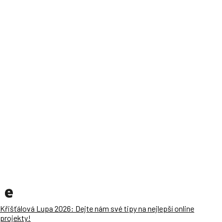
Křišťálová Lupa 2026: Dejte nám své tipy na nejlepší online
projekty!