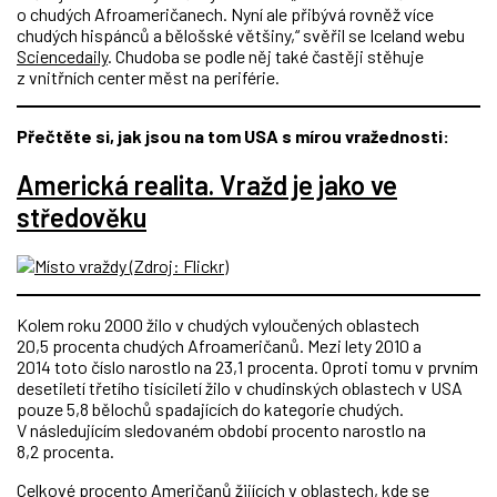
o chudých Afroameričanech. Nyní ale přibývá rovněž více
chudých hispánců a bělošské většiny,“ svěřil se Iceland webu
Sciencedaily
. Chudoba se podle něj také častěji stěhuje
z vnitřních center měst na periférie.
Přečtěte si, jak jsou na tom USA s mírou vražednosti:
Americká realita. Vražd je jako ve
středověku
Kolem roku 2000 žilo v chudých vyloučených oblastech
20,5 procenta chudých Afroameričanů. Mezi lety 2010 a
2014 toto číslo narostlo na 23,1 procenta. Oproti tomu v prvním
desetiletí třetího tisíciletí žilo v chudinských oblastech v USA
pouze 5,8 bělochů spadajících do kategorie chudých.
V následujícím sledovaném období procento narostlo na
8,2 procenta.
Celkové procento Američanů žijících v oblastech, kde se