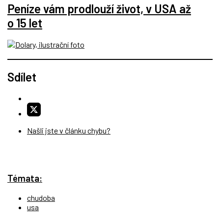
Peníze vám prodlouží život, v USA až
o 15 let
Sdílet
Našli jste v článku chybu?
Témata:
chudoba
usa