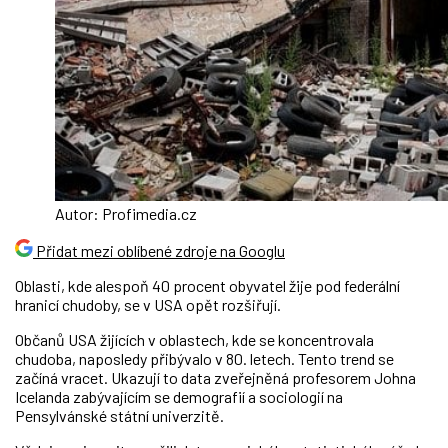
Autor: Profimedia.cz
Přidat mezi oblíbené zdroje na Googlu
Oblasti, kde alespoň 40 procent obyvatel žije pod federální
hranicí chudoby, se v USA opět rozšiřují.
Občanů USA žijících v oblastech, kde se koncentrovala
chudoba, naposledy přibývalo v 80. letech. Tento trend se
začíná vracet. Ukazují to data zveřejněná profesorem Johna
Icelanda zabývajícím se demografií a sociologií na
Pensylvánské státní univerzitě.