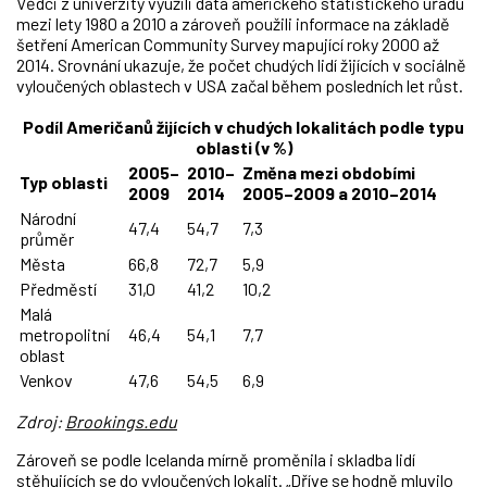
Vědci z univerzity využili data amerického statistického úřadu
mezi lety 1980 a 2010 a zároveň použili informace na základě
šetření American Community Survey mapující roky 2000 až
2014. Srovnání ukazuje, že počet chudých lidí žijících v sociálně
vyloučených oblastech v USA začal během posledních let růst.
Podíl Američanů žijících v chudých lokalitách podle typu
oblasti (v %)
2005–
2010–
Změna mezi obdobími
Typ oblasti
2009
2014
2005–2009 a 2010–2014
Národní
47,4
54,7
7,3
průměr
Města
66,8
72,7
5,9
Předměstí
31,0
41,2
10,2
Malá
metropolitní
46,4
54,1
7,7
oblast
Venkov
47,6
54,5
6,9
Zdroj:
Brookings.edu
Zároveň se podle Icelanda mírně proměnila i skladba lidí
stěhujících se do vyloučených lokalit. „Dříve se hodně mluvilo