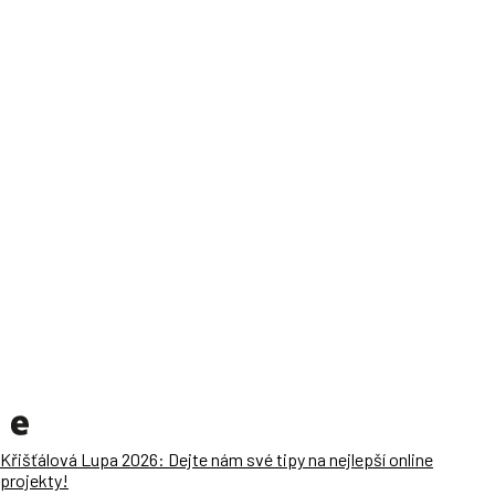
Křišťálová Lupa 2026: Dejte nám své tipy na nejlepší online
projekty!