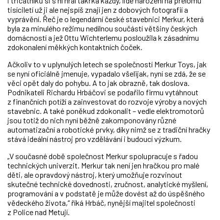
i třicátníků si s ní hrál takřka každý, lidé narození na přelomu
tisíciletí už ji ale nejspíš znají jen z dobových fotografií a
vyprávění. Řeč je o legendární české stavebnici Merkur, která
byla za minulého režimu nedílnou součástí většiny českých
domácností a jež Ottu Wichterlemu posloužila k zásadnímu
zdokonalení měkkých kontaktních čoček.
Ačkoliv to v uplynulých letech se společností Merkur Toys, jak
se nyní oficiálně jmenuje, vypadalo všelijak, nyní se zdá, že se
věci opět daly do pohybu. A to jak obrazně, tak doslova.
Podnikateli Richardu Hrbáčovi se podařilo firmu vytáhnout
z finančních potíží a zainvestovat do rozvoje výroby a nových
stavebnic. A také poněkud zdokonalit – vedle elektromotorů
jsou totiž do nich nyní běžně zakomponovány různé
automatizační a robotické prvky, díky nimž se z tradiční hračky
stává ideální nástroj pro vzdělávání i budoucí výzkum.
„V současné době společnost Merkur spolupracuje s řadou
technických univerzit. Merkur tak není jen hračkou pro malé
děti, ale opravdový nástroj, který umožňuje rozvinout
skutečné technické dovednosti, zručnost, analytické myšlení,
programování a v podstatě je může dovést až do úspěšného
vědeckého života,“ říká Hrbáč, nynější majitel společnosti
z Police nad Metují.