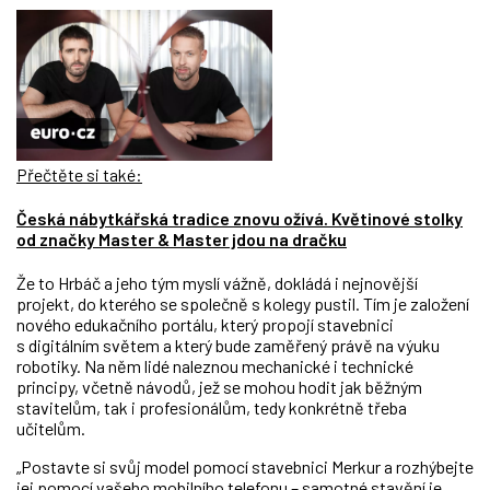
Přečtěte si také:
Česká nábytkářská tradice znovu ožívá. Květinové stolky
od značky Master & Master jdou na dračku
Že to Hrbáč a jeho tým myslí vážně, dokládá i nejnovější
projekt, do kterého se společně s kolegy pustil. Tím je založení
nového edukačního portálu, který propojí stavebnici
s digitálním světem a který bude zaměřený právě na výuku
robotiky. Na něm lidé naleznou mechanické i technické
principy, včetně návodů, jež se mohou hodit jak běžným
stavitelům, tak i profesionálům, tedy konkrétně třeba
učitelům.
„Postavte si svůj model pomocí stavebnici Merkur a rozhýbejte
jej pomocí vašeho mobilního telefonu – samotné stavění je