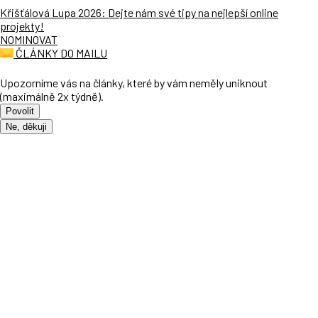
Křišťálová Lupa 2026: Dejte nám své tipy na nejlepší online
projekty!
NOMINOVAT
ČLÁNKY DO MAILU
Upozorníme vás na články, které by vám neměly uniknout
(maximálně 2x týdně).
Povolit
Ne, děkuji