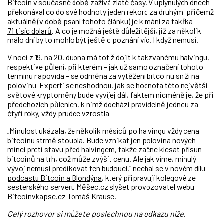
Bitcoin v současné době zažívá zlaté časy. V uplynulých dnech
překonával co do své hodnoty jeden rekord za druhým, přičemž
aktuálně (v době psaní tohoto článku)
je k mání za takřka
71 tisíc dolarů
. A co je možná ještě důležitější, již za několik
málo dní by to mohlo být ještě o poznání víc. I když nemusí.
V noci z 19. na 20. dubna má totiž dojít k takzvanému halvingu,
respektive půlení, při kterém – jak už samo označení tohoto
termínu napovídá – se odměna za vytěžení bitcoinu sníží na
polovinu. Experti se neshodnou, jak se hodnota této největší
světové kryptoměny bude vyvíjej dál, faktem nicméně je, že při
předchozích půleních, k nimž dochází pravidelně jednou za
čtyři roky, vždy prudce vzrostla.
„Minulost ukázala, že několik měsíců po halvingu vždy cena
bitcoinu strmě stoupla. Bude vznikat jen polovina nových
mincí proti stavu před halvingem, takže začne klesat přísun
bitcoinů na trh, což může zvýšit cenu. Ale jak víme, minulý
vývoj nemusí predikovat ten budoucí,“ nechal se v
novém dílu
podcastu Bitcoin a Blondýna
, který připravují kolegové ze
sesterského serveru Měšec.cz slyšet provozovatel webu
Bitcoinvkapse.cz Tomáš Krause.
Celý rozhovor si můžete poslechnou na odkazu níže.