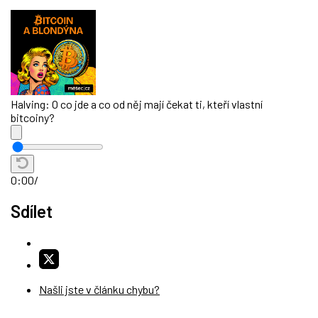
Halving: O co jde a co od něj mají čekat ti, kteří vlastní
bitcoiny?
0:00
/
Sdílet
Našli jste v článku chybu?