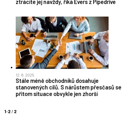
ztrácíte jej navždy, říká Evers z Pipedrive
12. 8. 2025
Stále méně obchodníků dosahuje
stanovených cílů. S nárůstem přesčasů se
přitom situace obvykle jen zhorší
1
–
2
/
2