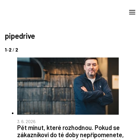
pipedrive
1
–
2
/
2
3. 6. 2026
Pět minut, které rozhodnou. Pokud se
zákazníkovi do té doby nepřipomenete,