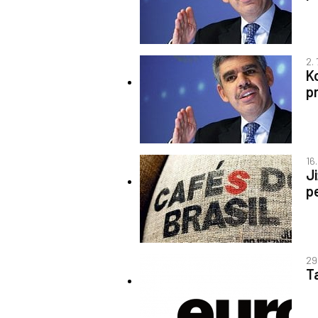
2. 
K
p
16.
J
p
29
T