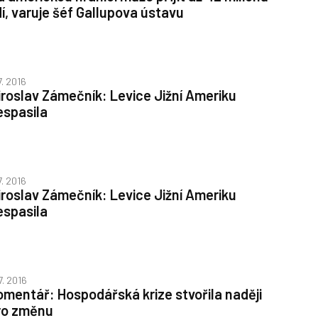
dí, varuje šéf Gallupova ústavu
7. 2016
iroslav Zámečník: Levice Jižní Ameriku
espasila
7. 2016
iroslav Zámečník: Levice Jižní Ameriku
espasila
7. 2016
omentář: Hospodářská krize stvořila naději
ro změnu