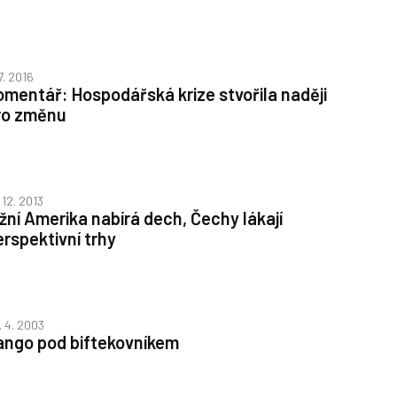
7. 2016
omentář: Hospodářská krize stvořila naději
ro změnu
 12. 2013
ižní Amerika nabírá dech, Čechy lákají
erspektivní trhy
. 4. 2003
ango pod biftekovníkem