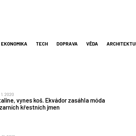
EKONOMIKA
TECH
DOPRAVA
VĚDA
ARCHITEKTU
. 1. 2020
taline, vynes koš. Ekvádor zasáhla móda
izarních křestních jmen