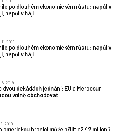
 11. 2019
hile po dlouhém ekonomickém růstu: napůl v
ji, napůl v háji
 11. 2019
hile po dlouhém ekonomickém růstu: napůl v
ji, napůl v háji
. 6. 2019
o dvou dekádách jednání: EU a Mercosur
udou volně obchodovat
 2. 2019
a americkou hranici může přijít až 42 milionů