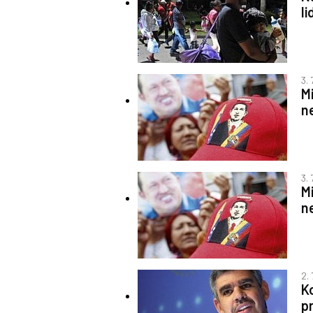
li
3. 
M
n
3. 
M
n
2. 
K
p