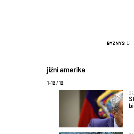
BYZNYS
jižní amerika
1
–
12
/
12
27
S
b