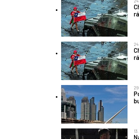
24.
C
rá
24.
C
rá
29
P
b
13.
N