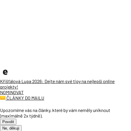
Křišťálová Lupa 2026: Dejte nám své tipy na nejlepší online
projekty!
NOMINOVAT
ČLÁNKY DO MAILU
Upozorníme vás na články, které by vám neměly uniknout
(maximálně 2x týdně).
Povolit
Ne, děkuji