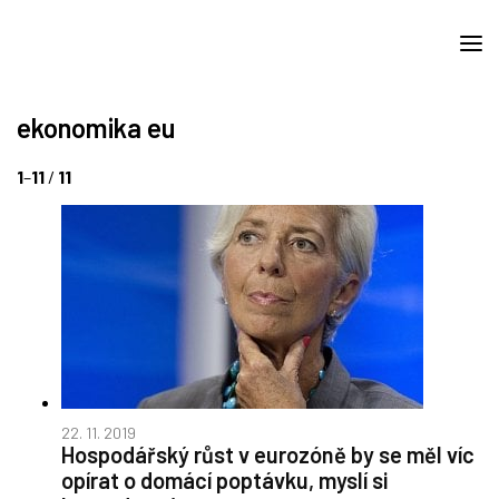
ekonomika eu
1
–
11
/
11
22. 11. 2019
Hospodářský růst v eurozóně by se měl víc
opírat o domácí poptávku, myslí si