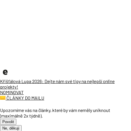
Křišťálová Lupa 2026: Dejte nám své tipy na nejlepší online
projekty!
NOMINOVAT
ČLÁNKY DO MAILU
Upozorníme vás na články, které by vám neměly uniknout
(maximálně 2x týdně).
Povolit
Ne, děkuji