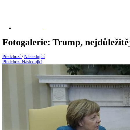
Fotogalerie: Trump, nejdůležitě
Předchozí
/
Následující
Předchozí
Následující