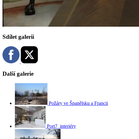
Sdílet galerii
Další galerie
Požáry ve Španělsku a Francii
Port7_interiéry