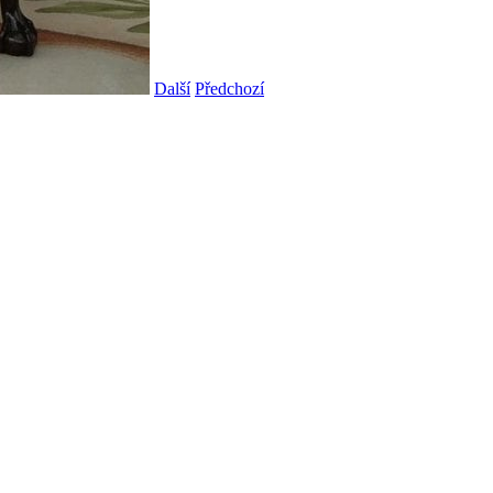
Další
Předchozí