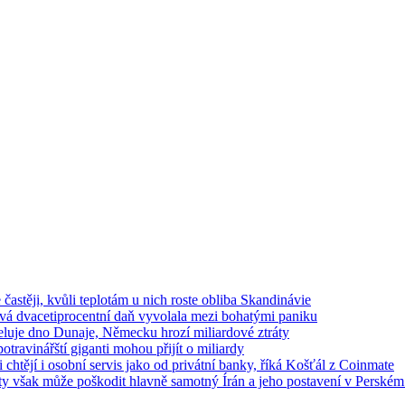
e častěji, kvůli teplotám u nich roste obliba Skandinávie
ová dvacetiprocentní daň vyvolala mezi bohatými paniku
luje dno Dunaje, Německu hrozí miliardové ztráty
travinářští giganti mohou přijít o miliardy
chtějí i osobní servis jako od privátní banky, říká Košťál z Coinmate
ty však může poškodit hlavně samotný Írán a jeho postavení v Perském