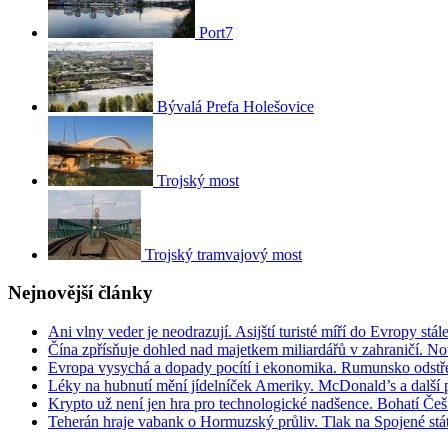
Port7
Bývalá Prefa Holešovice
Trojský most
Trojský tramvajový most
Nejnovější články
Ani vlny veder je neodrazují. Asijští turisté míří do Evropy stál
Čína zpřísňuje dohled nad majetkem miliardářů v zahraničí. N
Evropa vysychá a dopady pocítí i ekonomika. Rumunsko odstře
Léky na hubnutí mění jídelníček Ameriky. McDonald’s a další po
Krypto už není jen hra pro technologické nadšence. Bohatí Češi 
Teherán hraje vabank o Hormuzský průliv. Tlak na Spojené stá