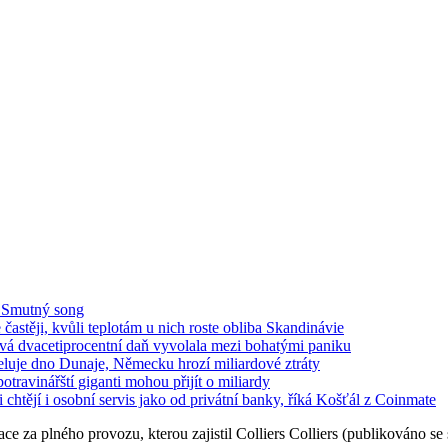
o Smutný song
e častěji, kvůli teplotám u nich roste obliba Skandinávie
ová dvacetiprocentní daň vyvolala mezi bohatými paniku
luje dno Dunaje, Německu hrozí miliardové ztráty
travinářští giganti mohou přijít o miliardy
chtějí i osobní servis jako od privátní banky, říká Košťál z Coinmate
e za plného provozu, kterou zajistil Colliers
Colliers (publikováno se