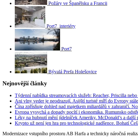
Požáry ve Španělsku a Francii
Port7_interiéry
Port7
Bývalá Prefa Holešovice
Nejnovější články
Týdenní nabídka streamovacích služeb: Reacher, Priscilla neb
Ani vlny veder je neodrazují. Asijští turisté míří do Evropy stál
Čína zpřísňuje dohled nad majetkem miliardářů v zahraničí. N
Evropa vysychá a dopady pocítí i ekonomika. Rumunsko odstře
Léky na hubnutí mění jídelníček Ameriky. McDonald’s a další po
Krypto už není jen hra pro technologické nadšence. Bohatí Češi 
Modernizace vstupního prostoru AB Harfa a technicky náročná realizac