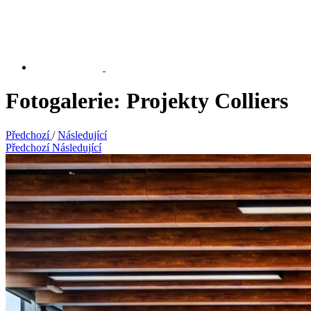
Fotogalerie: Projekty Colliers
Předchozí
/
Následující
Předchozí
Následující