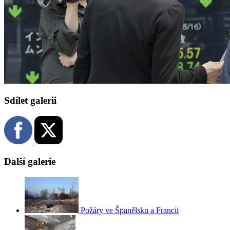
Sdílet galerii
Další galerie
Požáry ve Španělsku a Francii