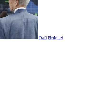
Další
Předchozí