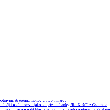
travinářští giganti mohou přijít o miliardy
chtějí i osobní servis jako od privátní banky, říká Košťál z Coinmate
ty však může poškodit hlavně samotný Írán a jeho postavení v Perském