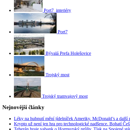
Port7_interiéry
Port7
Bývalá Prefa Holešovice
Trojský most
Trojský tramvajový most
Nejnovější články
Léky na hubnutí mění jídelníček Ameriky. McDonald’s a další po
Krypto už není jen hra pro technologické nadšence. Bohatí Češi 
Teherán hraje vabank o Hormuzský průliv. Tlak na Spojené stá