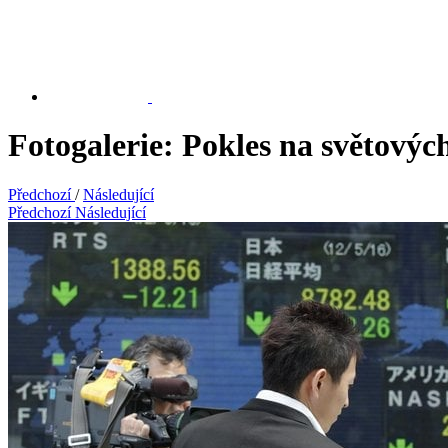
Fotogalerie: Pokles na světovýc
Předchozí
/
Následující
Předchozí
Následující