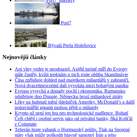
Port7_interiéry
Port7
Bývalá Prefa Holešovice
Nejnovější články
Ani vlny veder je neodrazují. Asijští turisté míří do Evropy
stále častěji, kvůli teplotám u nich roste obliba Skandinávie
Čína zpřísňuje dohled nad majetkem miliardářů v zahraničí.
Nová dvacetiprocentní daň vyvolala mezi bohatými paniku
Evropa vysychá a dopady pocítí i ekonomika. Rumunsko
odstřeluje dno Dunaje, Německu hrozí miliardové ztráty
Léky na hubnutí mění jídelníček Ameriky. McDonald’s a další
potravinářští giganti mohou přijít o miliardy
Krypto už není jen hra pro technologické nadšence. Bohatí
Češi chtějí i osobní servis jako od privátní banky, říká Košťál
z Coinmate
Teherán hraje vabank o Hormuzský průliv. Tlak na Spojené
státy však může poškodit hlavně samotný Írán a jeho