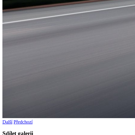
Další
Předchozí
Sdílet galerii