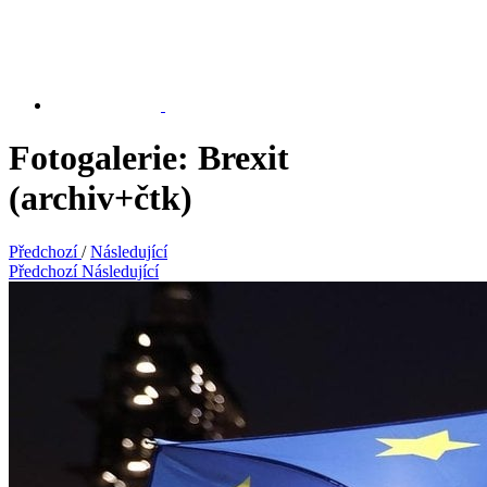
Fotogalerie: Brexit
(archiv+čtk)
Předchozí
/
Následující
Předchozí
Následující