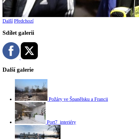
Další
Předchozí
Sdílet galerii
Další galerie
Požáry ve Španělsku a Francii
Port7_interiéry