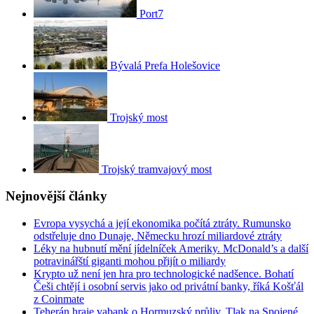
Port7
Bývalá Prefa Holešovice
Trojský most
Trojský tramvajový most
Nejnovější články
Evropa vysychá a její ekonomika počítá ztráty. Rumunsko
odstřeluje dno Dunaje, Německu hrozí miliardové ztráty
Léky na hubnutí mění jídelníček Ameriky. McDonald’s a další
potravinářští giganti mohou přijít o miliardy
Krypto už není jen hra pro technologické nadšence. Bohatí
Češi chtějí i osobní servis jako od privátní banky, říká Košťál
z Coinmate
Teherán hraje vabank o Hormuzský průliv. Tlak na Spojené