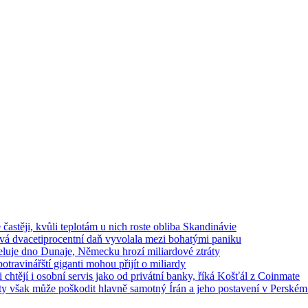
e častěji, kvůli teplotám u nich roste obliba Skandinávie
ová dvacetiprocentní daň vyvolala mezi bohatými paniku
luje dno Dunaje, Německu hrozí miliardové ztráty
travinářští giganti mohou přijít o miliardy
chtějí i osobní servis jako od privátní banky, říká Košťál z Coinmate
ty však může poškodit hlavně samotný Írán a jeho postavení v Perském