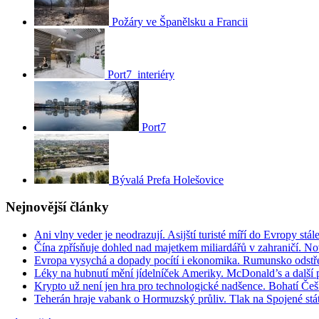
Požáry ve Španělsku a Francii
Port7_interiéry
Port7
Bývalá Prefa Holešovice
Nejnovější články
Ani vlny veder je neodrazují. Asijští turisté míří do Evropy stál
Čína zpřísňuje dohled nad majetkem miliardářů v zahraničí. N
Evropa vysychá a dopady pocítí i ekonomika. Rumunsko odstře
Léky na hubnutí mění jídelníček Ameriky. McDonald’s a další po
Krypto už není jen hra pro technologické nadšence. Bohatí Češi 
Teherán hraje vabank o Hormuzský průliv. Tlak na Spojené stá