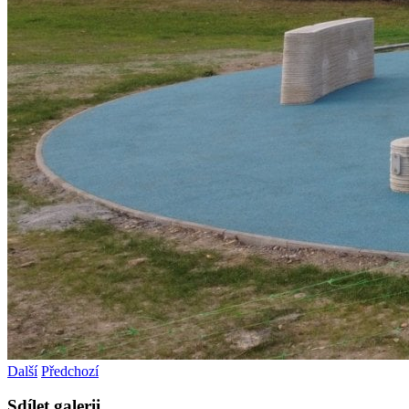
Další
Předchozí
Sdílet galerii