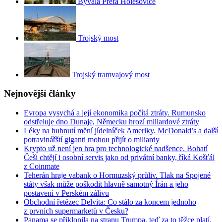
Bývalá Prefa Holešovice
Trojský most
Trojský tramvajový most
Nejnovější články
Evropa vysychá a její ekonomika počítá ztráty. Rumunsko
odstřeluje dno Dunaje, Německu hrozí miliardové ztráty
Léky na hubnutí mění jídelníček Ameriky. McDonald’s a další
potravinářští giganti mohou přijít o miliardy
Krypto už není jen hra pro technologické nadšence. Bohatí
Češi chtějí i osobní servis jako od privátní banky, říká Košťál
z Coinmate
Teherán hraje vabank o Hormuzský průliv. Tlak na Spojené
státy však může poškodit hlavně samotný Írán a jeho
postavení v Perském zálivu
Obchodní řetězec Delvita: Co stálo za koncem jednoho
z prvních supermarketů v Česku?
Panama se přiklonila na stranu Trumpa, teď za to těžce platí.