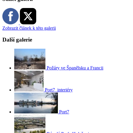
Zobrazit článek k této galerii
Další galerie
Požáry ve Španělsku a Francii
Port7_interiéry
Port7