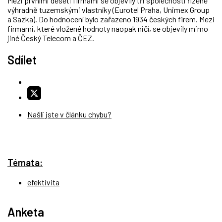
Mezi prvními deseti firmami se objevily tři společnosti řízené
výhradně tuzemskými vlastníky (Eurotel Praha, Unimex Group
a Sazka). Do hodnocení bylo zařazeno 1934 českých firem. Mezi
firmami, které vložené hodnoty naopak ničí, se objevily mimo
jiné Český Telecom a ČEZ.
Sdílet
Našli jste v článku chybu?
Témata:
efektivita
Anketa