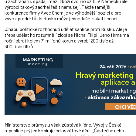
u záchranářů, spadají mezi zboží dvojího užití. V Německu ale
výrobci takový zádrhel řešit nemusejí. Takže tamější
konkurence firmy Avec Chem je ve výhodnější pozici a pro
vývoz produktů do Ruska může jednoduše získat licenci.
„Chápu politické rozhodnutí udělat sankce proti Rusku. Ale je
třeba udělat ho rozumně,“ zlobí se Michal Filipi. Jeho firma má
roční obrat kolem 71 milionů korun a vyrobí 200 tisíc až
300 tisíc filtrů.
Ministerstvo průmyslu však zůstává klidné. Vývoj v České
republice prý jen kopíruje celosvětové dění. „Částečné nebo