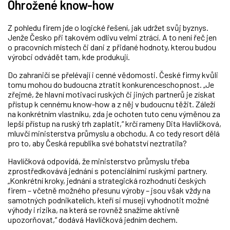
Ohrožené know-how
Z pohledu firem jde o logické řešení, jak udržet svůj byznys.
Jenže Česko při takovém odlivu velmi ztrácí. A to není řeč jen
o pracovních místech či dani z přidané hodnoty, kterou budou
výrobci odvádět tam, kde produkují.
Do zahraničí se přelévají i cenné vědomosti. České firmy kvůli
tomu mohou do budoucna ztratit konkurenceschopnost. „Je
zřejmé, že hlavní motivací ruských či jiných partnerů je získat
přístup k cennému know-how a z něj v budoucnu těžit. Záleží
na konkrétním vlastníku, zda je ochoten tuto cenu výměnou za
lepší přístup na ruský trh zaplatit,“ krčí rameny Dita Havlíčková,
mluvčí ministerstva průmyslu a obchodu. A co tedy resort dělá
pro to, aby Česká republika své bohatství neztratila?
Havlíčková odpovídá, že ministerstvo průmyslu třeba
zprostředkovává jednání s potenciálními ruskými partnery.
„Konkrétní kroky, jednání a strategická rozhodnutí českých
firem – včetně možného přesunu výroby – jsou však vždy na
samotných podnikatelích, kteří si musejí vyhodnotit možné
výhody i rizika, na která se rovněž snažíme aktivně
upozorňovat,“ dodává Havlíčková jedním dechem.