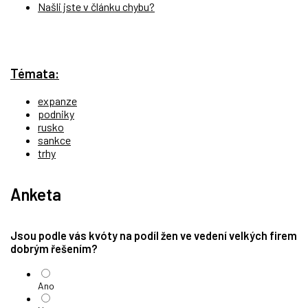
Našli jste v článku chybu?
Témata:
expanze
podniky
rusko
sankce
trhy
Anketa
Jsou podle vás kvóty na podíl žen ve vedení velkých firem
dobrým řešením?
Ano