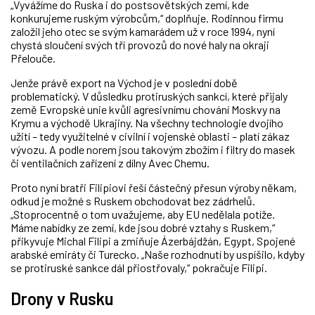
„Vyvážíme do Ruska i do postsovětských zemí, kde
konkurujeme ruským výrobcům,“ doplňuje. Rodinnou firmu
založil jeho otec se svým kamarádem už v roce 1994, nyní
chystá sloučení svých tří provozů do nové haly na okraji
Přelouče.
Jenže právě export na Východ je v poslední době
problematický. V důsledku protiruských sankcí, které přijaly
země Evropské unie kvůli agresivnímu chování Moskvy na
Krymu a východě Ukrajiny. Na všechny technologie dvojího
užití – tedy využitelné v civilní i vojenské oblasti – platí zákaz
vývozu. A podle norem jsou takovým zbožím i filtry do masek
či ventilačních zařízení z dílny Avec Chemu.
Proto nyní bratři Filipiovi řeší částečný přesun výroby někam,
odkud je možné s Ruskem obchodovat bez zádrhelů.
„Stoprocentně o tom uvažujeme, aby EU nedělala potíže.
Máme nabídky ze zemí, kde jsou dobré vztahy s Ruskem,“
přikyvuje Michal Filipi a zmiňuje Ázerbájdžán, Egypt, Spojené
arabské emiráty či Turecko. „Naše rozhodnutí by uspíšilo, kdyby
se protiruské sankce dál přiostřovaly,“ pokračuje Filipi.
Drony v Rusku