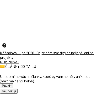
Křišťálová Lupa 2026: Dejte nám své tipy na nejlepší online
projekty!
NOMINOVAT
ČLÁNKY DO MAILU
Upozorníme vás na články, které by vám neměly uniknout
(maximálně 2x týdně).
Povolit
Ne, děkuji