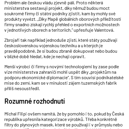
Problém ale českou vládu zjevně pálí. Proto některá
ministerstva sestavují projekt, díky němuž budou moct
soukromé firmy či státní podniky zjistit, kam by mohly své
produkty vyvézt. „Díky Mapě globálních oborových příležitostí
firmy snadno získají rychlý přehled o exportních možnostech
v jednotlivých oborech a teritoriích,“ upřesňuje Valentová.
Zbrojaři tak například jednoduše zjistí, které státy používají
československou vojenskou techniku a u kterých je
pravděpodobné, že si budou zbraně dokupovat nebo budou
v blízké době hledat, kde je nechají opravit.
Menší výrobci či firmy s novými technologiemi by zase podle
vize ministerstva zahraničí mohli uspět díky „projektům na
podporu ekonomické diplomacie“. S tím souvisí podnikatelské
mise do zemí, kam se v minulosti zájem tuzemských fabrik
příliš nesoustředil.
Rozumné rozhodnutí
Michal Filipi ovšem namítá, že by pomohlo i to, pokud by Česká
republika upřesnila kategorizace výrobků. Třeba konkrétně
filtry do plynových masek, které se používají i v průmyslu nebo