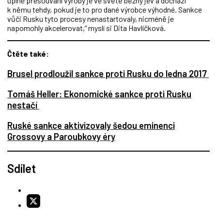
úplné přesouvání výroby je ve světě běžný jev a dochází
k němu tehdy, pokud je to pro dané výrobce výhodné. Sankce
vůči Rusku tyto procesy nenastartovaly, nicméně je
napomohly akcelerovat,“ myslí si Dita Havlíčková.
Čtěte také:
Brusel prodloužil sankce proti Rusku do ledna 2017
Tomáš Heller: Ekonomické sankce proti Rusku
nestačí
Ruské sankce aktivizovaly šedou eminenci
Grossovy a Paroubkovy éry
Sdílet