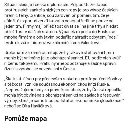
Situaci sleduje i česká diplomacie. Připouští, že dopad
protiruských sankcí a nízkých cen ropy je pro vývoz českých
firem citelný. „Sankce jsou zároveň připomenutím, že je
důležité export diverzifikovat a nesoustředit se pouze na
jeden trh. Firmy mají příležitost dívat se i na jiné trhy a hledat
příležitost v dalších státech. Výpadek exportu do Ruska se
mnoha firmám a odvětvím podařilo nahradit odbytem jinde,“
tvrdí mluvčí ministerstva zahraničí Irena Valentová.
Diplomaté zároveň odmítají, že by takové stěhování firem
mohlo být vnímáno jako obcházení sankcí. EU podle nich kvůli
ničemu takovému Prahu nyní nepopotahuje a žádné správní
řízení s výrobci se nevede ani v Česku.
„Škatulata“ jsou prý především reakcí na protiopatření Moskvy
a těžkosti vzniklé současnou ekonomickou krizí Ruska.
„Nepovažujeme tedy za pravděpodobné, že by Česká republika
mohla být obviněna z obcházení sankcí na základě přesouvání
výroby, která je samotnou podstatou ekonomické globalizace,“
nebojí se Dita Havlíčková.
Pomůže mapa