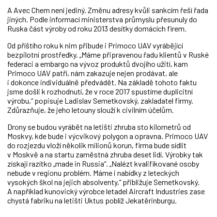
A Avec Chem není jediný. Změnu adresy kvůli sankcím řeší řada
jiných. Podle informací ministerstva průmyslu přesunuly do
Ruska část výroby od roku 2013 desítky domácích firem.
Od příštího roku k nim přibude i Primoco UAV vyrábějící
bezpilotní prostředky. „Máme připravenou řadu klientů v Ruské
federaci a embargo na vývoz produktů dvojího užití, kam
Primoco UAV patří, nám zakazuje nejen prodávat, ale
i dokonce individuálně předvádět. Na základě tohoto faktu
jsme došli k rozhodnutí, že v roce 2017 spustíme duplicitní
výrobu,“ popisuje Ladislav Semetkovský, zakladatel firmy.
Zdůrazňuje, že jeho letouny slouží k civilním účelům.
Drony se budou vyrábět na letišti zhruba sto kilometrů od
Moskvy, kde bude i výcvikový polygon a opravna. Primoco UAV
do rozjezdu vloží několik milionů korun, firma bude sídlit
v Moskvě a na startu zaměstná zhruba deset lidí. Výrobky tak
získají razítko „made in Russia“. „Nalézt kvalifikované osoby
nebude v regionu problém. Máme i nabídky z leteckých
vysokých škol na jejich absolventy,“ přibližuje Semetkovský.
A například kunovický výrobce letadel Aircraft Industries zase
chystá fabriku na letišti Uktus poblíž Jekatěrinburgu.