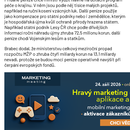
péče o krajinu. V něm jsou podle něj tisíce malých projektů,
například na ruční kosení vzácných luk. Další peníze použije
jako kompenzace pro státní podniky nebo i zemědělce, kterým
je hospodářská újma kvůli ochraně přírody hrazena státem.
Například státní podnik Lesy ČR chce podle dřívějších
informací roční náhradu újmy zhruba 72,5 milionu korun, další
peníze chodí Vojenským lesům a statkům.
Brabec dodal, že ministerstvu celkový meziroční propad
rozpočtu MŽP o zhruba čtyři miliardy korun na 13,1 miliardy
nevadí, protože se budou moci peníze operativně navýšit při
čerpání evropských fondů.