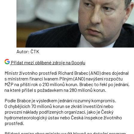
Autor: ČTK
Přidat mezi oblíbené zdroje na Googlu
Ministr životního prostředí Richard Brabec (ANO) dnes dojednal
s ministrem financí Ivanem Pilným (ANO) navýšení rozpočtu
MŽP na příští rok o 210 milionů korun. Brabec to řekl po jednání,
na které přišel s požadavkem na 280 milionů korun.
Podle Brabce je výsledkem jednání rozumný kompromis.
O chybějících 70 milionů korun se zkrátí investiční nebo
provozní náklady podřízených organizací, jako je Český
hydrometeorologický ústav nebo Česká inspekce životního
prostředí.
Přidané peníze chce ministr využít hlavně na dotační program