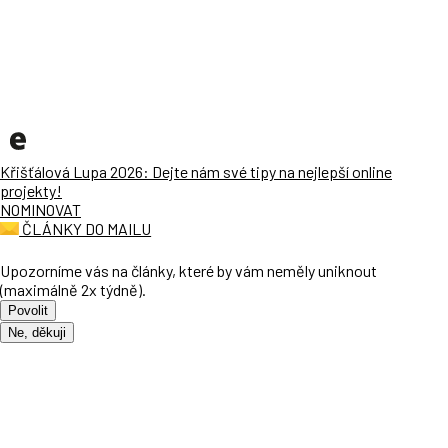
Křišťálová Lupa 2026: Dejte nám své tipy na nejlepší online
projekty!
NOMINOVAT
ČLÁNKY DO MAILU
Upozorníme vás na články, které by vám neměly uniknout
(maximálně 2x týdně).
Povolit
Ne, děkuji