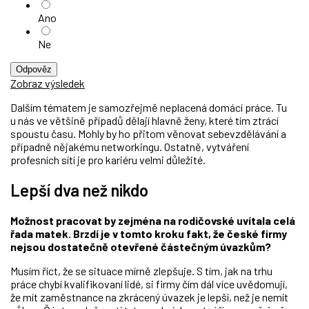
Ano
Ne
Odpověz
Zobraz výsledek
Dalším tématem je samozřejmě neplacená domácí práce. Tu
u nás ve většině případů dělají hlavně ženy, které tím ztrácí
spoustu času. Mohly by ho přitom věnovat sebevzdělávání a
případně nějakému networkingu. Ostatně, vytváření
profesních sítí je pro kariéru velmi důležité.
Lepší dva než nikdo
Možnost pracovat by zejména na rodičovské uvítala celá
řada matek. Brzdí je v tomto kroku fakt, že české firmy
nejsou dostatečně otevřené částečným úvazkům?
Musím říct, že se situace mírně zlepšuje. S tím, jak na trhu
práce chybí kvalifikovaní lidé, si firmy čím dál více uvědomují,
že mít zaměstnance na zkrácený úvazek je lepší, než je nemít