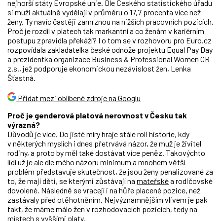
nejhorší státy Evropské unie. Dle Českého statistického úřadu
si muži aktuálně vydělají v průměru o 17,7 procenta více než
ženy. Ty navíc častěji zamrznou na nižších pracovních pozicích.
Proč je rozdíl v platech tak markantní a co ženám v kariérním
postupu zpravidla překáží? I o tom se v rozhovoru pro Euro.cz
rozpovídala zakladatelka české odnože projektu Equal Pay Day
a prezidentka organizace Business & Professional Women CR
z.s., jež podporuje ekonomickou nezávislost žen, Lenka
Šťastná.
Přidat mezi oblíbené zdroje na Googlu
Proč je genderová platová nerovnost v Česku tak
výrazná?
Důvodů je více. Do jisté míry hraje stále roli historie, kdy
v některých myslích i dnes přetrvává názor, že muž je živitel
rodiny, a proto by měl také dostávat více peněz. Takovýchto
lidí už je ale dle mého názoru minimum a mnohem větší
problém představuje skutečnost, že jsou ženy penalizované za
to, že mají děti, se kterými zůstávají na
mateřské
a rodičovské
dovolené. Následně se vracejí i na hůře placené pozice, než
zastávaly před otěhotněním. Nejvýznamnějším vlivem je pak
fakt, že máme málo žen v rozhodovacích pozicích, tedy na
místech s vyššími platy.