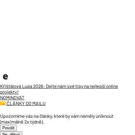
Křišťálová Lupa 2026: Dejte nám své tipy na nejlepší online
projekty!
NOMINOVAT
ČLÁNKY DO MAILU
Upozorníme vás na články, které by vám neměly uniknout
(maximálně 2x týdně).
Povolit
Ne, děkuji