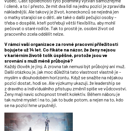
vůbec. Část společností tyto podmínky vytváří samozřejmě
i cíleně, a to i přesto, že mít dva lidi na jednu pozici je zpravidla
nákladnější. Ale takový je život, koneckonců se nejedná jen
o matky starající se o děti, ale také o další pečující osoby –
třeba o dospělé, kteří potřebují větší flexibilitu, aby mohli
pečovat o staré rodiče. Tak to prostě je, osobní život od
pracovního zcela oddělit nelze.
V rámci vaší organizace za rovné pracovní příležitosti
bojujete už 14 let. Co říkáte na názor, že ženy nejsou
v kariérním životě tolik úspěšné, protože jsou ve
srovnání s muži méně průbojné?
Každý člověk je jiný. A zrovna tak nemusí být průbojný ani muž.
Další otázkou je, jak moc důležitá tato vlastnost vlastně je –
myslím v dlouhodobém horizontu. Když se snažíte na nějakou
pozici dostat, hodí se. Ale výzkumy ukazují, že leadership se
z dravého a individuálního přístupu změnil spíše ve vůdcovství.
Ženy mají navíc schopnost tmelit kolektiv. Během náboru je
tak nutné myslet i na to, jak to bude potom, a nejen na to, kdo
se na pozici hrne urputněji.