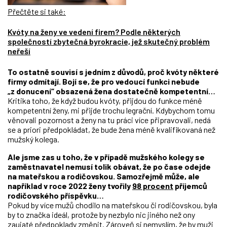
Přečtěte si také:
Kvóty na ženy ve vedení firem? Podle některých
společností zbytečná byrokracie, jež skutečný problém
neřeší
To ostatně souvisí s jedním z důvodů, proč kvóty některé
firmy odmítají. Bojí se, že pro vedoucí funkci nebude
„z donucení“ obsazená žena dostatečně kompetentní…
Kritika toho, že když budou kvóty, přijdou do funkce méně
kompetentní ženy, mi přijde trochu legrační. Kdybychom tomu
věnovali pozornost a ženy na tu práci více připravovali, nedá
se a priori předpokládat, že bude žena méně kvalifikovaná než
mužský kolega.
Ale jsme zas u toho, že v případě mužského kolegy se
zaměstnavatel nemusí tolik obávat, že po čase odejde
na mateřskou a rodičovskou. Samozřejmě může, ale
například v roce 2022 ženy tvořily
98 procent
příjemců
rodičovského příspěvku…
Pokud by více mužů chodilo na mateřskou či rodičovskou, byla
by to značka ideál, protože by nezbylo nic jiného než ony
zaujaté předpoklady změnit. Zároveň si nemyslím, že by muži