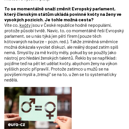
To se momentálně snaží změnit Evropský parlament,
který členským státům ukládá povinné kvóty na ženy ve
vysokých pozicích. Je tohle možná cesta?
Víte co,
kvóty
jsou v České republice hodně nepopulární,
protože působí tvrdě. Navíc, to, co momentálně řeší Evropský
parlament, se u nás týká jen pěti firem (pouze těch
kótovaných na burze – pozn. red.). Takže zmíněná směrnice
možná dokázala vyvolat diskuzi, ale reálný dopad zatím spíš
nemá. Smysl by za mě kvóty měly, pokud by se použily jako
nástroj pro hledání ženských talentů. Řeklo by se například:
pojďme teď na pět let udělat kvóty, abychom ženy na výkon
vyšších pozic připravili. Protože zatímco u mužů se na
povýšení myslí a „trénují“ se na to, u žen se to systematicky
nedělá.