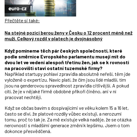
Přečtěte si také:
Na stejné pozici berou ženy v Česku o 12 procent méně než
muži. Celkový rozdíl v platech je dvojnásobný
Když pomineme těch pár českých společností, které
podle směrnice Evropského parlamentu musejí mít do
dvou let ve vedení alespoň třetinu žen, jak se k rovnosti
na pracovišti staví ostatní tuzemské firmy?
Například startupy pohlaví zpravidla absolutně neřeší, těm jde
vyloženě o expertizu. Navíc platí, že čím jsou lidé mladší, tím
jsou na genderovou spravedlnost zpravidla citlivější. A pokud
cítí, že je v nějaké firmě obdobné příkoří činěno, ani v ní
pracovat nechtějí.
Když se občas bavím s dospívajícími ve věku kolem 15 a 16 let,
často se diví, že platové rozdíly vůbec existují, a nerozumí
tomu, proč to tak je. Za mě existuje velká naděje, že se otázka
nerovnosti s mladšími generace změní k lepšímu. Jsem o tom
dokonce přesvědčená.