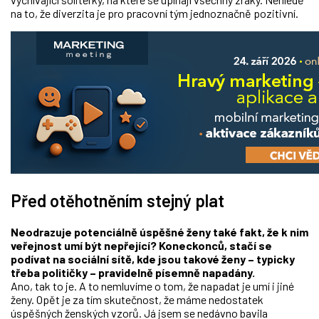
na to, že diverzita je pro pracovní tým jednoznačně pozitivní.
Před otěhotněním stejný plat
Neodrazuje potenciálně úspěšné ženy také fakt, že k nim
veřejnost umí být nepřející? Koneckonců, stačí se
podívat na sociální sítě, kde jsou takové ženy – typicky
třeba političky – pravidelně písemně napadány.
Ano, tak to je. A to nemluvíme o tom, že napadat je umí i jiné
ženy. Opět je za tím skutečnost, že máme nedostatek
úspěšných ženských vzorů. Já jsem se nedávno bavila