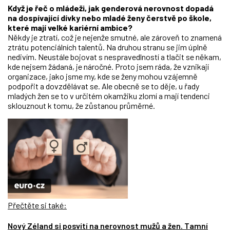
Když je řeč o mládeži, jak genderová nerovnost dopadá
na dospívající dívky nebo mladé ženy čerstvě po škole,
které mají velké kariérní ambice?
Někdy je ztratí, což je nejenže smutné, ale zároveň to znamená
ztrátu potenciálních talentů. Na druhou stranu se jim úplně
nedivím. Neustále bojovat s nespravedlností a tlačit se někam,
kde nejsem žádaná, je náročné. Proto jsem ráda, že vznikají
organizace, jako jsme my, kde se ženy mohou vzájemně
podpořit a dovzdělávat se. Ale obecně se to děje, u řady
mladých žen se to v určitém okamžiku zlomí a mají tendenci
sklouznout k tomu, že zůstanou průměrné.
Přečtěte si také:
Nový Zéland si posvítí na nerovnost mužů a žen. Tamní