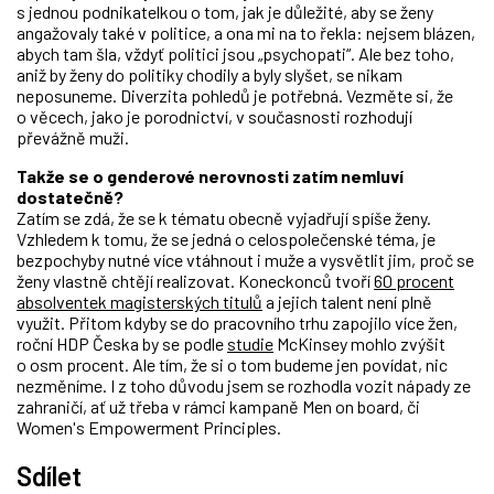
s jednou podnikatelkou o tom, jak je důležité, aby se ženy
angažovaly také v politice, a ona mi na to řekla: nejsem blázen,
abych tam šla, vždyť politici jsou „psychopati“. Ale bez toho,
aniž by ženy do politiky chodily a byly slyšet, se nikam
neposuneme. Diverzita pohledů je potřebná. Vezměte si, že
o věcech, jako je porodnictví, v současnosti rozhodují
převážně muži.
Takže se o genderové nerovnosti zatím nemluví
dostatečně?
Zatím se zdá, že se k tématu obecně vyjadřují spíše ženy.
Vzhledem k tomu, že se jedná o celospolečenské téma, je
bezpochyby nutné více vtáhnout i muže a vysvětlit jim, proč se
ženy vlastně chtějí realizovat. Koneckonců tvoří
60 procent
absolventek magisterských titulů
a jejich talent není plně
využit. Přitom kdyby se do pracovního trhu zapojilo více žen,
roční HDP Česka by se podle
studie
McKinsey mohlo zvýšit
o osm procent. Ale tím, že si o tom budeme jen povídat, nic
nezměníme. I z toho důvodu jsem se rozhodla vozit nápady ze
zahraničí, ať už třeba v rámci kampaně Men on board, či
Women's Empowerment Principles.
Sdílet