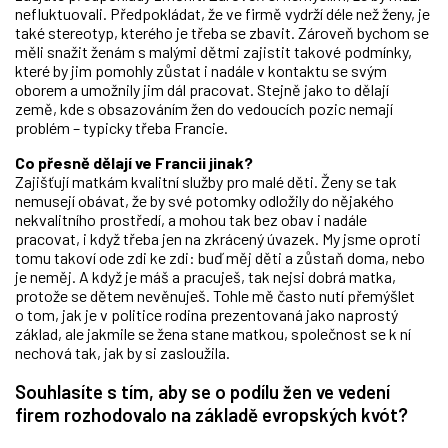
nefluktuovali. Předpokládat, že ve firmě vydrží déle než ženy, je
také stereotyp, kterého je třeba se zbavit. Zároveň bychom se
měli snažit ženám s malými dětmi zajistit takové podmínky,
které by jim pomohly zůstat i nadále v kontaktu se svým
oborem a umožnily jim dál pracovat. Stejně jako to dělají
země, kde s obsazováním žen do vedoucích pozic nemají
problém – typicky třeba Francie.
Co přesně dělají ve Francii jinak?
Zajišťují matkám kvalitní služby pro malé děti. Ženy se tak
nemusejí obávat, že by své potomky odložily do nějakého
nekvalitního prostředí, a mohou tak bez obav i nadále
pracovat, i když třeba jen na zkrácený úvazek. My jsme oproti
tomu takoví ode zdi ke zdi: buď měj děti a zůstaň doma, nebo
je neměj. A když je máš a pracuješ, tak nejsi dobrá matka,
protože se dětem nevěnuješ. Tohle mě často nutí přemýšlet
o tom, jak je v politice rodina prezentovaná jako naprostý
základ, ale jakmile se žena stane matkou, společnost se k ní
nechová tak, jak by si zasloužila.
Souhlasíte s tím, aby se o podílu žen ve vedení
firem rozhodovalo na základě evropských kvót?